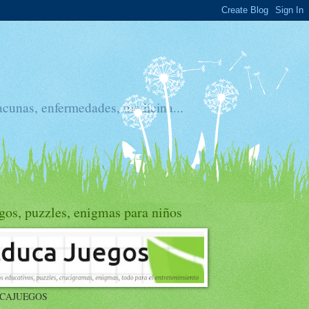
acunas, enfermedades, medicina...
gos, puzzles, enigmas para niños
CAJUEGOS