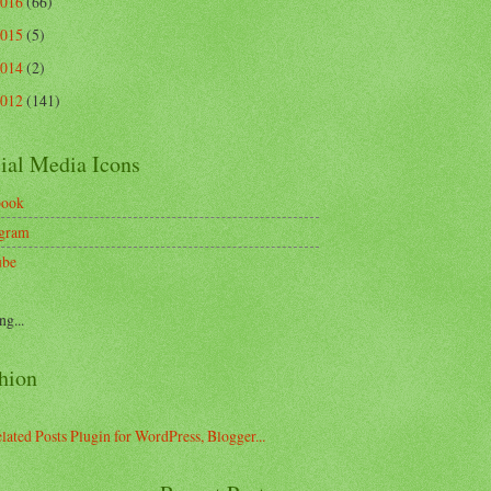
2016
(66)
2015
(5)
2014
(2)
2012
(141)
ial Media Icons
book
agram
ube
ng...
hion