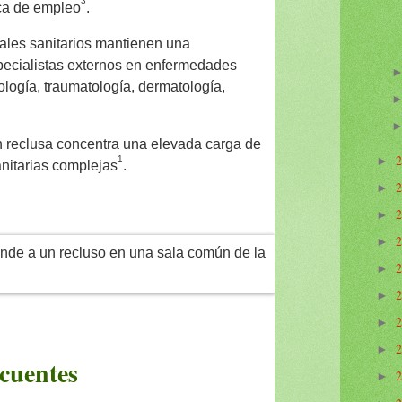
3
ica de empleo
.
nales sanitarios mantienen una
pecialistas externos en enfermedades
ología, traumatología, dermatología,
ón reclusa concentra una elevada carga de
1
►
nitarias complejas
.
►
►
►
►
►
►
►
ecuentes
►