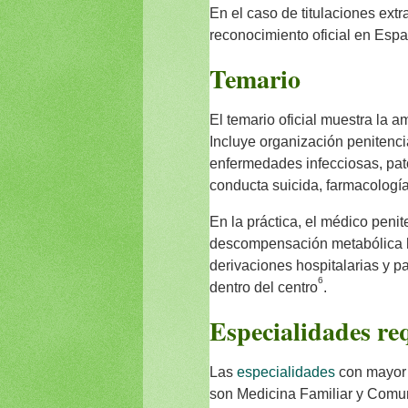
En el caso de titulaciones ext
reconocimiento oficial en Esp
Temario
El temario oficial muestra la am
Incluye organización penitencia
enfermedades infecciosas, pato
conducta suicida, farmacología
En la práctica, el médico peni
descompensación metabólica ha
derivaciones hospitalarias y pa
6
dentro del centro
.
Especialidades re
Las
especialidades
con mayor 
son Medicina Familiar y Comunit