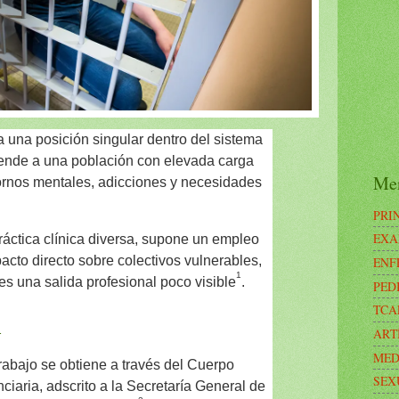
 una posición singular dentro del sistema
tiende a una población con elevada carga
Me
tornos mentales, adicciones y necesidades
PRI
EXA
áctica clínica diversa, supone un empleo
acto directo sobre colectivos vulnerables,
ENF
1
s una salida profesional poco visible
.
PED
TCA
l
ART
MED
rabajo se obtiene a través del Cuerpo
SEX
ciaria, adscrito a la Secretaría General de