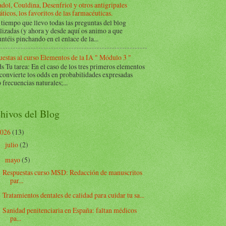
dol, Couldina, Desenfriol y otros antigripales
ticos, los favoritos de las farmacéuticas.
tiempo que llevo todas las preguntas del blog
lizadas (y ahora y desde aquí os animo a que
ntéis pinchando en el enlace de la...
estas al curso Elementos de la IA " Módulo 3 "
Tu tarea: En el caso de los tres primeros elementos
 convierte los odds en probabilidades expresadas
frecuencias naturales;...
hivos del Blog
2026
(13)
julio
(2)
►
mayo
(5)
▼
Respuestas curso MSD: Redacción de manuscritos
par...
Tratamientos dentales de calidad para cuidar tu sa...
Sanidad penitenciaria en España: faltan médicos
pa...