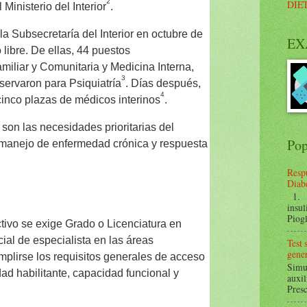
2
DIE
 Ministerio del Interior
.
la Subsecretaría del Interior en octubre de
EX
 libre. De ellas, 44 puestos
miliar y Comunitaria y Medicina Interna,
3
eservaron para Psiquiatría
. Días después,
4
 cinco plazas de médicos interinos
.
s son las necesidades prioritarias del
Pop
, manejo de enfermedad crónica y respuesta
Respu
Diabe
1. ¿
insul
Piogl
ctivo se exige Grado o Licenciatura en
cial de especialista en las áreas
Test
gener
plirse los requisitos generales de acceso
Simul
dad habilitante, capacidad funcional y
auxil
Presc