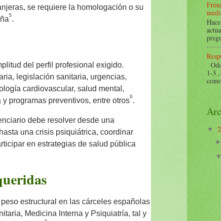
Frena
ranjeras, se requiere la homologación o su
mediá
5
aña
.
Hace 
actua
pregu
Respu
Odds 
plitud del perfil profesional exigido.
1-3 ,
ria, legislación sanitaria, urgencias,
como 
logía cardiovascular, salud mental,
6
 y programas preventivos, entre otros
.
Arc
tenciario debe resolver desde una
▼
sta una crisis psiquiátrica, coordinar
rticipar en estrategias de salud pública
queridas
peso estructural en las cárceles españolas
aria, Medicina Interna y Psiquiatría, tal y