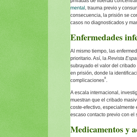
privadas de libertad concentr
mental
, trauma previo y cons
consecuencia, la prisión se con
casos no diagnosticados y man
Enfermedades infe
Al mismo tiempo, las enfermeda
prioritario. Así, la
Revista Espa
subrayado el valor del cribado 
en prisión, donde la identifica
8
complicaciones
.
A escala internacional, investi
muestran que el cribado masiv
coste-efectivo, especialmente 
escaso contacto previo con el 
Medicamentos y a