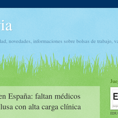
ia
dad, novedades, informaciones sobre bolsas de trabajo, v
Jue
en España: faltan médicos
lusa con alta carga clínica
EDU