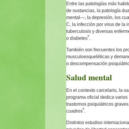
Entre las patologías más habi
de sustancias, la patología du
mental—, la depresión, los cuad
C, la infección por virus de l
tuberculosis y diversas enferm
8
o diabetes
.
También son frecuentes los pr
musculoesqueléticas y demand
o descompensación psiquiátri
Salud mental
En el contexto carcelario, la 
programa oficial dedica varios
trastornos psiquiátricos graves
6
cuadros
.
Distintos estudios internacion