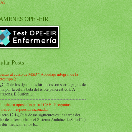
TAS
AMENES OPE -EIR
ular Posts
estas al curso de MSD " Abordaje integral de la
tes tipo 2 "
Cuál de los siguientes fármacos son secretagogos de
ina por la célula beta del islote pancreático?: A
itazona. B Sulfonilu...
 simulacro oposición para TCAE - Preguntas
ales con respuestas razonadas
acro 12 1-¿Cuál de las siguientes es una tarea del
iar de enfermería en el Sistema Andaluz de Salud? a)
ribir medicamentos b...