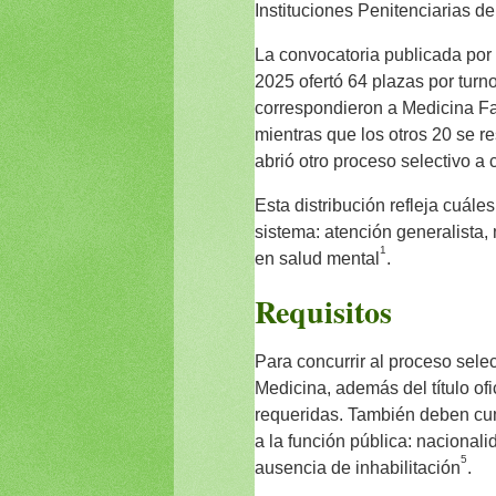
Instituciones Penitenciarias del
La convocatoria publicada por 
2025 ofertó 64 plazas por turno
correspondieron a Medicina Fa
mientras que los otros 20 se r
abrió otro proceso selectivo a
Esta distribución refleja cuále
sistema: atención generalista
1
en salud mental
.
Requisitos
Para concurrir al proceso sele
Medicina, además del título ofi
requeridas. También deben cum
a la función pública: nacionali
5
ausencia de inhabilitación
.