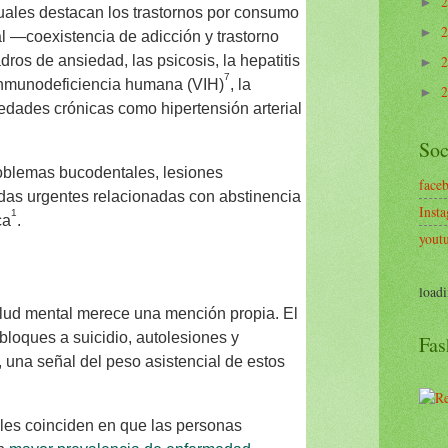
►
tuales destacan los trastornos por consumo
►
al —coexistencia de adicción y trastorno
ros de ansiedad, las psicosis, la hepatitis
►
7
a inmunodeficiencia humana (VIH)
, la
►
edades crónicas como hipertensión arterial
Soc
oblemas bucodentales, lesiones
face
as urgentes relacionadas con abstinencia
Inst
1
ca
.
yout
loadi
salud mental merece una mención propia. El
 bloques a suicidio, autolesiones y
Fas
, una señal del peso asistencial de estos
ales coinciden en que las personas