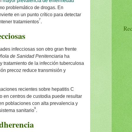
an
mayor prevalencia de enfermedad
umo problemático de drogas. En
vierte en un punto crítico para detectar
7
tener tratamientos
.
Rec
cciosas
des infecciosas son otro gran frente
ñola de Sanidad Penitenciaria
ha
y tratamiento de la infección tuberculosa
ción precoz reduce transmisión y
gaciones recientes sobre hepatitis C
o en centros de custodia puede resultar
en poblaciones con alta prevalencia y
9
sistema sanitario
.
dherencia