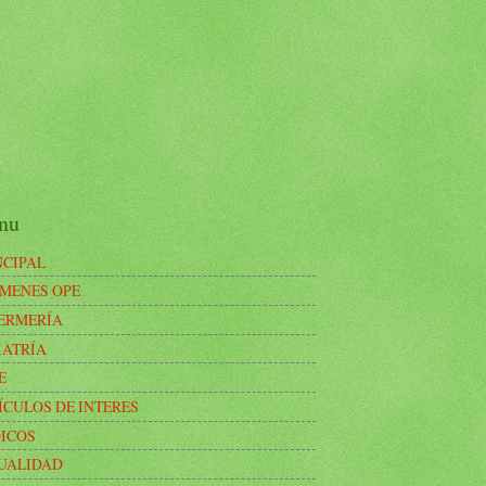
nu
NCIPAL
MENES OPE
ERMERÍA
IATRÍA
E
ÍCULOS DE INTERES
ICOS
UALIDAD