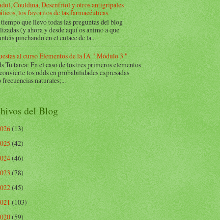
dol, Couldina, Desenfriol y otros antigripales
ticos, los favoritos de las farmacéuticas.
tiempo que llevo todas las preguntas del blog
lizadas (y ahora y desde aquí os animo a que
ntéis pinchando en el enlace de la...
estas al curso Elementos de la IA " Módulo 3 "
Tu tarea: En el caso de los tres primeros elementos
 convierte los odds en probabilidades expresadas
frecuencias naturales;...
hivos del Blog
2026
(13)
2025
(42)
2024
(46)
2023
(78)
2022
(45)
2021
(103)
2020
(59)