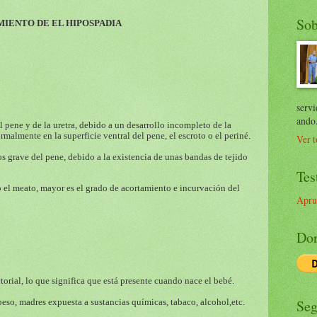
Sob
MIENTO DE EL HIPOSPADIA
servi
ando
pene y de la uretra, debido a un desarrollo incompleto de la
almente en la superficie ventral del pene, el escroto o el periné.
Ver t
 grave del pene, debido a la existencia de unas bandas de tejido
Tes
o el meato, mayor es el grado de acortamiento e incurvación del
Apru
Don
orial, lo que significa que está presente cuando nace el bebé.
peso, madres expuesta a sustancias químicas, tabaco, alcohol,etc.
Seg