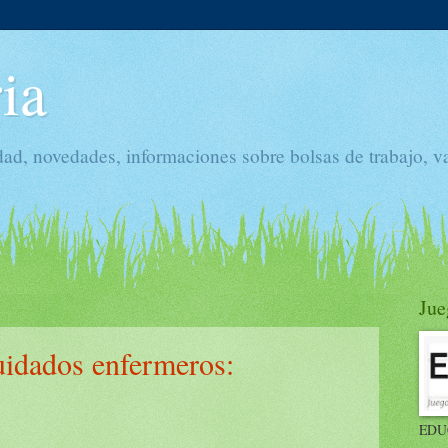
ia
dad, novedades, informaciones sobre bolsas de trabajo, v
Jue
uidados enfermeros:
EDU