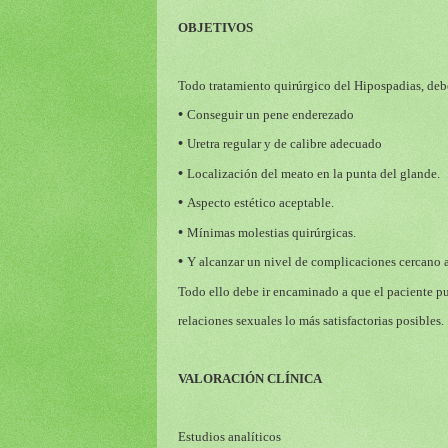
OBJETIVOS
Todo tratamiento quirúrgico del Hipospadias, debe
•
Conseguir un pene enderezado
•
Uretra regular y de calibre adecuado
•
Localización del meato en la punta del glande.
•
Aspecto estético aceptable.
•
Mínimas molestias quirúrgicas.
•
Y alcanzar un nivel de complicaciones cercano a
Todo ello debe ir encaminado a que el paciente pu
relaciones sexuales lo más satisfactorias posibles.
VALORACIÓN CLÍNICA
Estudios analíticos