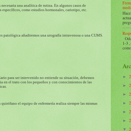
Frena
 necesaria una analítica de rutina. En algunos casos de
mediá
s específicos, como estudios hormonales, cariotipo, etc.
Hace 
actua
pregu
Respu
i es patológica añadiremos una urografía intravenosa o una CUMS.
Odds 
1-3 ,
como 
Arc
►
ario para ser intervenido no entiende su situación, debemos
a en el trato con los pequeños y con conocimientos de las
►
icas.
►
►
a quirófano el equipo de enfermería realiza siempre las mismas
►
►
▼