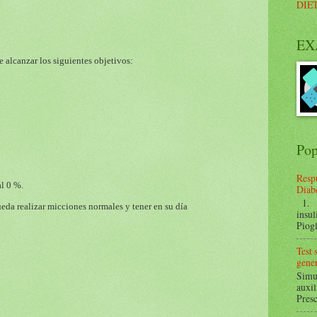
DIE
EX
 alcanzar los siguientes objetivos:
Pop
Respu
l 0 %.
Diabe
1. ¿
eda realizar micciones normales y tener en su día
insul
Piogl
Test
gener
Simul
auxil
Presc