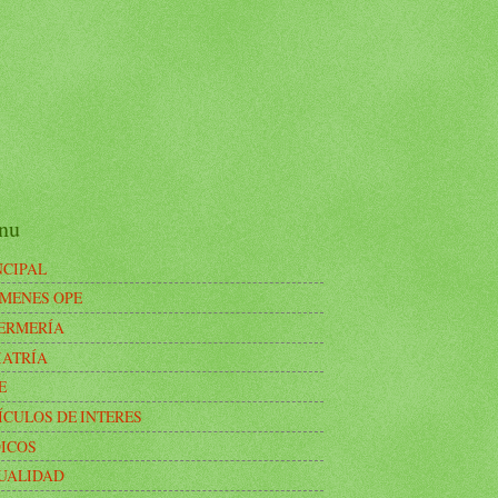
nu
NCIPAL
MENES OPE
ERMERÍA
IATRÍA
E
ÍCULOS DE INTERES
ICOS
UALIDAD