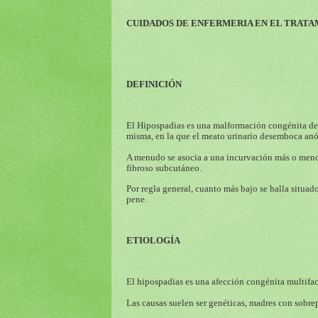
CUIDADOS DE ENFERMERIA EN EL TRATA
DEFINICIÓN
El Hipospadias es una malformación congénita del 
misma, en la que el meato urinario desemboca anórm
A menudo se asocia a una incurvación más o menos
fibroso subcutáneo.
Por regla general, cuanto más bajo se halla situad
pene.
ETIOLOGÍA
El hipospadias es una afección congénita multifact
Las causas suelen ser genéticas, madres con sobre