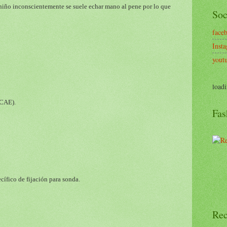
 niño inconscientemente se suele echar mano al pene por lo que
Soc
face
Inst
yout
loadi
TCAE).
Fas
cífico de fijación para sonda.
Rec