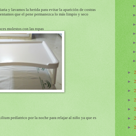
aria y lavamos la herida para evitar la aparición de costras
 intentamos que el pene permanezca lo más limpio y seco
oces molestos con las ropas
►
►
►
►
►
ilium pedíatrico por la noche para relajar al niño ya que es
►
►