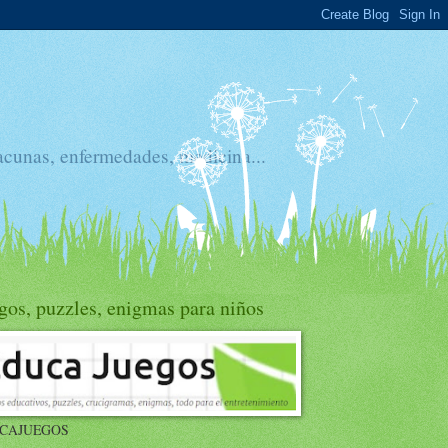
acunas, enfermedades, medicina...
gos, puzzles, enigmas para niños
CAJUEGOS