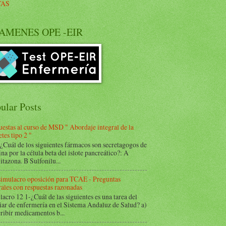
TAS
AMENES OPE -EIR
ular Posts
estas al curso de MSD " Abordaje integral de la
tes tipo 2 "
Cuál de los siguientes fármacos son secretagogos de
ina por la célula beta del islote pancreático?: A
itazona. B Sulfonilu...
 simulacro oposición para TCAE - Preguntas
ales con respuestas razonadas
acro 12 1-¿Cuál de las siguientes es una tarea del
iar de enfermería en el Sistema Andaluz de Salud? a)
ribir medicamentos b...