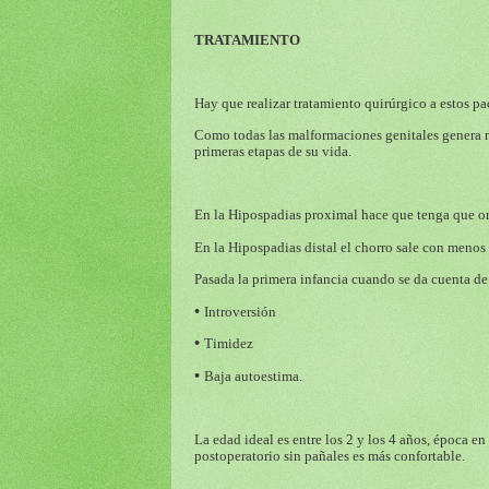
TRATAMIENTO
Hay que realizar tratamiento quirúrgico a estos pa
Como todas las malformaciones genitales genera mu
primeras etapas de su vida.
En la Hipospadias proximal hace que tenga que or
En la Hipospadias distal el chorro sale con menos 
Pasada la primera infancia cuando se da cuenta d
•
Introversión
•
Timidez
•
Baja autoestima.
La edad ideal es entre los 2 y los 4 años, época en
postoperatorio sin pañales es más confortable.