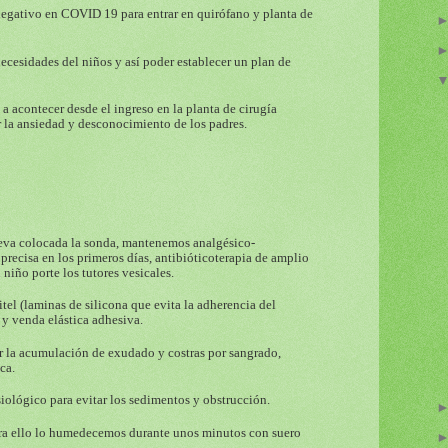
negativo en COVID 19 para entrar en quirófano y planta de
ecesidades del niños y así poder establecer un plan de
 a acontecer desde el ingreso en la planta de cirugía
cir la ansiedad y desconocimiento de los padres.
leva colocada la sonda, mantenemos analgésico-
 precisa en los primeros días, antibióticoterapia de amplio
 niño porte los tutores vesicales.
el (laminas de silicona que evita la adherencia del
 y venda elástica adhesiva.
ar la acumulación de exudado y costras por sangrado,
ca.
siológico para evitar los sedimentos y obstrucción.
para ello lo humedecemos durante unos minutos con suero