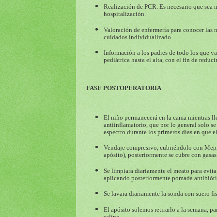
Realización de PCR. Es necesario que sea 
hospitalización.
Valoración de enfermería para conocer las n
cuidados individualizado.
Información a los padres de todo los que va
pediátrica hasta el alta, con el fin de redu
FASE POSTOPERATORIA
El niño permanecerá en la cama mientras l
antiinflamatorio, que por lo general solo se
espectro durante los primeros días en que el
V
endaje compresivo, cubriéndolo con Mepit
apósito), posteriormente se cubre con gasas
S
e limpiara diariamente el meato para evit
aplicando posteriormente pomada antibióti
S
e lavara diariamente la sonda con suero fi
El apósito solemos retirarlo a la semana, 
salino.