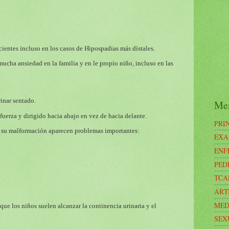
cientes incluso en los casos de Hipospadias más dístales.
cha ansiedad en la familia y en le propio niño, incluso en las
inar sentado.
Me
fuerza y dirigido hacia abajo en vez de hacia delante.
PRI
e su malformación aparecen problemas importantes:
EXA
ENF
PED
TCA
ART
MED
 que los niños suelen alcanzar la continencia urinaria y el
SEX