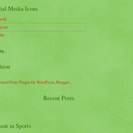
ial Media Icons
book
agram
ube
ng...
hion
Recent Posts
ent in Sports