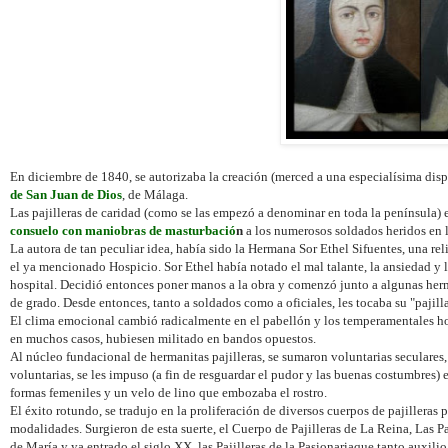
En diciembre de 1840, se autorizaba la creación (merced a una especialísima dis
de San Juan de Dios
, de Málaga.
Las pajilleras de caridad (como se las empezó a denominar en toda la península) e
consuelo con maniobras de masturbació
n
a los numerosos soldados heridos en la
La autora de tan peculiar idea, había sido
la Hermana Sor
Ethel Sifuentes, una re
el ya mencionado Hospicio. Sor Ethel había notado el mal talante, la ansiedad y l
hospital. Decidió entonces poner manos a la obra y comenzó junto a algunas herman
de grado. Desde entonces, tanto a soldados como a oficiales, les tocaba su "pajill
El clima emocional cambió radicalmente en el pabellón y los temperamentales ho
en muchos casos, hubiesen militado en bandos opuestos.
Al núcleo fundacional de hermanitas pajilleras, se sumaron voluntarias seculares, 
voluntarias, se les impuso (a fin de resguardar el pudor y las buenas costumbres)
formas femeniles y un velo de lino que embozaba el rostro.
El éxito rotundo, se tradujo en la proliferación de diversos cuerpos de pajilleras 
modalidades. Surgieron de esta suerte, el Cuerpo de Pajilleras de
La Reina
, Las P
de María y ya entrado el siglo XX, las Pajilleras de
la Pasionaria
que tanto auxilio