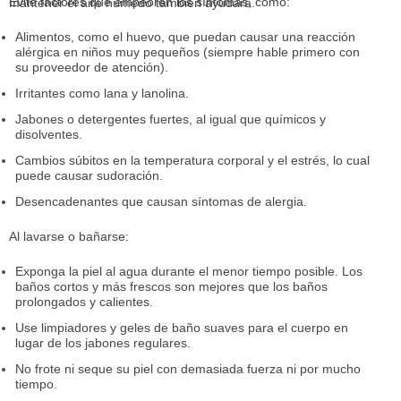
Evite factores que empeoren los síntomas, como:
mantener el aire húmedo también ayudará.
Alimentos, como el huevo, que puedan causar una reacción
alérgica en niños muy pequeños (siempre hable primero con
su proveedor de atención).
Irritantes como lana y lanolina.
Jabones o detergentes fuertes, al igual que químicos y
disolventes.
Cambios súbitos en la temperatura corporal y el estrés, lo cual
puede causar sudoración.
Desencadenantes que causan síntomas de alergia.
Al lavarse o bañarse:
Exponga la piel al agua durante el menor tiempo posible. Los
baños cortos y más frescos son mejores que los baños
prolongados y calientes.
Use limpiadores y geles de baño suaves para el cuerpo en
lugar de los jabones regulares.
No frote ni seque su piel con demasiada fuerza ni por mucho
tiempo.