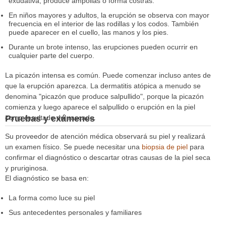
exudativa, produce ampollas o forma costras.
En niños mayores y adultos, la erupción se observa con mayor
frecuencia en el interior de las rodillas y los codos. También
puede aparecer en el cuello, las manos y los pies.
Durante un brote intenso, las erupciones pueden ocurrir en
cualquier parte del cuerpo.
La picazón intensa es común. Puede comenzar incluso antes de
que la erupción aparezca. La dermatitis atópica a menudo se
denomina "picazón que produce salpullido", porque la picazón
comienza y luego aparece el salpullido o erupción en la piel
Pruebas y exámenes
como resultado del rascado.
Su proveedor de atención médica observará su piel y realizará
un examen físico. Se puede necesitar una
biopsia de piel
para
confirmar el diagnóstico o descartar otras causas de la piel seca
y pruriginosa.
El diagnóstico se basa en:
La forma como luce su piel
Sus antecedentes personales y familiares