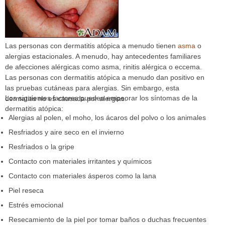
Las personas con dermatitis atópica a menudo tienen
asma
o
alergias estacionales. A menudo, hay antecedentes familiares
de afecciones alérgicas como asma, rinitis alérgica o eccema.
Las personas con dermatitis atópica a menudo dan positivo en
las pruebas cutáneas para alergias. Sin embargo, esta
Los siguientes factores pueden empeorar los síntomas de la
dermatitis no es causada por alergias.
dermatitis atópica:
Alergias al polen, el moho, los ácaros del polvo o los animales
Resfriados y aire seco en el invierno
Resfriados o la gripe
Contacto con materiales irritantes y químicos
Contacto con materiales ásperos como la lana
Piel reseca
Estrés emocional
Resecamiento de la piel por tomar baños o duchas frecuentes