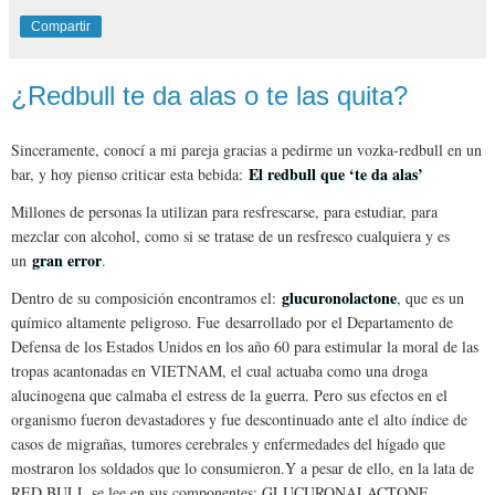
Compartir
¿Redbull te da alas o te las quita?
Sinceramente, conocí a mi pareja gracias a pedirme un vozka-redbull en un
El redbull que ‘te da alas’
bar, y hoy pienso criticar esta bebida:
Millones de personas la utilizan para resfrescarse, para estudiar, para
mezclar con alcohol, como si se tratase de un resfresco cualquiera y es
gran error
un
.
glucuronolactone
Dentro de su composición encontramos el:
, que es un
químico altamente peligroso. Fue desarrollado por el Departamento de
Defensa de los Estados Unidos en los año 60 para estimular la moral de las
tropas acantonadas en VIETNAM, el cual actuaba como una droga
alucinogena que calmaba el estress de la guerra. Pero sus efectos en el
organismo fueron devastadores y fue descontinuado ante el alto índice de
casos de migrañas, tumores cerebrales y enfermedades del hígado que
mostraron los soldados que lo consumieron.Y a pesar de ello, en la lata de
RED BULL se lee en sus componentes: GLUCURONALACTONE,