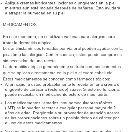
Aplique cremas lubricantes, lociones o ungüentos en la piel
mientras aún esté mojada después de bañarse. Esto ayudará
a atrapar la humedad en su piel.
MEDICAMENTOS
En este momento, no se utilizan vacunas para alergias para
tratar la dermatitis atópica.
Los antihistamínicos tomados por vía oral pueden ayudar con la
picazón o las alergias. Con frecuencia, usted puede comprarlos
sin necesidad de una receta.
La dermatitis atópica generalmente se trata con medicamentos
que se aplican directamente en la piel o el cuero cabelludo.
Estos medicamentos se conocen como fármacos tópicos:
Al principio, a usted probablemente le recetarán una crema o
ungüento de cortisona (esteroide) suave. Si esto no funciona,
puede necesitar un medicamento esteroide más fuerte.
Los medicamentos llamados inmunomoduladores tópicos
(IMT) se le pueden recetar a cualquier persona mayor de 2
años de edad. Pregúntele a su proveedor de atención acerca
de las preocupaciones sobre un posible riesgo de cáncer por
el uso de estos medicamentos.
Se pueden usar cremas o ungüentos que contengan alquitrán