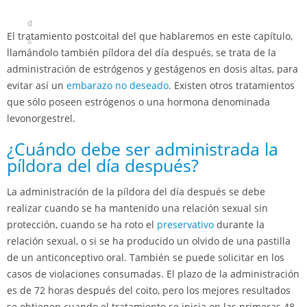
d
El tratamiento postcoital del que hablaremos en este capítulo,
s
llamándolo también píldora del día después, se trata de la
administración de estrógenos y gestágenos en dosis altas, para
evitar así un
embarazo no deseado
. Existen otros tratamientos
que sólo poseen estrógenos o una hormona denominada
levonorgestrel.
¿Cuándo debe ser administrada la
píldora del día después?
La administración de la píldora del día después se debe
realizar cuando se ha mantenido una relación sexual sin
protección, cuando se ha roto el
preservativo
durante la
relación sexual, o si se ha producido un olvido de una pastilla
de un anticonceptivo oral. También se puede solicitar en los
casos de violaciones consumadas. El plazo de la administración
es de 72 horas después del coito, pero los mejores resultados
se obtienen cuando el tratamiento se inicia en las primeras 48