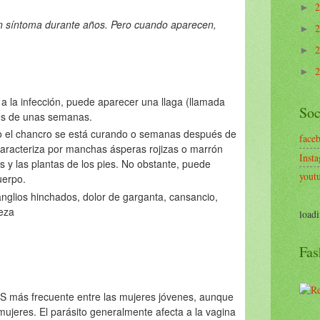
►
síntoma durante años. Pero cuando aparecen,
►
►
►
 a la infección, puede aparecer una llaga (llamada
Soc
és de unas semanas.
o el chancro se está curando o semanas después de
face
caracteriza por manchas ásperas rojizas o marrón
Inst
s y las plantas de los pies. No obstante, puede
yout
uerpo.
nglios hinchados, dolor de garganta, cansancio,
beza
loadi
Fas
ETS más frecuente entre las mujeres jóvenes, aunque
ujeres. El parásito generalmente afecta a la vagina