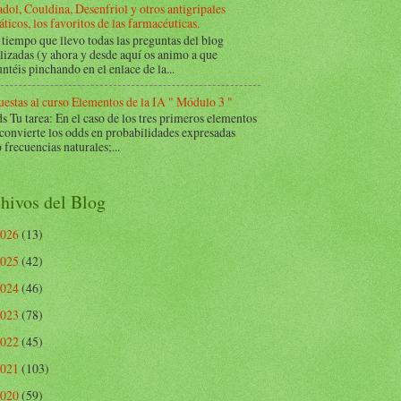
dol, Couldina, Desenfriol y otros antigripales
ticos, los favoritos de las farmacéuticas.
tiempo que llevo todas las preguntas del blog
lizadas (y ahora y desde aquí os animo a que
ntéis pinchando en el enlace de la...
estas al curso Elementos de la IA " Módulo 3 "
Tu tarea: En el caso de los tres primeros elementos
 convierte los odds en probabilidades expresadas
frecuencias naturales;...
hivos del Blog
2026
(13)
2025
(42)
2024
(46)
2023
(78)
2022
(45)
2021
(103)
2020
(59)