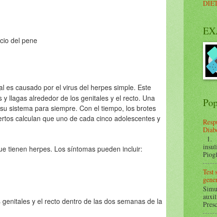
DIE
EX
icio del pene
al
es causado por el virus del herpes simple. Este
y llagas alrededor de los genitales y el recto. Una
Pop
 su sistema para siempre. Con el tiempo, los brotes
rtos calculan que uno de cada cinco adolescentes y
Respu
Diabe
1. ¿
insul
e tienen herpes. Los síntomas pueden incluir:
Piogl
Test
gener
Simul
auxil
 genitales y el recto dentro de las dos semanas de la
Presc