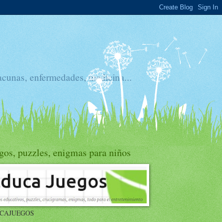
acunas, enfermedades, medicina...
gos, puzzles, enigmas para niños
CAJUEGOS