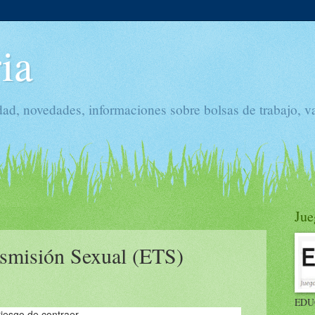
ia
dad, novedades, informaciones sobre bolsas de trabajo, v
Jue
smisión Sexual (ETS)
EDU
 riesgo de contraer