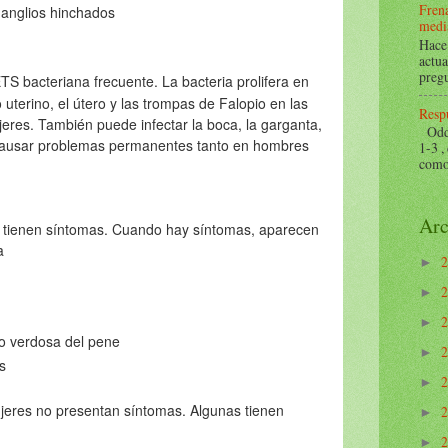
Frena
ganglios hinchados
mediá
Hace 
actua
pregu
S bacteriana frecuente. La bacteria prolifera en
 uterino, el útero y las trompas de Falopio en las
Respu
eres. También puede infectar la boca, la garganta,
Odds 
de causar problemas permanentes tanto en hombres
1-3 ,
como 
Arc
tienen síntomas. Cuando hay síntomas, aparecen
 la
►
►
►
 o verdosa del pene
►
s
►
jeres no presentan síntomas. Algunas tienen
►
►