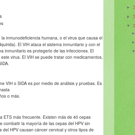
►
s
►
es
▼
e la inmunodeficiencia humana, o el virus que causa el
uirida). El VIH ataca el sistema inmunitario y con el
ma inmunitario es protegerlo de las infecciones. El
or este virus. El VIH se puede tratar con medicamentos,
SIDA.
ne VIH o SIDA es por medio de análisis y pruebas. Es
hasta
ños o más.
la ETS más frecuente. Existen más de 40 cepas
e combatir la mayoría de las cepas del HPV sin
 del HPV causan cáncer cervical y otros tipos de