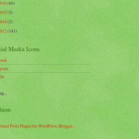
2016
(66)
2015
(5)
2014
(2)
2012
(141)
ial Media Icons
book
agram
ube
ng...
hion