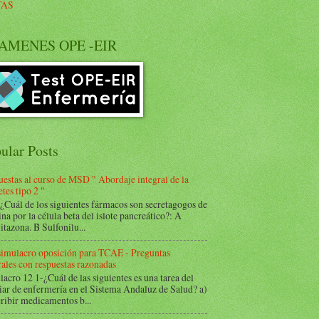
TAS
AMENES OPE -EIR
ular Posts
estas al curso de MSD " Abordaje integral de la
tes tipo 2 "
Cuál de los siguientes fármacos son secretagogos de
ina por la célula beta del islote pancreático?: A
itazona. B Sulfonilu...
 simulacro oposición para TCAE - Preguntas
ales con respuestas razonadas
acro 12 1-¿Cuál de las siguientes es una tarea del
iar de enfermería en el Sistema Andaluz de Salud? a)
ribir medicamentos b...