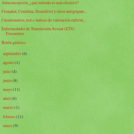
Anticoncepción, ¿qué método es más efectivo?
Frenadol, Couldina, Desenfriol y otros antigripale...
Cuestionarios, test e índices de valoración enferm...
Enfermedades de Transmisión Sexual (ETS)
Frecuentes
Botón gástrico
septiembre
(6)
►
agosto
(1)
►
julio
(4)
►
junio
(8)
►
mayo
(11)
►
abril
(6)
►
marzo
(1)
►
febrero
(11)
►
enero
(9)
►