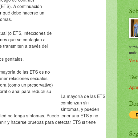
(ETS). A continuación
Sob
or qué debe hacerse un
tomas.
ual (o ETS, infecciones de
ones que se contagian a
e transmiten a través del
servi
ando
os genitales.
Ver t
 mayoría de las ETS es no
Tes
tener relaciones sexuales,
era (como un preservativo)
Apru
oral o anal para reducir su
La mayoría de las ETS
Don
comienzan sin
síntomas, y pueden
sted no tenga síntomas. Puede tener una ETS y no
enir y hacerse pruebas para detectar ETS si tiene
Seg