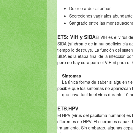
Dolor o ardor al orinar
Secreciones vaginales abundante
Sangrado entre las menstruacion
ETS: VIH y SIDA
El VIH es el virus d
SIDA (síndrome de inmunodeficiencia adq
tiempo lo destruye. La función del siste
SIDA es la etapa final de la infección p
pero no hay cura para el VIH ni para el 
Síntomas
La única forma de saber si alguien tie
posible que los síntomas no aparezcan 
que haya tenido el virus durante 10 a
ETS
:
HPV
El HPV (virus del papiloma humano) es 
diferentes de HPV. El cuerpo es capaz d
tratamiento. Sin embargo, algunas cepas