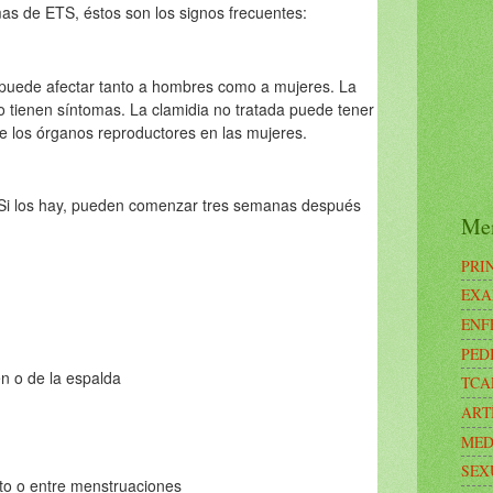
as de ETS, éstos son los signos frecuentes:
 puede afectar tanto a hombres como a mujeres. La
 tienen síntomas. La clamidia no tratada puede tener
e los órganos reproductores en las mujeres.
i los hay, pueden comenzar tres semanas después
Me
PRI
EXA
ENF
PED
n o de la espalda
TCA
ART
MED
SEX
to o entre menstruaciones