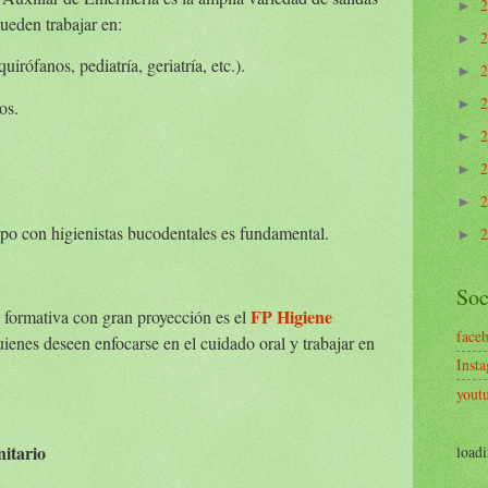
►
ueden trabajar en:
►
uirófanos, pediatría, geriatría, etc.).
►
os.
►
►
►
►
uipo con higienistas bucodentales es fundamental.
►
Soc
FP Higiene
 formativa con gran proyección es el
face
uienes deseen enfocarse en el cuidado oral y trabajar en
Inst
yout
nitario
loadi