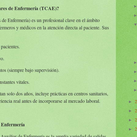
iares de Enfermería (TCAE)?
e Enfermería) es un profesional clave en el ámbito
ermeros y médicos en la atención directa al paciente. Sus
 pacientes.
co.
os (siempre bajo supervisión).
stantes vitales.
n solo dos años, incluye prácticas en centros sanitarios,
riencia real antes de incorporarse al mercado laboral.
►
►
►
e Enfermería
►
 Auxiliar de Enfermería es la amplia variedad de salidas