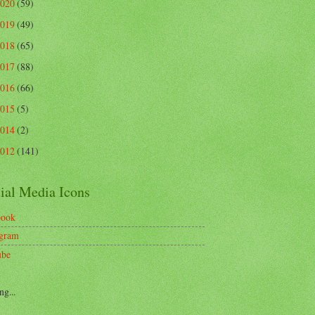
2020
(59)
2019
(49)
2018
(65)
2017
(88)
2016
(66)
2015
(5)
2014
(2)
2012
(141)
ial Media Icons
book
agram
ube
ng...