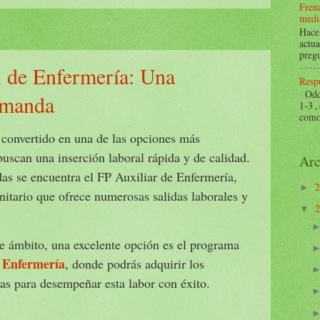
Frena
mediá
Hace 
actua
pregu
l de Enfermería: Una
Respu
Odds 
emanda
1-3 ,
como 
 convertido en una de las opciones más
uscan una inserción laboral rápida y de calidad.
Arc
das se encuentra el FP Auxiliar de Enfermería,
►
anitario que ofrece numerosas salidas laborales y
▼
te ámbito, una excelente opción es el programa
e Enfermería
, donde podrás adquirir los
as para desempeñar esta labor con éxito.