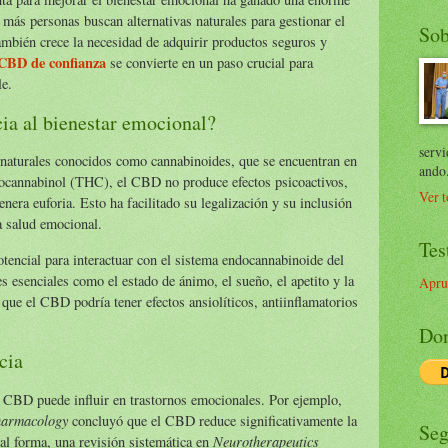
más personas buscan alternativas naturales para gestionar el
Sob
ambién crece la necesidad de adquirir productos seguros y
 CBD de confianza
se convierte en un paso crucial para
le.
ia al bienestar emocional?
servi
aturales conocidos como cannabinoides, que se encuentran en
ando
idrocannabinol (THC), el CBD no produce efectos psicoactivos,
Ver t
enera euforia. Esto ha facilitado su legalización y su inclusión
a salud emocional.
Tes
otencial para interactuar con el sistema endocannabinoide del
 esenciales como el estado de ánimo, el sueño, el apetito y la
Apru
 que el CBD podría tener efectos ansiolíticos, antiinflamatorios
Don
cia
l CBD puede influir en trastornos emocionales. Por ejemplo,
harmacology
concluyó que el CBD reduce significativamente la
Seg
Neurotherapeutics
ual forma, una revisión sistemática en