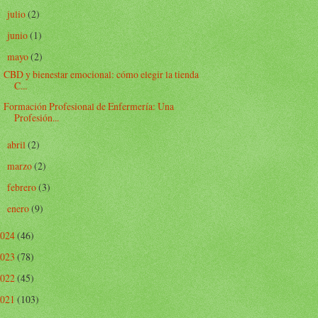
julio
(2)
►
junio
(1)
►
mayo
(2)
▼
CBD y bienestar emocional: cómo elegir la tienda
C...
Formación Profesional de Enfermería: Una
Profesión...
abril
(2)
►
marzo
(2)
►
febrero
(3)
►
enero
(9)
►
2024
(46)
2023
(78)
2022
(45)
2021
(103)