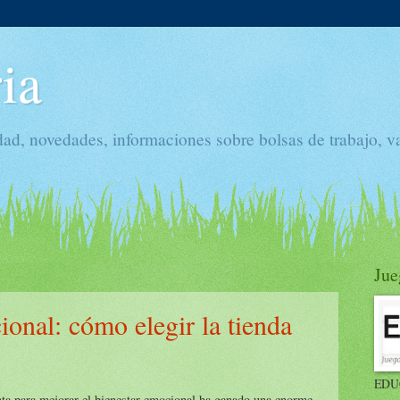
ia
dad, novedades, informaciones sobre bolsas de trabajo, v
Jue
onal: cómo elegir la tienda
EDU
a para mejorar el bienestar emocional ha ganado una enorme