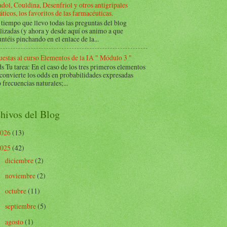
dol, Couldina, Desenfriol y otros antigripales
ticos, los favoritos de las farmacéuticas.
tiempo que llevo todas las preguntas del blog
lizadas (y ahora y desde aquí os animo a que
ntéis pinchando en el enlace de la...
estas al curso Elementos de la IA " Módulo 3 "
Tu tarea: En el caso de los tres primeros elementos
 convierte los odds en probabilidades expresadas
frecuencias naturales;...
hivos del Blog
2026
(13)
2025
(42)
diciembre
(2)
►
noviembre
(2)
►
octubre
(11)
►
septiembre
(5)
►
agosto
(1)
►