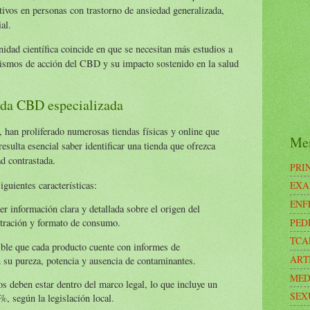
tivos en personas con trastorno de ansiedad generalizada,
al.
nidad científica coincide en que se necesitan más estudios a
ismos de acción del CBD y su impacto sostenido en la salud
enda CBD especializada
han proliferado numerosas tiendas físicas y online que
Me
resulta esencial saber identificar una tienda que ofrezca
ad contrastada.
PRI
guientes características:
EXA
ENF
er información clara y detallada sobre el origen del
PED
tración y formato de consumo.
TCA
ible que cada producto cuente con informes de
ART
n su pureza, potencia y ausencia de contaminantes.
MED
os deben estar dentro del marco legal, lo que incluye un
SEX
, según la legislación local.