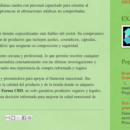
DIE
fianza cuenta con personal capacitado para orientar al
as promesas ni afirmaciones médicas no comprobadas.
EX
 tiendas especializadas más fiables del sector. Su compromiso
ión de productos que incluyen aceites, cosméticos, cápsulas,
nálisis que aseguran su composición y seguridad.
te cercana y profesional, lo que permite resolver cualquier
Pop
actualiza constantemente con las últimas investigaciones y
rando una experiencia de compra informada y segura.
Respu
Diabe
 y prometedora para apoyar el bienestar emocional. Sin
1. ¿
la calidad del producto y de la tienda donde se adquiere.
insul
Farma CBD
o
, no solo garantiza productos seguros y legales,
Piogl
una decisión informada para mejorar tu salud emocional de
Test
gener
Simul
auxil
Presc