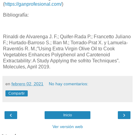
(
https://ganprofesional.com/
)
Bibliografía:
Rinaldi de Alvarenga J. F.; Quifer-Rada P.; Francetto Juliano
F.; Hurtado-Barroso S.; Illan M.; Torrado-Prat X. y Lamuela-
Raventós R. M.;”Using Extra Virgin Olive Oil to Cook
Vegetables Enhances Polyphenol and Carotenoid
Extractability: A Study Applying the sofrito Techniques”.
Molecules, April 2019.
en
febrero 02, 2021
No hay comentarios:
Compartir
‹
›
Inicio
Ver versión web