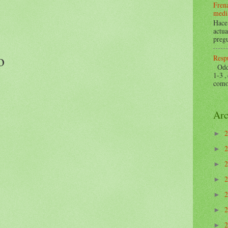
Frena
mediá
Hace 
actua
pregu
o
Respu
Odds 
1-3 ,
como 
Arc
►
►
►
►
►
►
►