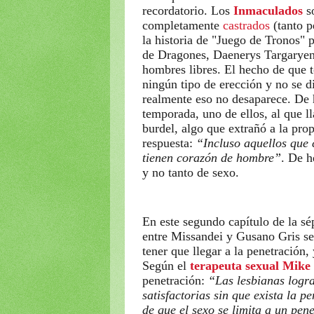
recordatorio. Los
Inmaculados
s
completamente
castrados
(tanto p
la historia de "Juego de Tronos" 
de Dragones, Daenerys Targaryen
hombres libres. El hecho de que 
ningún tipo de erección y no se d
realmente eso no desaparece. De h
temporada, uno de ellos, al que 
burdel, algo que extrañó a la pro
respuesta:
“Incluso aquellos que 
tienen corazón de hombre”
. De h
y no tanto de sexo.
En este segundo capítulo de la s
entre Missandei y Gusano Gris se
tener que llegar a la penetración
Según el
terapeuta sexual Mike
penetración:
“Las lesbianas logr
satisfactorias sin que exista la p
de que el sexo se limita a un pen