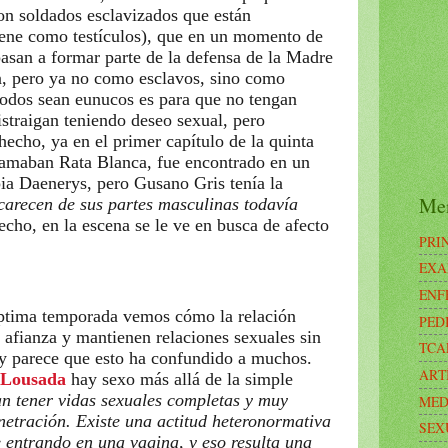
on soldados esclavizados que están
ene como testículos), que en un momento de
pasan a formar parte de la defensa de la Madre
, pero ya no como esclavos, sino como
todos sean eunucos es para que no tengan
istraigan teniendo deseo sexual, pero
echo, ya en el primer capítulo de la quinta
llamaban Rata Blanca, fue encontrado en un
pia Daenerys, pero Gusano Gris tenía la
Me
carecen de sus partes masculinas todavía
echo, en la escena se le ve en busca de afecto
PRI
EXA
ENF
éptima temporada vemos cómo la relación
PED
 afianza y mantienen relaciones sexuales sin
TCA
, y parece que esto ha confundido a muchos.
ART
 Lousada
hay sexo más allá de la simple
an tener vidas sexuales completas y muy
MED
enetración. Existe una actitud heteronormativa
SEX
e entrando en una vagina, y eso resulta una