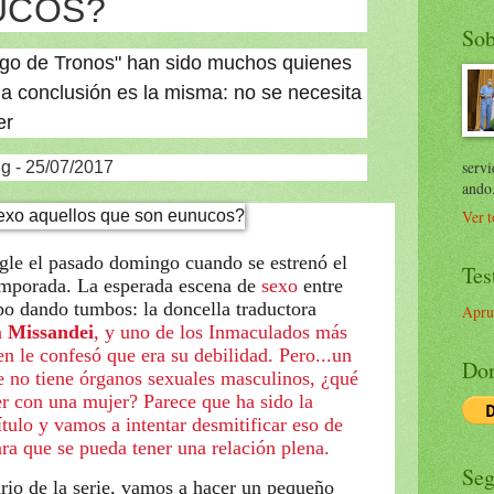
UCOS?
Sob
uego de Tronos" han sido muchos quienes
la conclusión es la misma: no se necesita
er
servi
g - 25/07/2017
ando
Ver t
gle el pasado domingo cuando se estrenó el
Tes
emporada. La esperada escena de
sexo
entre
po dando tumbos: la doncella traductora
Apru
n
Missandei
, y uno de los Inmaculados más
en le confesó que era su debilidad. Pero...un
Don
e no tiene órganos sexuales masculinos, ¿qué
er con una mujer? Parece que ha sido la
tulo y vamos a intentar desmitificar eso de
ara que se pueda tener una relación plena.
Seg
rio de la serie, vamos a hacer un pequeño