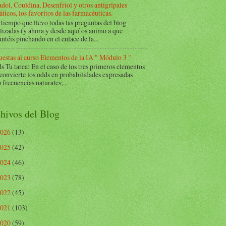
dol, Couldina, Desenfriol y otros antigripales
ticos, los favoritos de las farmacéuticas.
tiempo que llevo todas las preguntas del blog
lizadas (y ahora y desde aquí os animo a que
ntéis pinchando en el enlace de la...
estas al curso Elementos de la IA " Módulo 3 "
Tu tarea: En el caso de los tres primeros elementos
 convierte los odds en probabilidades expresadas
frecuencias naturales;...
hivos del Blog
2026
(13)
2025
(42)
2024
(46)
2023
(78)
2022
(45)
2021
(103)
2020
(59)