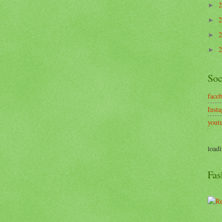
►
►
►
►
Soc
face
Inst
yout
loadi
Fas