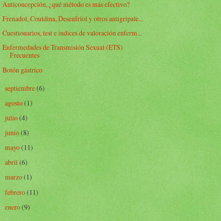
Anticoncepción, ¿qué método es más efectivo?
Frenadol, Couldina, Desenfriol y otros antigripale...
Cuestionarios, test e índices de valoración enferm...
Enfermedades de Transmisión Sexual (ETS)
Frecuentes
Botón gástrico
septiembre
(6)
►
agosto
(1)
►
julio
(4)
►
junio
(8)
►
mayo
(11)
►
abril
(6)
►
marzo
(1)
►
febrero
(11)
►
enero
(9)
►