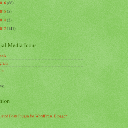
2016
(66)
2015
(5)
2014
(2)
2012
(141)
ial Media Icons
book
agram
ube
ng...
hion