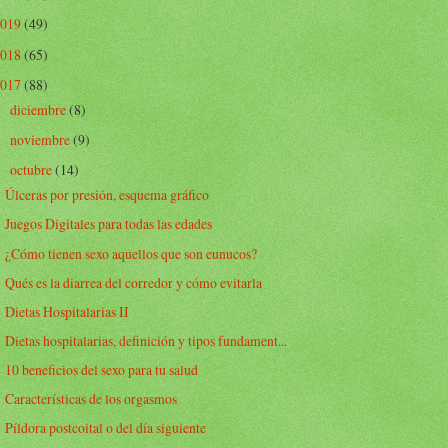
2019
(49)
2018
(65)
2017
(88)
diciembre
(8)
►
noviembre
(9)
►
octubre
(14)
▼
Úlceras por presión, esquema gráfico
Juegos Digitales para todas las edades
¿Cómo tienen sexo aquellos que son eunucos?
Qués es la diarrea del corredor y cómo evitarla
Dietas Hospitalarias II
Dietas hospitalarias, definición y tipos fundament...
10 beneficios del sexo para tu salud
Características de los orgasmos
Píldora postcoital o del día siguiente