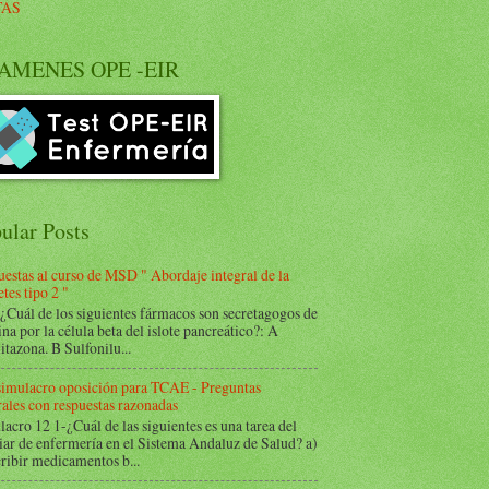
TAS
AMENES OPE -EIR
ular Posts
estas al curso de MSD " Abordaje integral de la
tes tipo 2 "
Cuál de los siguientes fármacos son secretagogos de
ina por la célula beta del islote pancreático?: A
itazona. B Sulfonilu...
 simulacro oposición para TCAE - Preguntas
ales con respuestas razonadas
acro 12 1-¿Cuál de las siguientes es una tarea del
iar de enfermería en el Sistema Andaluz de Salud? a)
ribir medicamentos b...