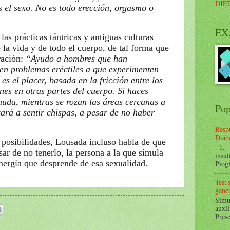
DIE
s el sexo. No es todo erección, orgasmo o
EX
as prácticas tántricas y antiguas culturas
 la vida y de todo el cuerpo, de tal forma que
ración:
“Ayudo a hombres que han
nen problemas eréctiles a que experimenten
s el placer, basada en la fricción entre los
nes en otras partes del cuerpo. Si haces
nuda, mientras se rozan las áreas cercanas a
Pop
ará a sentir chispas, a pesar de no haber
Respu
Diabe
posibilidades, Lousada incluso habla de que
1. ¿
sar de no tenerlo, la persona a la que simula
insul
 energía que desprende de esa sexualidad.
Piogl
Test
gener
Simul
auxil
Presc