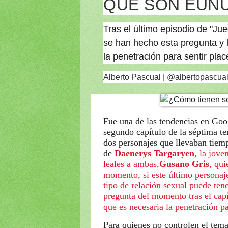
QUE SON EUN
Tras el último episodio de "J
se han hecho esta pregunta y 
la penetración para sentir plac
Alberto Pascual | @albertopascual
Fue una de las tendencias en Goo
segundo capítulo de la séptima t
dos personajes que llevaban tiem
de
Daenerys Targaryen
, la jove
leales a ambas,
Gusano Gris
, qui
momento, si este último personaj
tipo de relación sexual puede ten
pregunta del momento tras el capí
que es necesaria la penetración p
Para quienes no controlen el tema