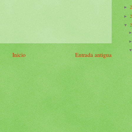
►
►
▼
Inicio
Entrada antigua