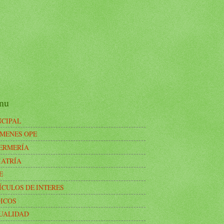
nu
NCIPAL
MENES OPE
ERMERÍA
IATRÍA
E
ÍCULOS DE INTERES
ICOS
UALIDAD