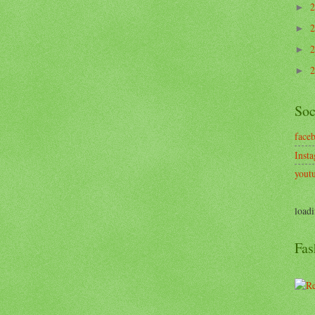
►
►
►
►
Soc
face
Inst
yout
loadi
Fas