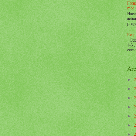
Frena
mediá
Hace 
actua
pregu
Respu
Odds 
1-3 ,
como 
Arc
►
►
►
►
►
►
►