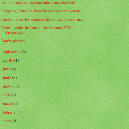
Anticoncepción, ¿qué método es más efectivo?
Frenadol, Couldina, Desenfriol y otros antigripale...
Cuestionarios, test e índices de valoración enferm...
Enfermedades de Transmisión Sexual (ETS)
Frecuentes
Botón gástrico
septiembre
(6)
►
agosto
(1)
►
julio
(4)
►
junio
(8)
►
mayo
(11)
►
abril
(6)
►
marzo
(1)
►
febrero
(11)
►
enero
(9)
►