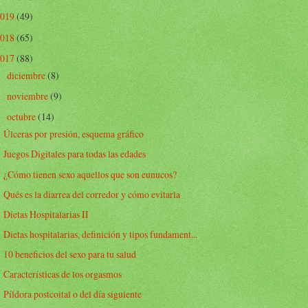
2019
(49)
2018
(65)
2017
(88)
diciembre
(8)
►
noviembre
(9)
►
octubre
(14)
▼
Úlceras por presión, esquema gráfico
Juegos Digitales para todas las edades
¿Cómo tienen sexo aquellos que son eunucos?
Qués es la diarrea del corredor y cómo evitarla
Dietas Hospitalarias II
Dietas hospitalarias, definición y tipos fundament...
10 beneficios del sexo para tu salud
Características de los orgasmos
Píldora postcoital o del día siguiente