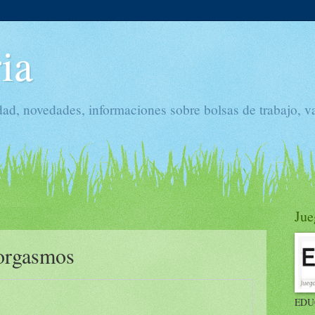
ia
dad, novedades, informaciones sobre bolsas de trabajo, v
Jue
 orgasmos
EDU