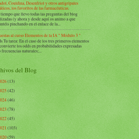
dol, Couldina, Desenfriol y otros antigripales
ticos, los favoritos de las farmacéuticas.
tiempo que llevo todas las preguntas del blog
lizadas (y ahora y desde aquí os animo a que
ntéis pinchando en el enlace de la...
estas al curso Elementos de la IA " Módulo 3 "
Tu tarea: En el caso de los tres primeros elementos
 convierte los odds en probabilidades expresadas
frecuencias naturales;...
hivos del Blog
2026
(13)
2025
(42)
2024
(46)
2023
(78)
2022
(45)
2021
(103)
2020
(59)