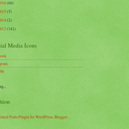
2016
(66)
2015
(5)
2014
(2)
2012
(141)
ial Media Icons
book
agram
ube
ng...
hion