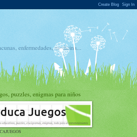
acunas, enfermedades, medicina...
gos, puzzles, enigmas para niños
CAJUEGOS