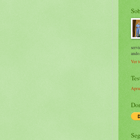
Sob
servi
ando
Ver t
Tes
Apru
Don
Seg