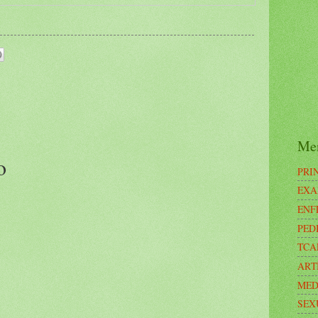
Me
o
PRI
EXA
ENF
PED
TCA
ART
MED
SEX