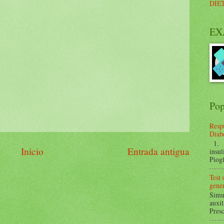
DIE
EX
Pop
Respu
Diabe
1. ¿
Inicio
Entrada antigua
insul
Piogl
Test
gener
Simul
auxil
Presc