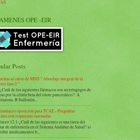
TAS
AMENES OPE -EIR
ular Posts
estas al curso de MSD " Abordaje integral de la
tes tipo 2 "
Cuál de los siguientes fármacos son secretagogos de
ina por la célula beta del islote pancreático?: A
itazona. B Sulfonilu...
 simulacro oposición para TCAE - Preguntas
ales con respuestas razonadas
acro 12 1-¿Cuál de las siguientes es una tarea del
iar de enfermería en el Sistema Andaluz de Salud? a)
ribir medicamentos b...