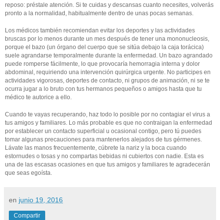
reposo: préstale atención. Si te cuidas y descansas cuanto necesites, volverás
pronto a la normalidad, habitualmente dentro de unas pocas semanas.
Los médicos también recomiendan evitar los deportes y las actividades
bruscas por lo menos durante un mes después de tener una mononucleosis,
porque el bazo (un órgano del cuerpo que se sitúa debajo la caja torácica)
suele agrandarse temporalmente durante la enfermedad. Un bazo agrandado
puede romperse fácilmente, lo que provocaría hemorragia interna y dolor
abdominal, requiriendo una intervención quirúrgica urgente. No participes en
actividades vigorosas, deportes de contacto, ni grupos de animación, ni se te
ocurra jugar a lo bruto con tus hermanos pequeños o amigos hasta que tu
médico te autorice a ello.
Cuando te vayas recuperando, haz todo lo posible por no contagiar el virus a
tus amigos y familiares. Lo más probable es que no contraigan la enfermedad
por establecer un contacto superficial u ocasional contigo, pero tú puedes
tomar algunas precauciones para mantenerlos alejados de tus gérmenes.
Lávate las manos frecuentemente, cúbrete la nariz y la boca cuando
estornudes o tosas y no compartas bebidas ni cubiertos con nadie. Esta es
una de las escasas ocasiones en que tus amigos y familiares te agradecerán
que seas egoísta.
en
junio 19, 2016
Compartir