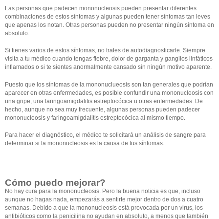
Las personas que padecen mononucleosis pueden presentar diferentes
combinaciones de estos síntomas y algunas pueden tener síntomas tan leves
que apenas los notan. Otras personas pueden no presentar ningún síntoma en
absoluto.
Si tienes varios de estos síntomas, no trates de autodiagnosticarte. Siempre
visita a tu médico cuando tengas fiebre, dolor de garganta y ganglios linfáticos
inflamados o si te sientes anormalmente cansado sin ningún motivo aparente.
Puesto que los síntomas de la mononuclueosis son tan generales que podrían
aparecer en otras enfermedades, es posible confundir una mononucleosis con
una gripe, una faringoamigdalitis estreptocócica u otras enfermedades. De
hecho, aunque no sea muy frecuente, algunas personas pueden padecer
mononucleosis y faringoamigdalitis estreptocócica al mismo tiempo.
Para hacer el diagnóstico, el médico te solicitará un análisis de sangre para
determinar si la mononucleosis es la causa de tus síntomas.
Cómo puedo mejorar?
No hay cura para la mononucleosis. Pero la buena noticia es que, incluso
aunque no hagas nada, empezarás a sentirte mejor dentro de dos a cuatro
semanas. Debido a que la mononucleosis está provocada por un virus, los
antibióticos como la penicilina no ayudan en absoluto, a menos que también