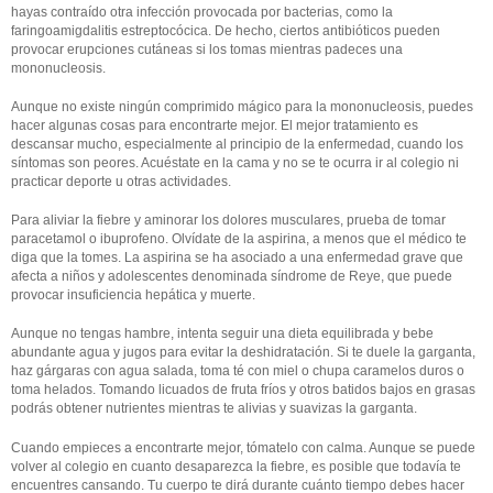
hayas contraído otra infección provocada por bacterias, como la
faringoamigdalitis estreptocócica. De hecho, ciertos antibióticos pueden
provocar erupciones cutáneas si los tomas mientras padeces una
mononucleosis.
Aunque no existe ningún comprimido mágico para la mononucleosis, puedes
hacer algunas cosas para encontrarte mejor. El mejor tratamiento es
descansar mucho, especialmente al principio de la enfermedad, cuando los
síntomas son peores. Acuéstate en la cama y no se te ocurra ir al colegio ni
practicar deporte u otras actividades.
Para aliviar la fiebre y aminorar los dolores musculares, prueba de tomar
paracetamol o ibuprofeno. Olvídate de la aspirina, a menos que el médico te
diga que la tomes. La aspirina se ha asociado a una enfermedad grave que
afecta a niños y adolescentes denominada síndrome de Reye, que puede
provocar insuficiencia hepática y muerte.
Aunque no tengas hambre, intenta seguir una dieta equilibrada y bebe
abundante agua y jugos para evitar la deshidratación. Si te duele la garganta,
haz gárgaras con agua salada, toma té con miel o chupa caramelos duros o
toma helados. Tomando licuados de fruta fríos y otros batidos bajos en grasas
podrás obtener nutrientes mientras te alivias y suavizas la garganta.
Cuando empieces a encontrarte mejor, tómatelo con calma. Aunque se puede
volver al colegio en cuanto desaparezca la fiebre, es posible que todavía te
encuentres cansando. Tu cuerpo te dirá durante cuánto tiempo debes hacer