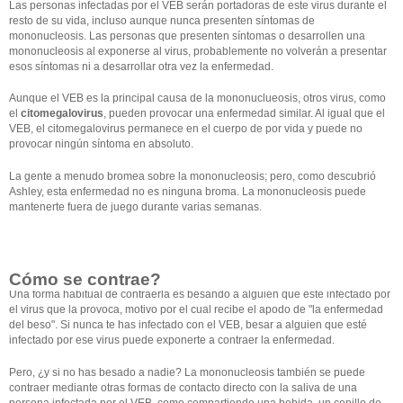
Las personas infectadas por el VEB serán portadoras de este virus durante el
resto de su vida, incluso aunque nunca presenten síntomas de
mononucleosis. Las personas que presenten síntomas o desarrollen una
mononucleosis al exponerse al virus, probablemente no volverán a presentar
esos síntomas ni a desarrollar otra vez la enfermedad.
Aunque el VEB es la principal causa de la mononuclueosis, otros virus, como
el
citomegalovirus
, pueden provocar una enfermedad similar. Al igual que el
VEB, el citomegalovirus permanece en el cuerpo de por vida y puede no
provocar ningún síntoma en absoluto.
La gente a menudo bromea sobre la mononucleosis; pero, como descubrió
Ashley, esta enfermedad no es ninguna broma. La mononucleosis puede
mantenerte fuera de juego durante varias semanas.
Cómo se contrae?
Una forma habitual de contraerla es besando a alguien que esté infectado por
el virus que la provoca, motivo por el cual recibe el apodo de "la enfermedad
del beso". Si nunca te has infectado con el VEB, besar a alguien que esté
infectado por ese virus puede exponerte a contraer la enfermedad.
Pero, ¿y si no has besado a nadie? La mononucleosis también se puede
contraer mediante otras formas de contacto directo con la saliva de una
persona infectada por el VEB, como compartiendo una bebida, un cepillo de