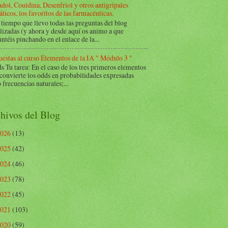
dol, Couldina, Desenfriol y otros antigripales
ticos, los favoritos de las farmacéuticas.
tiempo que llevo todas las preguntas del blog
lizadas (y ahora y desde aquí os animo a que
ntéis pinchando en el enlace de la...
estas al curso Elementos de la IA " Módulo 3 "
Tu tarea: En el caso de los tres primeros elementos
 convierte los odds en probabilidades expresadas
frecuencias naturales;...
hivos del Blog
2026
(13)
2025
(42)
2024
(46)
2023
(78)
2022
(45)
2021
(103)
2020
(59)