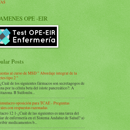
TAS
AMENES OPE -EIR
ular Posts
estas al curso de MSD " Abordaje integral de la
tes tipo 2 "
Cuál de los siguientes fármacos son secretagogos de
ina por la célula beta del islote pancreático?: A
itazona. B Sulfonilu...
 simulacro oposición para TCAE - Preguntas
ales con respuestas razonadas
acro 12 1-¿Cuál de las siguientes es una tarea del
iar de enfermería en el Sistema Andaluz de Salud? a)
ribir medicamentos b...