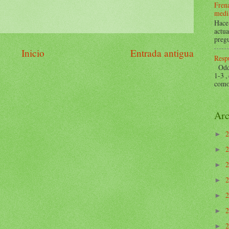
Frena
mediá
Hace 
actua
pregu
Inicio
Entrada antigua
Respu
Odds 
1-3 ,
como 
Arc
►
►
►
►
►
►
►