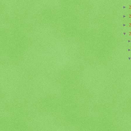
►
►
►
▼