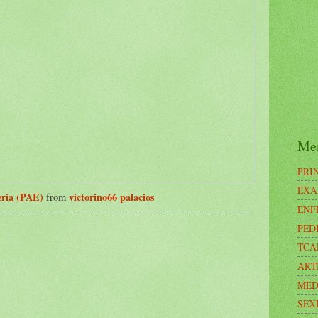
Me
PRI
EXA
eria (PAE)
victorino66 palacios
from
ENF
PED
TCA
ART
MED
SEX