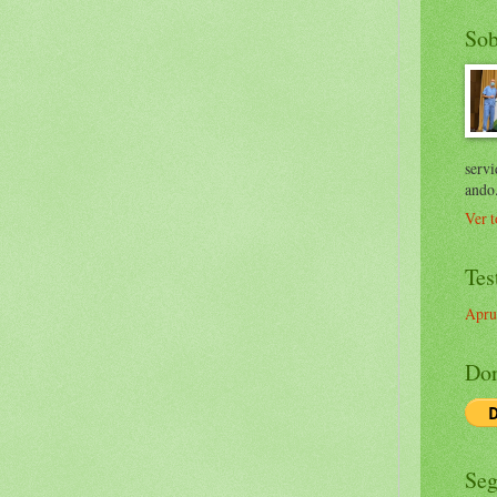
Sob
servi
ando
Ver t
Tes
Apru
Don
Seg