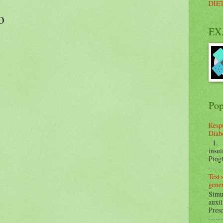
DIE
o
EX
Pop
Respu
Diabe
1. ¿
insul
Piogl
Test
gener
Simul
auxil
Presc