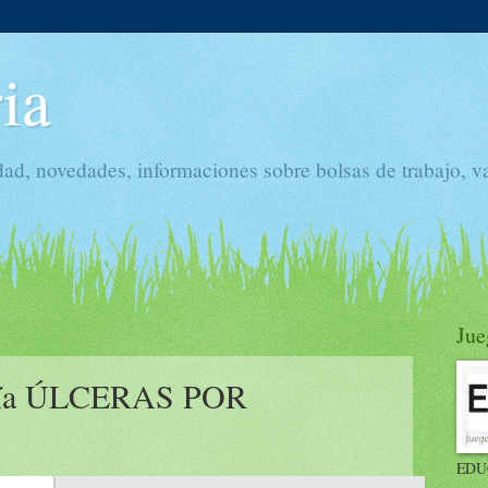
ia
dad, novedades, informaciones sobre bolsas de trabajo, v
Jue
ería ÚLCERAS POR
EDU