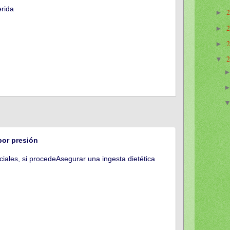
rida
►
►
►
▼
por presión
iales, si procedeAsegurar una ingesta dietética