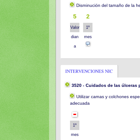
Disminución del tamaño de la he
5
2
Valor
1º
dian
mes
a
INTERVENCIONES NIC
3520 - Cuidados de las úlceras 
Utilizar camas y colchones espec
adecuada
1º
mes