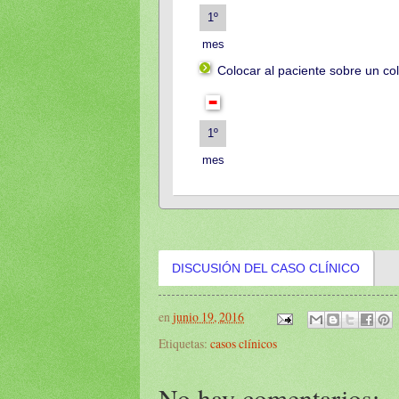
1º
mes
Colocar al paciente sobre un co
1º
mes
DISCUSIÓN DEL CASO CLÍNICO
en
junio 19, 2016
Etiquetas:
casos clínicos
No hay comentarios: