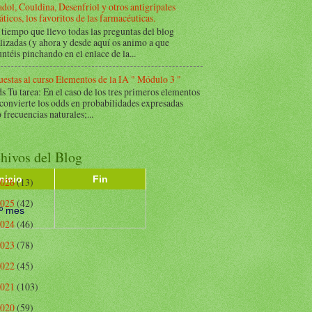
dol, Couldina, Desenfriol y otros antigripales
ticos, los favoritos de las farmacéuticas.
tiempo que llevo todas las preguntas del blog
lizadas (y ahora y desde aquí os animo a que
ntéis pinchando en el enlace de la...
estas al curso Elementos de la IA " Módulo 3 "
Tu tarea: En el caso de los tres primeros elementos
 convierte los odds en probabilidades expresadas
frecuencias naturales;...
hivos del Blog
Inicio
Fin
2026
(13)
2025
(42)
º mes
2024
(46)
2023
(78)
2022
(45)
2021
(103)
2020
(59)