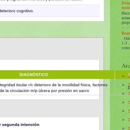
Frena
mediá
eterioro cognitivo.
Hace 
actua
pregu
Respu
Odds 
1-3 ,
como 
Arc
DIAGNÓSTICO
►
egridad tisular r/c deterioro de la movilidad física, factores
►
1
de la circulación m/p úlcera por presión en sacro
►
►
►
►
or segunda intención
►