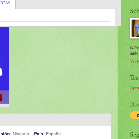
NICAS
Sob
servi
ando
Ver t
Tes
Apru
Don
Seg
esión:
Ninguna
País:
España