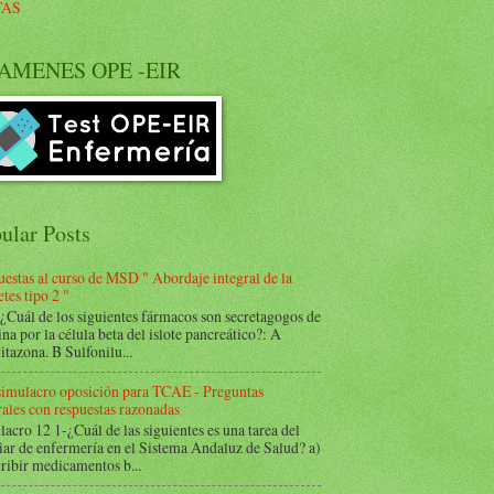
TAS
AMENES OPE -EIR
ular Posts
estas al curso de MSD " Abordaje integral de la
tes tipo 2 "
Cuál de los siguientes fármacos son secretagogos de
ina por la célula beta del islote pancreático?: A
itazona. B Sulfonilu...
 simulacro oposición para TCAE - Preguntas
ales con respuestas razonadas
acro 12 1-¿Cuál de las siguientes es una tarea del
iar de enfermería en el Sistema Andaluz de Salud? a)
ribir medicamentos b...