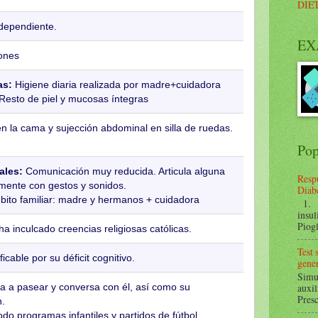
DIE
dependiente.
EX
iones
as:
Higiene diaria realizada por madre+cuidadora
 Resto de piel y mucosas íntegras
 en la cama y sujección abdominal en silla de ruedas.
Pop
ales:
Comunicación muy reducida. Articula alguna
Respu
lmente con gestos y sonidos.
Diabe
bito familiar: madre y hermanos + cuidadora
1. ¿
insul
Piogl
a inculcado creencias religiosas católicas.
Test
ficable por su déficit cognitivo.
gener
Simul
a a pasear y conversa con él, así como su
auxil
Presc
n.
todo programas infantiles y partidos de fútbol.