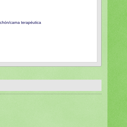
lchón/cama terapéutica