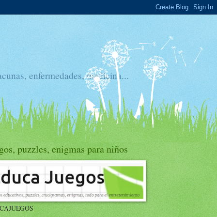
acunas, enfermedades, medicina...
gos, puzzles, enigmas para niños
CAJUEGOS