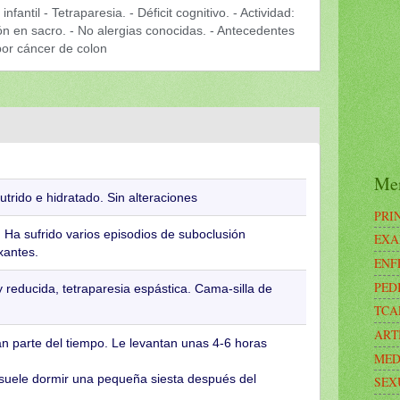
infantil - Tetraparesia. - Déficit cognitivo. - Actividad:
ón en sacro. - No alergias conocidas. - Antecedentes
por cáncer de colon
Me
utrido e hidratado. Sin alteraciones
PRI
 Ha sufrido varios episodios de suboclusión
EXA
axantes.
ENF
PED
reducida, tetraparesia espástica. Cama-silla de
TCA
ART
 parte del tiempo. Le levantan unas 4-6 horas
MED
suele dormir una pequeña siesta después del
SEX