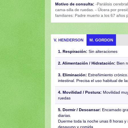
Motivo de consulta:
-Parálisis cerebral 
cama-silla de ruedas. - Úlcera por presi
familiares: Padre muerto a los 67 años 
V. HENDERSON
M. GORDON
1. Respiración:
Sin alteraciones
2. Alimentación / Hidratación:
Bien n
3. Eliminación:
Estreñimiento crónico.
intestinal. Precisa el uso habitual de l
4. Movilidad / Postura:
Movilidad muy 
ruedas
5. Dormir / Descansar:
Encamado gran
diarias.
Duerme toda la noche unas 8 horas y 
desayuno y comida.