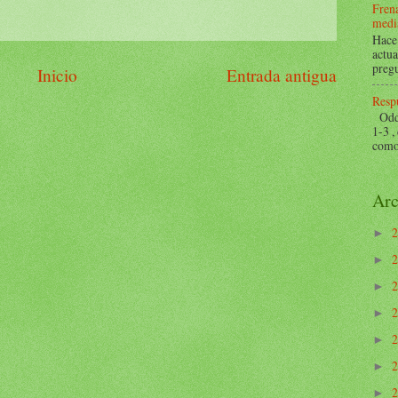
Frena
mediá
Hace 
actua
pregu
Inicio
Entrada antigua
Respu
Odds 
1-3 ,
como 
Arc
►
►
►
►
►
►
►