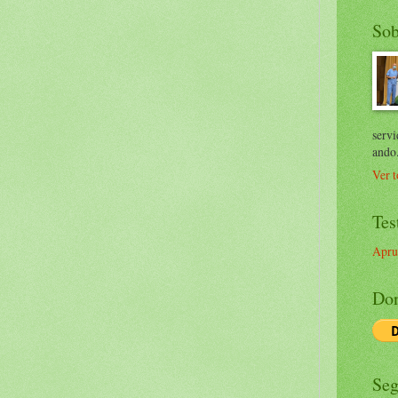
Sob
servi
ando
Ver t
Tes
Apru
Don
Seg