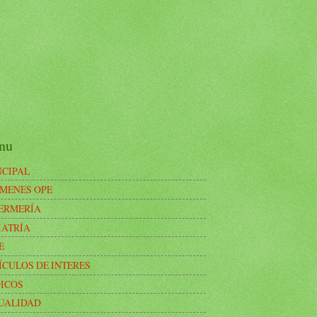
nu
NCIPAL
MENES OPE
ERMERÍA
IATRÍA
E
ÍCULOS DE INTERES
ICOS
UALIDAD