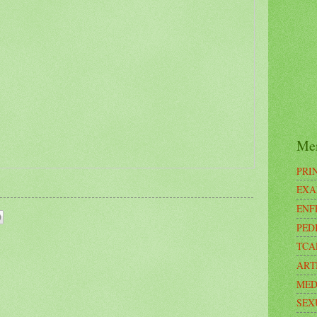
Me
PRI
EXA
ENF
PED
TCA
ART
MED
SEX