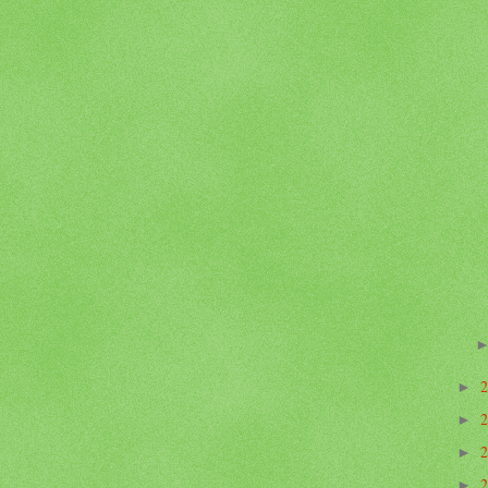
►
►
►
►