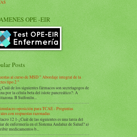
TAS
AMENES OPE -EIR
ular Posts
estas al curso de MSD " Abordaje integral de la
tes tipo 2 "
Cuál de los siguientes fármacos son secretagogos de
ina por la célula beta del islote pancreático?: A
itazona. B Sulfonilu...
 simulacro oposición para TCAE - Preguntas
ales con respuestas razonadas
acro 12 1-¿Cuál de las siguientes es una tarea del
iar de enfermería en el Sistema Andaluz de Salud? a)
ribir medicamentos b...