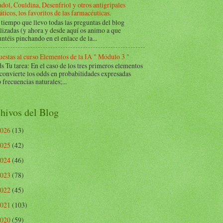
dol, Couldina, Desenfriol y otros antigripales
ticos, los favoritos de las farmacéuticas.
tiempo que llevo todas las preguntas del blog
lizadas (y ahora y desde aquí os animo a que
ntéis pinchando en el enlace de la...
estas al curso Elementos de la IA " Módulo 3 "
Tu tarea: En el caso de los tres primeros elementos
 convierte los odds en probabilidades expresadas
frecuencias naturales;...
hivos del Blog
2026
(13)
2025
(42)
2024
(46)
2023
(78)
2022
(45)
2021
(103)
2020
(59)