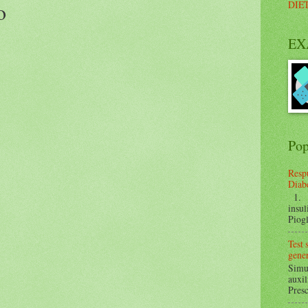
o
DIE
EX
Pop
Respu
Diabe
1. ¿
insul
Piogl
Test
gener
Simul
auxil
Presc