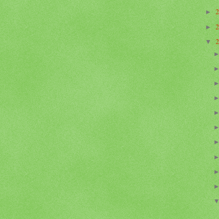
►
►
▼