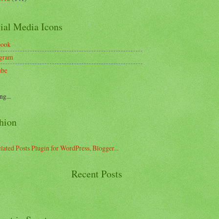
ial Media Icons
book
agram
ube
ng...
hion
Recent Posts