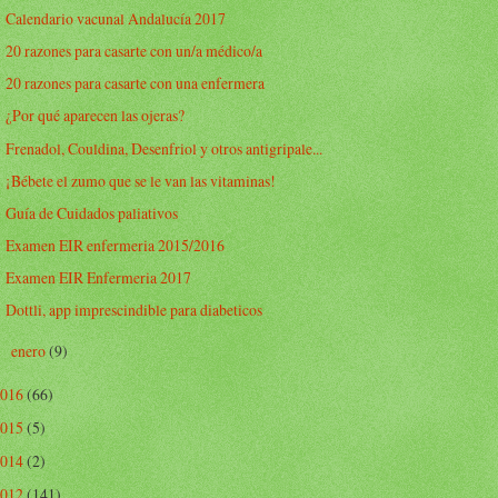
Calendario vacunal Andalucía 2017
20 razones para casarte con un/a médico/a
20 razones para casarte con una enfermera
¿Por qué aparecen las ojeras?
Frenadol, Couldina, Desenfriol y otros antigripale...
¡Bébete el zumo que se le van las vitaminas!
Guía de Cuidados paliativos
Examen EIR enfermeria 2015/2016
Examen EIR Enfermeria 2017
Dottli, app imprescindible para diabeticos
enero
(9)
►
2016
(66)
2015
(5)
2014
(2)
2012
(141)