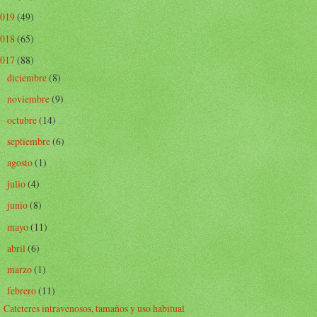
2019
(49)
2018
(65)
2017
(88)
diciembre
(8)
►
noviembre
(9)
►
octubre
(14)
►
septiembre
(6)
►
agosto
(1)
►
julio
(4)
►
junio
(8)
►
mayo
(11)
►
abril
(6)
►
marzo
(1)
►
febrero
(11)
▼
Cateteres intravenosos, tamaños y uso habitual