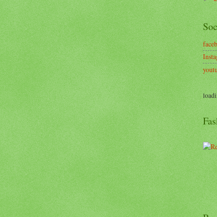
Soc
face
Inst
yout
loadi
Fas