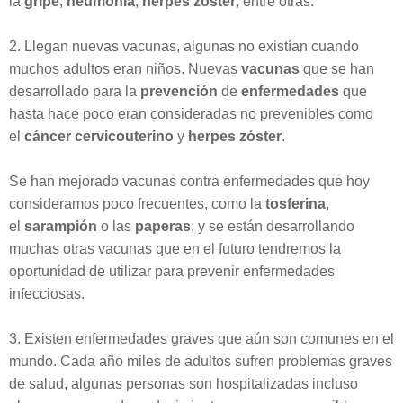
la
gripe
,
neumonía
,
herpes zóster
, entre otras.
2. Llegan nuevas vacunas, algunas no existían cuando
muchos adultos eran niños. Nuevas
vacunas
que se han
desarrollado para la
prevención
de
enfermedades
que
hasta hace poco eran consideradas no prevenibles como
el
cáncer cervicouterino
y
herpes zóster
.
Se han mejorado vacunas contra enfermedades que hoy
consideramos poco frecuentes, como la
tosferina
,
el
sarampión
o las
paperas
; y se están desarrollando
muchas otras vacunas que en el futuro tendremos la
oportunidad de utilizar para prevenir enfermedades
infecciosas.
3. Existen enfermedades graves que aún son comunes en el
mundo. Cada año miles de adultos sufren problemas graves
de salud, algunas personas son hospitalizadas incluso