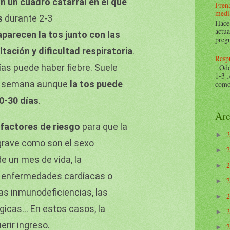
 un cuadro catarral en el que
Frena
mediá
s
durante 2-3
Hace 
actua
parecen la tos junto con las
pregu
ltación y dificultad respiratoria
.
Respu
ías puede haber fiebre. Suele
Odds 
1-3 ,
na semana aunque
la tos puede
como 
20-30 días
.
Arc
e
factores de riesgo
para que la
►
grave como son el sexo
►
e un mes de vida, la
►
r enfermedades cardíacas o
►
as inmunodeficiencias, las
►
icas… En estos casos, la
►
erir ingreso.
►