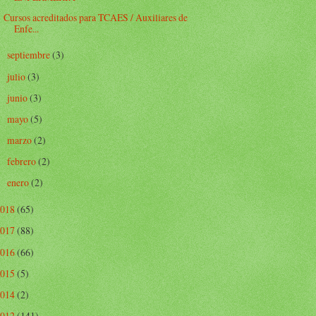
Cursos acreditados para TCAES / Auxiliares de
Enfe...
septiembre
(3)
►
julio
(3)
►
junio
(3)
►
mayo
(5)
►
marzo
(2)
►
febrero
(2)
►
enero
(2)
►
2018
(65)
2017
(88)
2016
(66)
2015
(5)
2014
(2)
2012
(141)