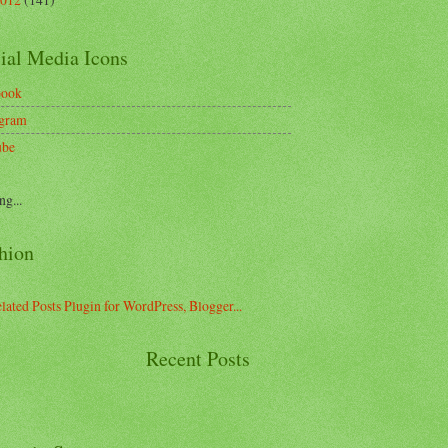
ial Media Icons
book
agram
ube
ng...
hion
Recent Posts