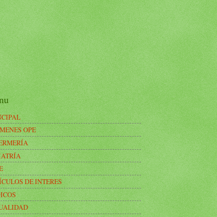
nu
NCIPAL
MENES OPE
ERMERÍA
IATRÍA
E
ÍCULOS DE INTERES
ICOS
UALIDAD