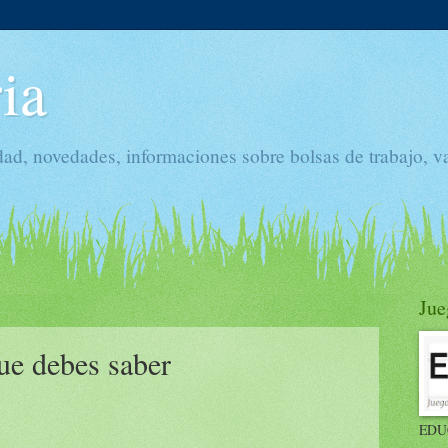
ia
dad, novedades, informaciones sobre bolsas de trabajo, v
Jue
ue debes saber
EDU