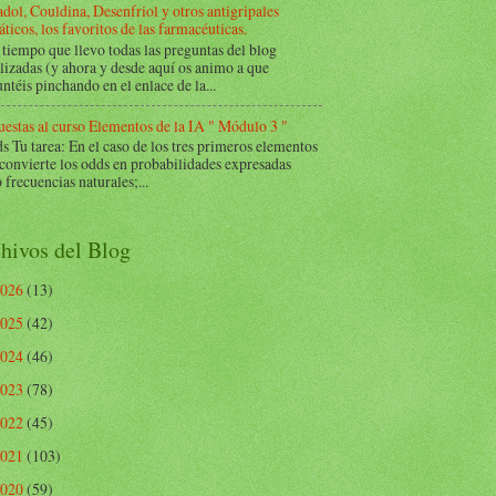
dol, Couldina, Desenfriol y otros antigripales
ticos, los favoritos de las farmacéuticas.
tiempo que llevo todas las preguntas del blog
lizadas (y ahora y desde aquí os animo a que
ntéis pinchando en el enlace de la...
estas al curso Elementos de la IA " Módulo 3 "
Tu tarea: En el caso de los tres primeros elementos
 convierte los odds en probabilidades expresadas
frecuencias naturales;...
hivos del Blog
2026
(13)
2025
(42)
2024
(46)
2023
(78)
2022
(45)
2021
(103)
2020
(59)