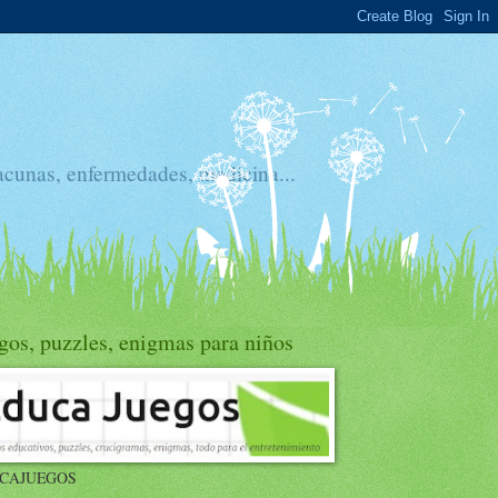
acunas, enfermedades, medicina...
gos, puzzles, enigmas para niños
CAJUEGOS