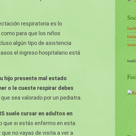
►
Soc
ectación respiratoria es lo
face
 como para que los niños
Inst
cluso algún tipo de asistencia
yout
casos el ingreso hospitalario está
loadi
Fas
tu hijo presente mal estado
mer o le cueste respirar debes
 que sea valorado por un pediatra.
RS suele cursar en adultos en
lo que si estás enfermo en esta
 que no vayas de visita a ver a