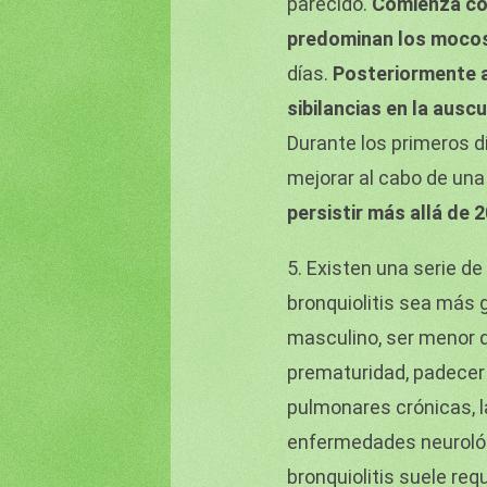
parecido.
Comienza con
predominan los moco
días.
Posteriormente a
sibilancias en la auscu
Durante los primeros d
mejorar al cabo de u
persistir más allá de 
5. Existen una serie d
bronquiolitis sea más 
masculino, ser menor d
prematuridad, padece
pulmonares crónicas, l
enfermedades neurológ
bronquiolitis suele requ