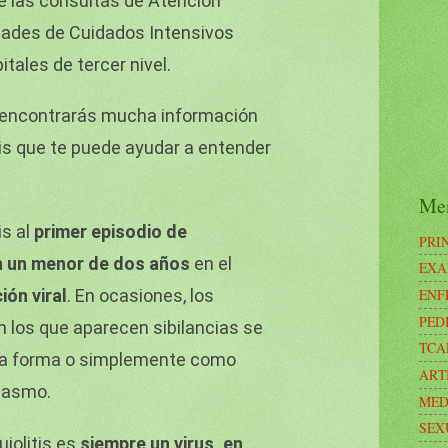
 las consultas de Atención
idades de Cuidados Intensivos
itales de tercer nivel.
encontrarás mucha información
itis que te puede ayudar a entender
Me
is al
primer episodio de
PRI
en un menor de dos años
en el
EXA
ENF
ión viral
. En ocasiones, los
PED
n los que aparecen sibilancias se
TCA
a forma o simplemente como
ART
pasmo.
MED
SEX
uiolitis es
siempre un virus, en