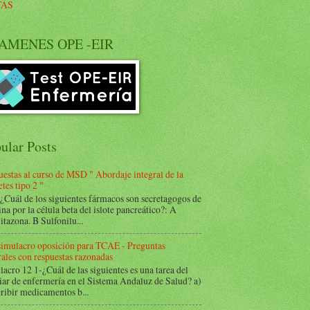
TAS
AMENES OPE -EIR
ular Posts
estas al curso de MSD " Abordaje integral de la
tes tipo 2 "
Cuál de los siguientes fármacos son secretagogos de
ina por la célula beta del islote pancreático?: A
itazona. B Sulfonilu...
 simulacro oposición para TCAE - Preguntas
ales con respuestas razonadas
acro 12 1-¿Cuál de las siguientes es una tarea del
iar de enfermería en el Sistema Andaluz de Salud? a)
ribir medicamentos b...