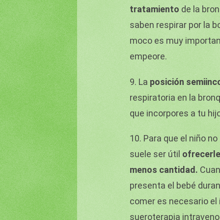
tratamiento
de la bron
saben respirar por la b
moco es muy important
empeore.
9. La
posición semiin
respiratoria en la bron
que incorpores a tu hi
10. Para que el niño n
suele ser útil
ofrecerl
menos cantidad.
Cuand
presenta el bebé durant
comer es necesario el 
sueroterapia intraveno