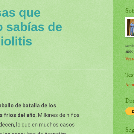
sas que
Sob
o sabías de
olitis
servi
ando
Ver t
Tes
Apru
Don
aballo de batalla de los
s fríos del año
. Millones de niños
adecen, lo que en muchos casos
Seg