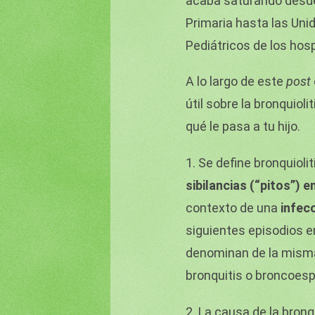
acaba saturando desde
Primaria hasta las Un
Pediátricos de los hosp
A lo largo de este
post
útil sobre la bronquiol
qué le pasa a tu hijo.
1. Se define bronquiolit
sibilancias (“pitos”) 
contexto de una
infecc
siguientes episodios e
denominan de la mism
bronquitis o broncoes
2. La causa de la bronq