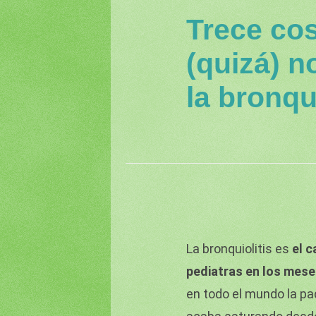
Trece co
(quizá) n
la bronqui
La bronquiolitis es
el
c
pediatras en los mese
en todo el mundo la p