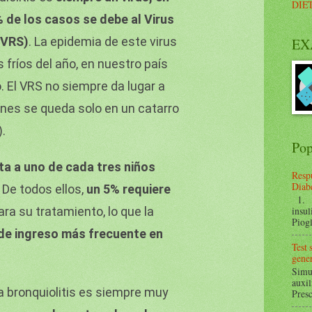
DIE
 de los casos se debe al Virus
 (VRS)
. La epidemia de este virus
EX
 fríos del año, en nuestro país
. El VRS no siempre da lugar a
iones se queda solo en un catarro
).
Pop
ta a uno de cada tres niños
Respu
Diabe
. De todos ellos,
un 5% requiere
1. ¿
ra su tratamiento, lo que la
insul
Piogl
de ingreso más frecuente en
Test
gener
Simul
auxil
 la bronquiolitis es siempre muy
Presc