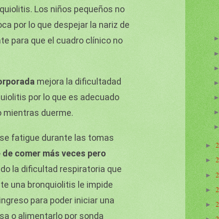
quiolitis. Los niños pequeños no
oca por lo que despejar la nariz de
e para que el cuadro clínico no
corporada
mejora la dificultadad
quiolitis por lo que es adecuado
jo mientras duerme.
o se fatigue durante las tomas
►
e de comer más veces pero
►
o la dificultad respiratoria que
►
e una bronquiolitis le impide
►
ingreso para poder iniciar una
►
sa o alimentarlo por sonda