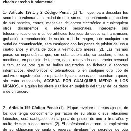
citado derecho fundamental:
1.-
Artículo 197.1 y 2 Código Penal:
(1) "El que, para descubrir los
secretos o vulnerar la intimidad de otro, sin su consentimiento se apodere
de sus papeles, cartas, mensajes de correo electrónico o cualesquiera
otros documentos o efectos personales, intercepte sus
telecomunicaciones o utilice artificios técnicos de escucha, transmisión,
grabación o reproducción del sonido o de la imagen, o de cualquier otra
señal de comunicación, será castigado con las penas de prisión de uno a
cuatro años y multa de doce a veinticuatro meses. (2). Las mismas
penas se impondrán al que, sin estar autorizado, se apodere, utilice o
modifique, en perjuicio de tercero, datos reservados de carácter personal
o familiar de otro que se hallen registrados en ficheros o soportes
informáticos, electrónicos o telemáticos, o en cualquier otro tipo de
archivo o registro público o privado. Iguales penas se impondrán a quien,
sin estar autorizado
, ACCEDA POR CUALQUIER MEDIO A LOS
MISMOS
, y a quien los altere o utilice en perjuicio del títular de los datos
o de un tercero.
2.-
Artículo 199 Código Penal:
(1).
El que revelare secretos ajenos, de
los que tenga conocimiento por razón de su oficio o sus relaciones
laborales, será castigado con la pena de prisión de uno a tres años y
multa de seis a doce meses. (2).
El profesional que, con incumplimiento
de su obligación de sigilo o reserva, divulgue los secretos de otra