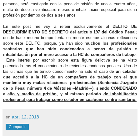
persona, será castigado con la pena de prisión de uno a cuatro años,
multa de doce a veinticuatro meses e inhabilitación especial para dicha
profesión por tiempo de dos a seis años
En este post me voy a referir exclusivamente al
DELITO DE
DESCUBRIMIENTO DE SECRETO del artículo 197 del Código Penal
;
desde hace mucho tiempo tenía en mente escribir algunas reflexiones
sobre este DELITO, porque, ya han sido m
uchos los profesionales
sanitarios que han sido condenados a penas de prisión e
inhabilitación por el mero acceso a la HC de compañeros de trabajo
.
Este interés por escribir sobre esta figura delictiva se ha visto
potenciado tras el conocimiento de recientes condenas penales. Una de
las últimas que he tenido conocimiento ha sido el caso d
e un celador
que accedió a la HC de un compañero de trabajo con el que
mantenía muy malas relaciones profesionales (Sentencia Juzgado
de lo Penal número 4 de Móstoles --Madrid---), siendo CONDENADO
a
año y medio de prisión,
y al mismo período
de inhabilitación
profesional para trabajar como celador en cualquier centro sanitario.
en
abril 12, 2018
Compartir