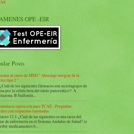
TAS
AMENES OPE -EIR
ular Posts
estas al curso de MSD " Abordaje integral de la
tes tipo 2 "
Cuál de los siguientes fármacos son secretagogos de
ina por la célula beta del islote pancreático?: A
itazona. B Sulfonilu...
 simulacro oposición para TCAE - Preguntas
ales con respuestas razonadas
acro 12 1-¿Cuál de las siguientes es una tarea del
iar de enfermería en el Sistema Andaluz de Salud? a)
ribir medicamentos b...