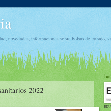
ia
dad, novedades, informaciones sobre bolsas de trabajo, v
Jue
sanitarios 2022
EDU