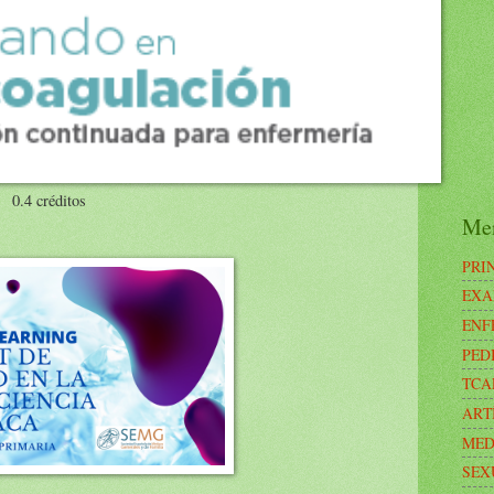
0.4 créditos
Me
PRI
EXA
ENF
PED
TCA
ART
MED
SEX