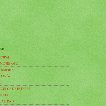
nu
NCIPAL
MENES OPE
ERMERÍA
IATRÍA
E
ÍCULOS DE INTERES
ICOS
UALIDAD