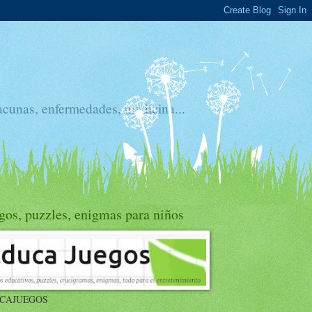
acunas, enfermedades, medicina...
gos, puzzles, enigmas para niños
CAJUEGOS