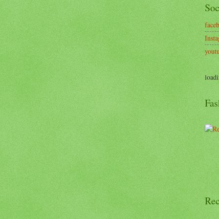
Soc
face
Inst
yout
loadi
Fas
Rec