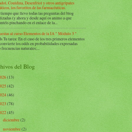
dol, Couldina, Desenfriol y otros antigripales
ticos, los favoritos de las farmacéuticas.
tiempo que llevo todas las preguntas del blog
lizadas (y ahora y desde aquí os animo a que
ntéis pinchando en el enlace de la...
estas al curso Elementos de la IA " Módulo 3 "
Tu tarea: En el caso de los tres primeros elementos
 convierte los odds en probabilidades expresadas
frecuencias naturales;...
hivos del Blog
2026
(13)
2025
(42)
2024
(46)
2023
(78)
2022
(45)
diciembre
(2)
►
noviembre
(2)
►