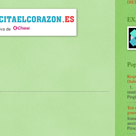
DIE
EX
Pop
Respu
Diabe
1. ¿
insul
Piogl
Test
gener
Simul
auxil
Presc