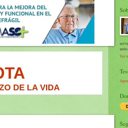
Sob
servi
ando
Ver t
OTA
Tes
Apru
ZO DE LA VIDA
Don
Seg