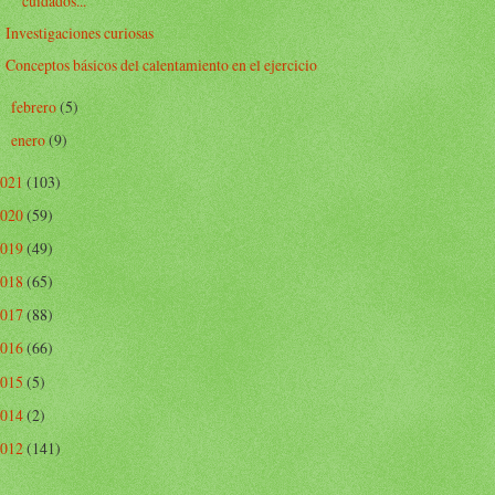
cuidados...
Investigaciones curiosas
Conceptos básicos del calentamiento en el ejercicio
febrero
(5)
►
enero
(9)
►
2021
(103)
2020
(59)
2019
(49)
2018
(65)
2017
(88)
2016
(66)
2015
(5)
2014
(2)
2012
(141)