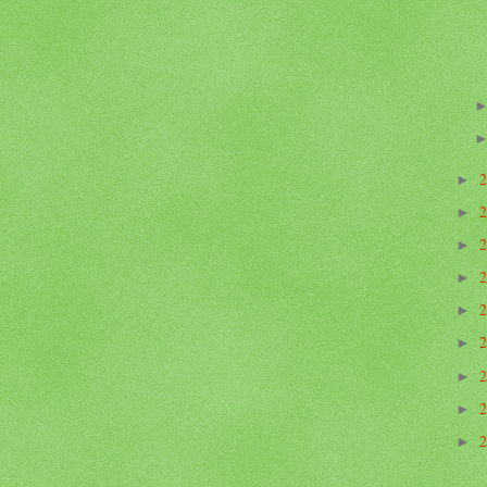
►
►
►
►
►
►
►
►
►