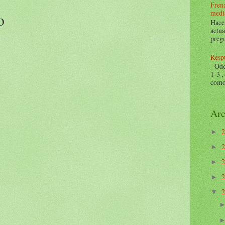
Frena
mediá
o
Hace 
actua
pregu
Respu
Odds 
1-3 ,
como 
Arc
►
►
►
►
▼