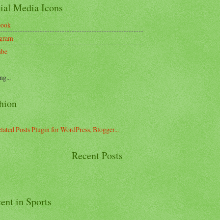
ial Media Icons
book
agram
ube
ng...
hion
Recent Posts
ent in Sports