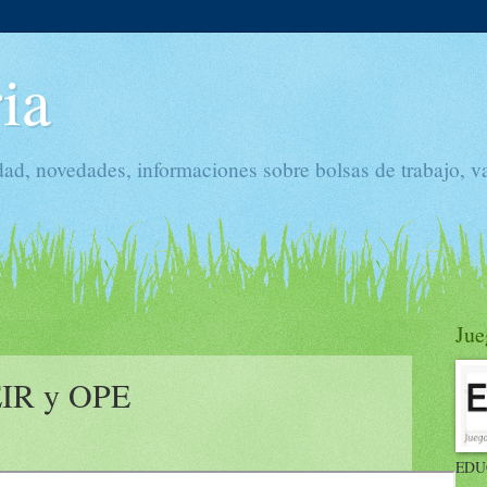
ia
dad, novedades, informaciones sobre bolsas de trabajo, v
Jue
 EIR y OPE
EDU