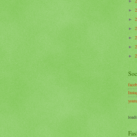
►
►
►
►
►
►
►
Soc
face
Inst
yout
loadi
Fas