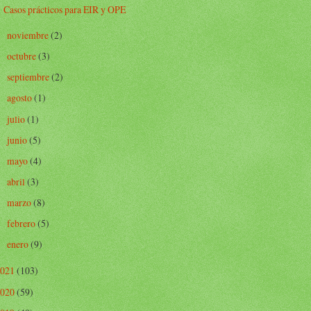
Casos prácticos para EIR y OPE
noviembre
(2)
►
octubre
(3)
►
septiembre
(2)
►
agosto
(1)
►
julio
(1)
►
junio
(5)
►
mayo
(4)
►
abril
(3)
►
marzo
(8)
►
febrero
(5)
►
enero
(9)
►
2021
(103)
2020
(59)