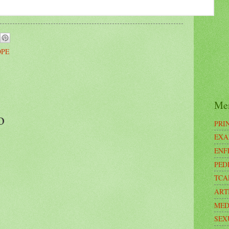
OPE
Me
o
PRI
EXA
ENF
PED
TCA
ART
MED
SEX