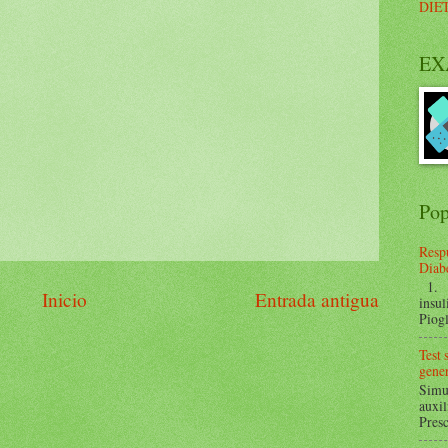
DIE
EX
Pop
Respu
Diabe
1. ¿
Inicio
Entrada antigua
insul
Piogl
Test
gener
Simul
auxil
Presc