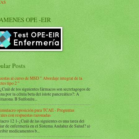
TAS
AMENES OPE -EIR
ular Posts
estas al curso de MSD " Abordaje integral de la
tes tipo 2 "
Cuál de los siguientes fármacos son secretagogos de
ina por la célula beta del islote pancreático?: A
itazona. B Sulfonilu...
 simulacro oposición para TCAE - Preguntas
ales con respuestas razonadas
acro 12 1-¿Cuál de las siguientes es una tarea del
iar de enfermería en el Sistema Andaluz de Salud? a)
ribir medicamentos b...