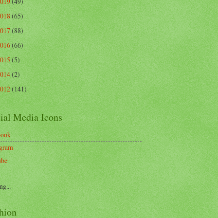
2019
(49)
2018
(65)
2017
(88)
2016
(66)
2015
(5)
2014
(2)
2012
(141)
ial Media Icons
book
agram
ube
ng...
hion