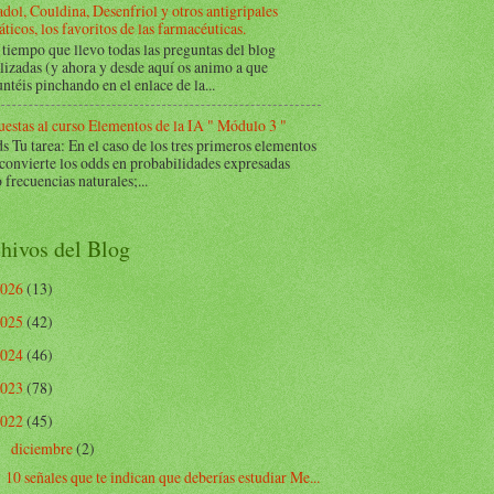
dol, Couldina, Desenfriol y otros antigripales
ticos, los favoritos de las farmacéuticas.
tiempo que llevo todas las preguntas del blog
lizadas (y ahora y desde aquí os animo a que
ntéis pinchando en el enlace de la...
estas al curso Elementos de la IA " Módulo 3 "
Tu tarea: En el caso de los tres primeros elementos
 convierte los odds en probabilidades expresadas
frecuencias naturales;...
hivos del Blog
2026
(13)
2025
(42)
2024
(46)
2023
(78)
2022
(45)
diciembre
(2)
▼
10 señales que te indican que deberías estudiar Me...