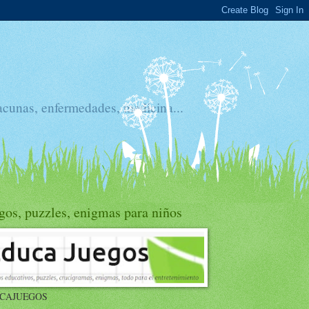
acunas, enfermedades, medicina...
gos, puzzles, enigmas para niños
CAJUEGOS