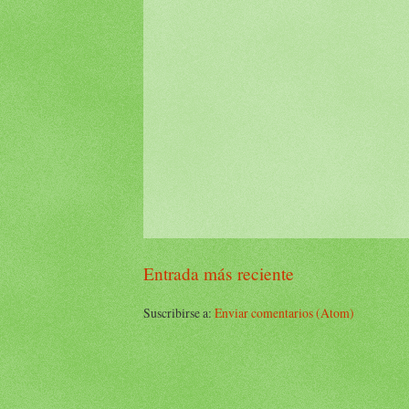
Entrada más reciente
Suscribirse a:
Enviar comentarios (Atom)