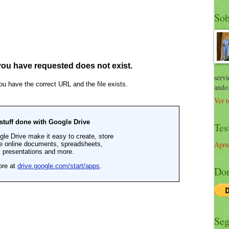
Sob
servi
ando
Ver t
Tes
Apru
Don
Seg