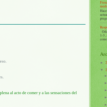
Frena
mediá
Hace 
actua
pregu
Respu
Odds 
1-3 ,
como 
Arc
eso.
►
▼
es.
 plena al acto de comer y a las sensaciones del