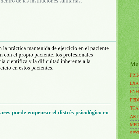
dentro de las instituciones sanitarias.
 la práctica mantenida de ejercicio en el paciente
n con el propio paciente, los profesionales
ia científica y la dificultad inherente a la
Me
icio en estos pacientes.
PRI
EXA
ENF
PED
TCA
iares puede empeorar el distrés psicológico en
ART
MED
SEX