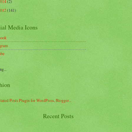
2014
(2)
2012
(141)
ial Media Icons
book
agram
ube
ng...
hion
Recent Posts