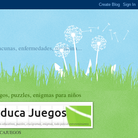
acunas, enfermedades, medicina...
gos, puzzles, enigmas para niños
CAJUEGOS