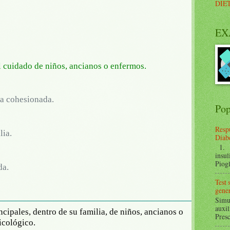
DIE
EX
l cuidado de niños, ancianos o enfermos.
a cohesionada.
Pop
Respu
lia.
Diabe
1. ¿
insul
Piogl
da.
Test
gener
Simul
auxil
cipales, dentro de su familia, de niños, ancianos o
Presc
icológico.