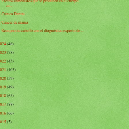
Efectos inmediatos que se producen en el cuerpo
cu...
Clínica Dental
Cáncer de mama
Recupera tu cabello con el diagnóstico experto de ...
2024
(46)
2023
(78)
2022
(45)
2021
(103)
2020
(59)
2019
(49)
2018
(65)
2017
(88)
2016
(66)
2015
(5)