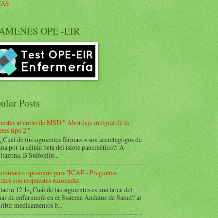
TAS
AMENES OPE -EIR
ular Posts
estas al curso de MSD " Abordaje integral de la
tes tipo 2 "
Cuál de los siguientes fármacos son secretagogos de
ina por la célula beta del islote pancreático?: A
itazona. B Sulfonilu...
 simulacro oposición para TCAE - Preguntas
ales con respuestas razonadas
acro 12 1-¿Cuál de las siguientes es una tarea del
iar de enfermería en el Sistema Andaluz de Salud? a)
ribir medicamentos b...