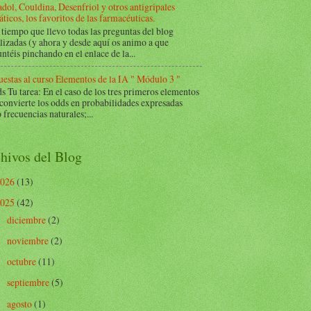
dol, Couldina, Desenfriol y otros antigripales
ticos, los favoritos de las farmacéuticas.
tiempo que llevo todas las preguntas del blog
lizadas (y ahora y desde aquí os animo a que
ntéis pinchando en el enlace de la...
estas al curso Elementos de la IA " Módulo 3 "
Tu tarea: En el caso de los tres primeros elementos
 convierte los odds en probabilidades expresadas
frecuencias naturales;...
hivos del Blog
2026
(13)
2025
(42)
diciembre
(2)
►
noviembre
(2)
►
octubre
(11)
►
septiembre
(5)
►
agosto
(1)
►