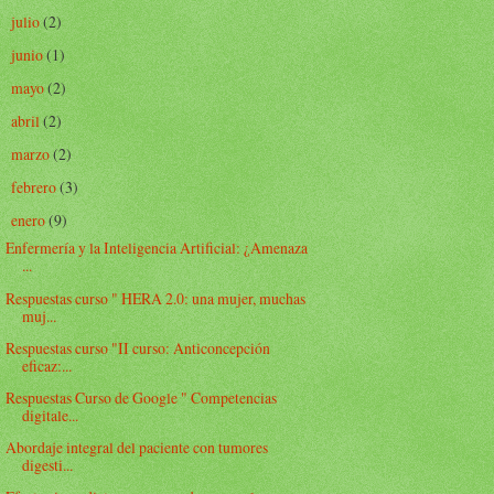
julio
(2)
►
junio
(1)
►
mayo
(2)
►
abril
(2)
►
marzo
(2)
►
febrero
(3)
►
enero
(9)
▼
Enfermería y la Inteligencia Artificial: ¿Amenaza
...
Respuestas curso " HERA 2.0: una mujer, muchas
muj...
Respuestas curso "II curso: Anticoncepción
eficaz:...
Respuestas Curso de Google " Competencias
digitale...
Abordaje integral del paciente con tumores
digesti...