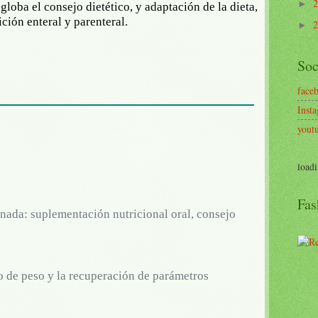
►
globa el consejo dietético, y adaptación de la dieta,
ción enteral y parenteral.
►
Soc
face
Inst
yout
loadi
Fas
nada: suplementación nutricional oral, consejo
 de peso y la recuperación de parámetros