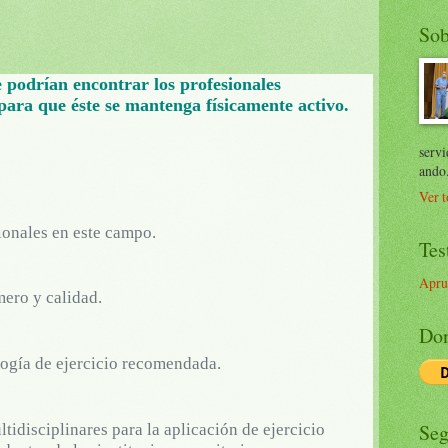
Sob
e podrían encontrar los profesionales
 para que éste se mantenga físicamente activo.
servi
ando
Ver t
ionales en este campo.
Tes
Apru
mero y calidad.
Don
ogía de ejercicio recomendada.
Seg
idisciplinares para la aplicación de ejercicio