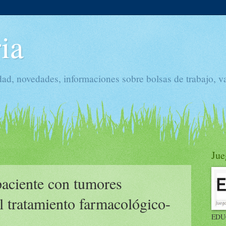
ia
dad, novedades, informaciones sobre bolsas de trabajo, v
Jue
paciente con tumores
el tratamiento farmacológico-
EDU