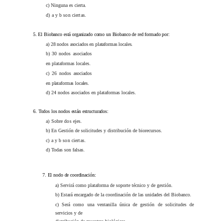
c) Ninguna es cierta.
d) a y b son ciertas.
5.
El Biobanco está organizado como un Biobanco de red formado por:
a)
28 nodos asociados en plataformas locales.
b) 30 nodos asociados
en plataformas locales.
c) 26 nodos asociados
en plataformas locales.
d) 24 nodos asociados en plataformas locales.
6.
Todos los nodos están estructurados:
a) Sobre dos ejes.
b) En Gestión de solicitudes y distribución de biorecursos.
c) a y b son ciertas.
d) Todas son falsas.
7.
El nodo de coordinación:
a) Servirá como plataforma de soporte técnico y de gestión.
b) Estará encargado de la coordinación de las unidades del Biobanco.
c) Será como una ventanilla única de gestión de solicitudes de
servicios y de