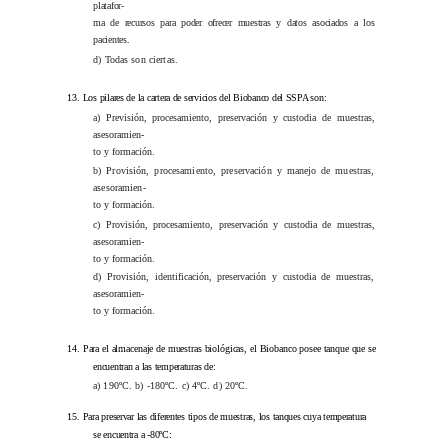
platafor-
ma de recursos para poder ofrecer muestras y datos asociados a los
pacientes.
d) Todas son ciertas.
13.
Los pilares de la cartera de servicios del Biobanco del SSPA son:
a) Previsión, procesamiento, preservación y custodia de muestras,
asesoramien-
to y formación.
b) Provisión, procesamiento, preservación y manejo de muestras,
asesoramien-
to y formación.
c) Provisión, procesamiento, preservación y custodia de muestras,
asesoramien-
to y formación.
d) Provisión, identificación, preservación y custodia de muestras,
asesoramien-
to y formación.
14.
Para el almacenaje de muestras biológicas, el Biobanco posee tanque que se
encuentran a las temperaturas de:
a)
190ºC.
b) -180ºC.
c)
4ºC.
d) 20ºC.
15.
Para preservar las diferentes tipos de muestras, los tanques cuya temperatura
se encuentra a -80ºC: