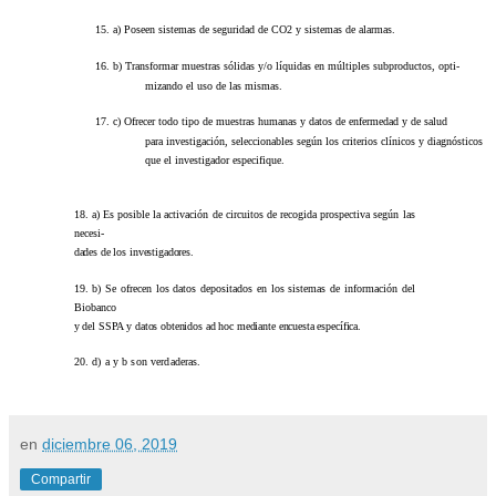
15.
a)
Poseen sistemas de seguridad de CO2 y sistemas de alarmas.
16.
b)
Transformar muestras sólidas y/o líquidas en múltiples subproductos, opti-
mizando el uso de las mismas.
17.
c)
Ofrecer todo tipo de muestras humanas y datos de enfermedad y de salud
para investigación, seleccionables según los criterios clínicos y diagnósticos
que el investigador especifique.
18.
a) Es posible la activación de circuitos de recogida prospectiva según las
necesi-
dades de los investigadores.
19.
b) Se ofrecen los datos depositados en los sistemas de información del
Biobanco
y del SSPA y datos obtenidos ad hoc mediante encuesta específica.
20.
d) a y b son verdaderas.
en
diciembre 06, 2019
Compartir