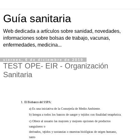
Guía sanitaria
Web dedicada a artículos sobre sanidad, novedades,
informaciones sobre bolsas de trabajo, vacunas,
enfermedades, medicina...
viernes, 6 de diciembre de 2019
TEST OPE- EIR - Organización
Sanitaria
1.
El Biobanco del SSPA:
a) Es una iniciativa de la Consejería de Medio Ambiente.
b) Integra a todos los bancos de sangre y tejidos con finalidad terapéutica.
c) Ofrece al usuario las mayores y mejores opciones de productos
sanguíneos o
derivados, tejidos y sustancias o muestras biológicas de origen humano,
tanto