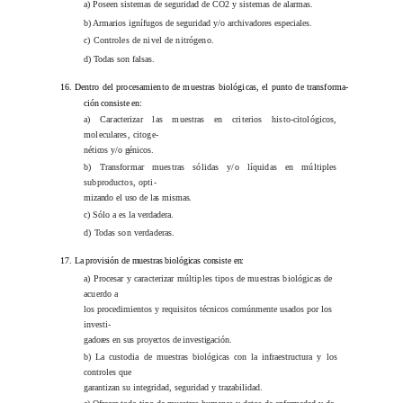
a) Poseen sistemas de seguridad de CO2 y sistemas de alarmas.
b) Armarios ignífugos de seguridad y/o archivadores especiales.
c) Controles de nivel de nitrógeno.
d) Todas son falsas.
16.
Dentro del procesamiento de muestras biológicas, el punto de transforma-
ción consiste en:
a) Caracterizar las muestras en criterios histo-citológicos,
moleculares, citoge-
néticos y/o génicos.
b) Transformar muestras sólidas y/o líquidas en múltiples
subproductos, opti-
mizando el uso de las mismas.
c) Sólo a es la verdadera.
d) Todas son verdaderas.
17.
La provisión de muestras biológicas consiste en:
a) Procesar y caracterizar múltiples tipos de muestras biológicas de
acuerdo a
los procedimientos y requisitos técnicos comúnmente usados por los
investi-
gadores en sus proyectos de investigación.
b) La custodia de muestras biológicas con la infraestructura y los
controles que
garantizan su integridad, seguridad y trazabilidad.