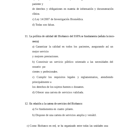
paciente y
de derechos y obligaciones en materia de información y documentación
clínica.
c) Ley 14/2007 de Investigación Biomédica.
d) Todas son falsas.
11.
La política de calidad del Biobanco del SSPA se fundamenta (señala la inco-
rrecta):
a) Garantizar la calidad en todos los pacientes, asegurando así un
mejor servicio
y mejores prestaciones.
b) Constituir un servicio público orientado a las necesidades del
usuario: pa-
cientes y profesionales.
c) Cumplir los requisitos legales y reglamentarios, atendiendo
principalmente a
los derechos de los sujetos fuentes o donantes.
d) Ofrecer una cartera de servicios validada.
12.
En relación a la cartera de servicios del Biobanco:
a) Se fundamenta en cuatro pilares.
b) Dispone de una cartera de servicios amplia y versátil.
c) Como Biobanco en red, se ha organizado entre todas las unidades una