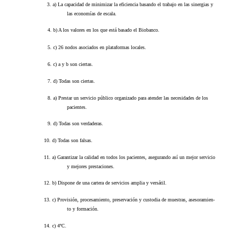
3.
a)
La capacidad de minimizar la eficiencia basando el trabajo en las sinergias y
las economías de escala.
4.
b)
A los valores en los que está basado el Biobanco.
5.
c)
26 nodos asociados en plataformas locales.
6.
c)
a y b son ciertas.
7.
d)
Todas son ciertas.
8.
a)
Prestar un servicio público organizado para atender las necesidades de los
pacientes.
9.
d)
Todas son verdaderas.
10.
d)
Todas son falsas.
11.
a)
Garantizar la calidad en todos los pacientes, asegurando así un mejor servicio
y mejores prestaciones.
12.
b)
Dispone de una cartera de servicios amplia y versátil.
13.
c)
Provisión, procesamiento, preservación y custodia de muestras, asesoramien-
to y formación.
14.
c)
4ºC.