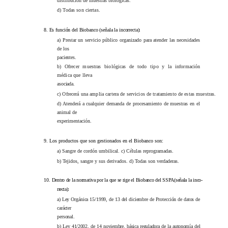
distribución de muestras biológicas.
d) Todas son ciertas.
8.
Es función del Biobanco (señala la incorrecta):
a) Prestar un servicio público organizado para atender las necesidades
de los
pacientes.
b) Ofrecer muestras biológicas de todo tipo y la información
médica que lleva
asociada.
c) Ofrecerá una amplia cartera de servicios de tratamiento de estas muestras.
d) Atenderá a cualquier demanda de procesamiento de muestras en el
animal de
experimentación.
9.
Los productos que son gestionados en el Biobanco son:
a) Sangre de cordón umbilical.
c) Células reprogramadas.
b) Tejidos, sangre y sus derivados.
d) Todas son verdaderas.
10.
Dentro de la normativa por la que se rige el Biobanco del SSPA(señala la inco-
rrecta):
a) Ley Orgánica 15/1999, de 13 del diciembre de Protección de datos de
carácter
personal.
b) Ley 41/2002, de 14 noviembre, básica reguladora de la autonomía del