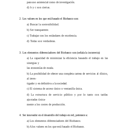
para uso asistencial como de investigación.
d) b y c son ciertas.
2.
Los valores en los que está basado el Biobanco son:
a) Buscar la sostenibilidad.
b) Ser transparente.
c) Trabajar con los estándares de excelencia.
d) Todas son verdaderas.
3.
Los elementos diferenciadores del Biobanco son (señala la incorrecta):
a) La capacidad de minimizar la eficiencia basando el trabajo en las
sinergias y
las economías de escala.
b) La posibilidad de ofrecer una completa cartera de servicios al clínico,
al inves-
tigador y en definitiva a la sociedad.
c) El sistema de acceso único o ventanilla única.
d) La estructura de servicio público y por lo tanto con tarifas
ajustadas única-
mente a los costes de producción.
4.
Ser innovador en el desarrollo del trabajo en red, pertenece a:
a) Los elementos diferenciadores del Biobanco.
b) A los valores en los que está basado el Biobanco.