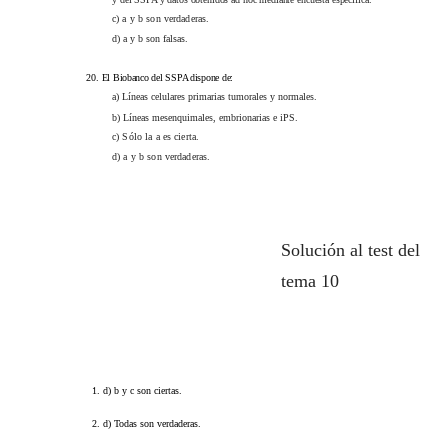
c) a y b son verdaderas.
d) a y b son falsas.
20.
El Biobanco del SSPA dispone de:
a) Líneas celulares primarias tumorales y normales.
b) Líneas mesenquimales, embrionarias e iPS.
c) Sólo la a es cierta.
d) a y b son verdaderas.
Solución al test del
tema 10
1.
d)
b y c son ciertas.
2.
d)
Todas son verdaderas.