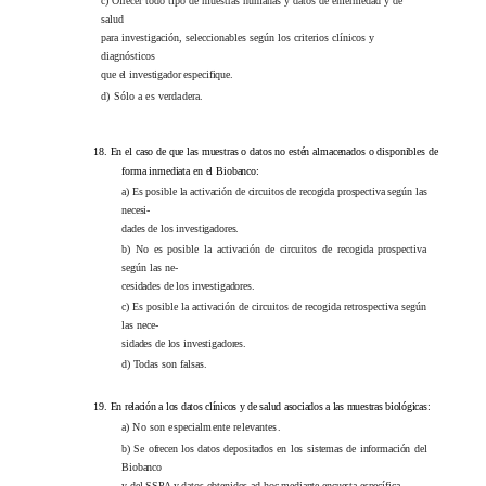
c) Ofrecer todo tipo de muestras humanas y datos de enfermedad y de
salud
para investigación, seleccionables según los criterios clínicos y
diagnósticos
que el investigador especifique.
d) Sólo a es verdadera.
18.
En el caso de que las muestras o datos no estén almacenados o disponibles de
forma inmediata en el Biobanco:
a) Es posible la activación de circuitos de recogida prospectiva según las
necesi-
dades de los investigadores.
b) No es posible la activación de circuitos de recogida prospectiva
según las ne-
cesidades de los investigadores.
c) Es posible la activación de circuitos de recogida retrospectiva según
las nece-
sidades de los investigadores.
d) Todas son falsas.
19.
En relación a los datos clínicos y de salud asociados a las muestras biológicas:
a) No son especialmente relevantes.
b) Se ofrecen los datos depositados en los sistemas de información del
Biobanco
y del SSPA y datos obtenidos ad hoc mediante encuesta específica.