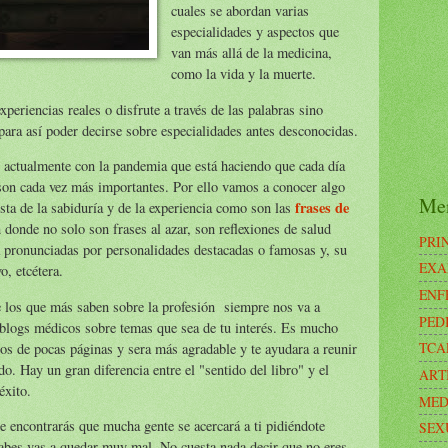
cuales se abordan varias
especialidades y aspectos que
van más allá de la medicina,
como la vida y la muerte.
xperiencias reales o disfrute a través de las palabras sino
para así poder decirse sobre especialidades antes desconocidas.
 actualmente con la pandemia que está haciendo que cada día
son cada vez más importantes. Por ello vamos a conocer algo
Me
frases de
sta de la sabiduría y de la experiencia como son las
 donde no solo son frases al azar, son reflexiones de salud
PRI
 pronunciadas por personalidades destacadas o famosas y, su
EXA
o, etcétera.
ENF
 los que más saben sobre la profesión siempre nos va a
PED
o blogs médicos sobre temas que sea de tu interés. Es mucho
TCA
os de pocas páginas y sera más agradable y te ayudara a reunir
o. Hay un gran diferencia entre el "sentido del libro" y el
ART
éxito.
MED
te encontrarás que mucha gente se acercará a ti pidiéndote
SEX
 sabes vas a quedar muy mal. No cuesta nada decir que no eres