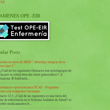
TAS
AMENES OPE -EIR
ular Posts
estas al curso de MSD " Abordaje integral de la
tes tipo 2 "
Cuál de los siguientes fármacos son secretagogos de
ina por la célula beta del islote pancreático?: A
itazona. B Sulfonilu...
 simulacro oposición para TCAE - Preguntas
ales con respuestas razonadas
acro 12 1-¿Cuál de las siguientes es una tarea del
iar de enfermería en el Sistema Andaluz de Salud? a)
ribir medicamentos b...