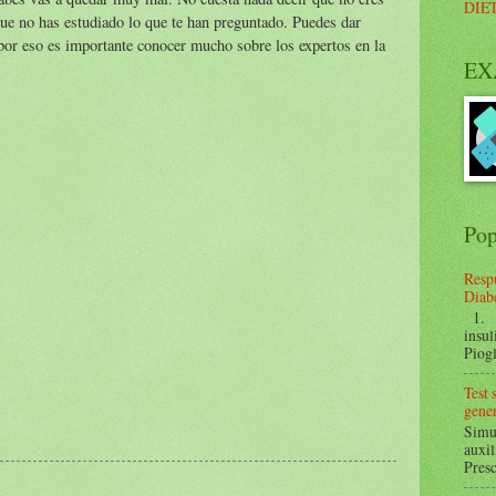
DIE
ue no has estudiado lo que te han preguntado. Puedes dar
por eso es importante conocer mucho sobre los expertos en la
EX
Pop
Respu
Diabe
1. ¿
insul
Piogl
Test
gener
Simul
auxil
Presc