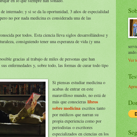
trabajar en lo que siempre han soñado.
Sob
e internado; y si se da la oportunidad, 3 años de especialidad
pero no por nada medicina es considerada una de las
onocida por todos. Esta ciencia lleva siglos desarrollándose y
uraleza, consiguiendo tener una esperanza de vida (y una
servi
ando
 posible gracias al trabajo de miles de personas que han
Ver t
 sus enfermedades y, sobre todo, las formas de curar todo tipo
Tes
Si piensas estudiar medicina o
Apru
acabas de entrar en este
maravilloso mundo, no está de
Don
libros
más que conocieras
sobre medicina
escritos tanto
por médicos que narran su
propia experiencia como por
periodistas o escritores
Seg
especializados en ciencias en los