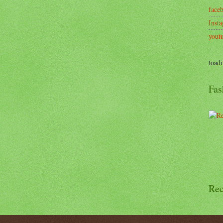
face
Inst
yout
loadi
Fas
Rec