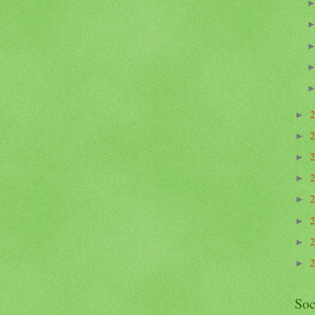
►
►
►
►
►
►
►
►
Soc