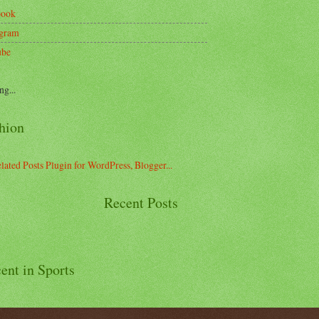
book
agram
ube
ng...
hion
Recent Posts
ent in Sports