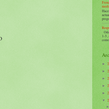
Frena
mediá
Hace 
actua
pregu
Respu
Odds 
o
1-3 ,
como 
Arc
►
►
►
►
►
▼