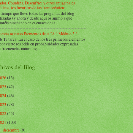
dol, Couldina, Desenfriol y otros antigripales
ticos, los favoritos de las farmacéuticas.
tiempo que llevo todas las preguntas del blog
lizadas (y ahora y desde aquí os animo a que
ntéis pinchando en el enlace de la...
estas al curso Elementos de la IA " Módulo 3 "
Tu tarea: En el caso de los tres primeros elementos
 convierte los odds en probabilidades expresadas
frecuencias naturales;...
hivos del Blog
2026
(13)
2025
(42)
2024
(46)
2023
(78)
2022
(45)
2021
(103)
diciembre
(9)
►