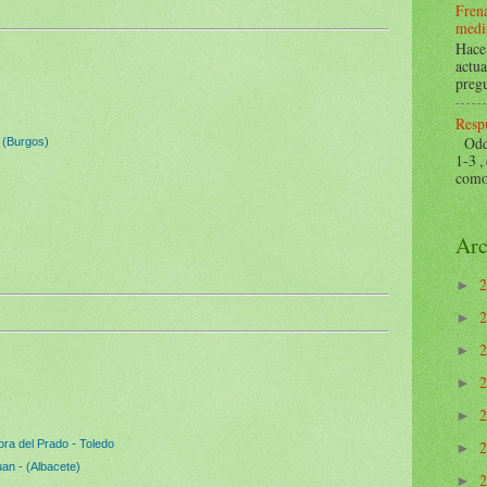
Frena
mediá
Hace 
actua
pregu
Respu
Odds 
 (Burgos)
1-3 ,
como 
Arc
►
►
►
►
►
ora del Prado - Toledo
►
an - (Albacete)
►