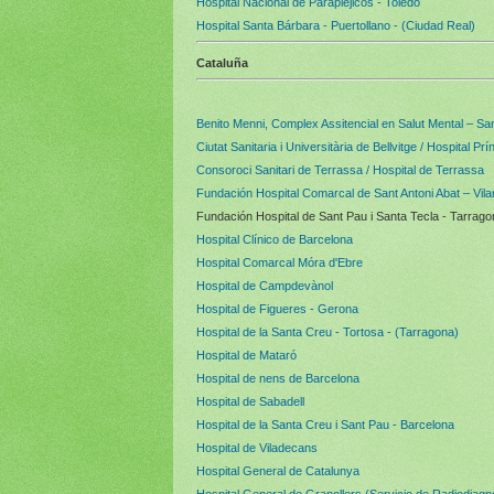
Hospital Nacional de Parapléjicos - Toledo
Hospital Santa Bárbara - Puertollano - (Ciudad Real)
Cataluña
Benito Menni, Complex Assitencial en Salut Mental – San
Ciutat Sanitaria i Universitària de Bellvitge / Hospital 
Consoroci Sanitari de Terrassa / Hospital de Terrassa
Fundación Hospital Comarcal de Sant Antoni Abat – Vilan
Fundación Hospital de Sant Pau i Santa Tecla - Tarrago
Hospital Clínico de Barcelona
Hospital Comarcal Móra d'Ebre
Hospital de Campdevànol
Hospital de Figueres - Gerona
Hospital de la Santa Creu - Tortosa - (Tarragona)
Hospital de Mataró
Hospital de nens de Barcelona
Hospital de Sabadell
Hospital de la Santa Creu i Sant Pau - Barcelona
Hospital de Viladecans
Hospital General de Catalunya
Hospital General de Granollers (Servicio de Radiodiagn