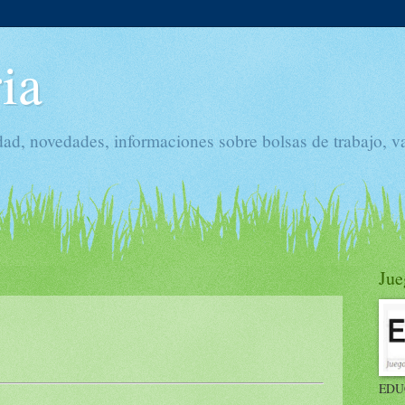
ia
dad, novedades, informaciones sobre bolsas de trabajo, v
Jue
EDU