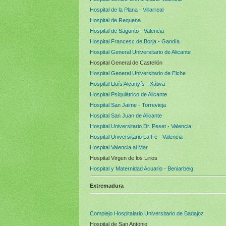
Hospital de la Plana - Villarreal
Hospital de Requena
Hospital de Sagunto - Valencia
Hospital Francesc de Borja - Gandía
Hospital General Universitario de Alicante
Hospital General de Castellón
Hospital General Universitario de Elche
Hospital Lluís Alcanyís - Xátiva
Hospital Psiquiátrico de Alicante
Hospital San Jaime - Torrevieja
Hospital San Juan de Alicante
Hospital Universitario Dr. Peset - Valencia
Hospital Universitario La Fe - Valencia
Hospital Valencia al Mar
Hospital Virgen de los Lirios
Hospital y Maternidad Acuario - Beniarbeig
Extremadura
Complejo Hospitalario Universitario de Badajoz
Hospital de San Antonio