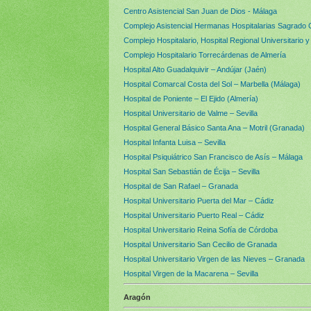
Centro Asistencial San Juan de Dios - Málaga
Complejo Asistencial Hermanas Hospitalarias Sagrado
Complejo Hospitalario, Hospital Regional Universitario
Complejo Hospitalario Torrecárdenas de Almería
Hospital Alto Guadalquivir – Andújar (Jaén)
Hospital Comarcal Costa del Sol – Marbella (Málaga)
Hospital de Poniente – El Ejido (Almería)
Hospital Universitario de Valme – Sevilla
Hospital General Básico Santa Ana – Motril (Granada)
Hospital Infanta Luisa – Sevilla
Hospital Psiquiátrico San Francisco de Asís – Málaga
Hospital San Sebastián de Écija – Sevilla
Hospital de San Rafael – Granada
Hospital Universitario Puerta del Mar – Cádiz
Hospital Universitario Puerto Real – Cádiz
Hospital Universitario Reina Sofía de Córdoba
Hospital Universitario San Cecilio de Granada
Hospital Universitario Virgen de las Nieves – Granada
Hospital Virgen de la Macarena – Sevilla
Aragón