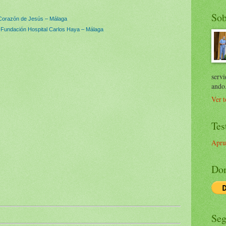
Sob
 Corazón de Jesús – Málaga
 y Fundación Hospital Carlos Haya – Málaga
servi
ando
Ver t
Tes
Apru
Don
Seg