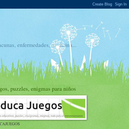
acunas, enfermedades, medicina...
gos, puzzles, enigmas para niños
CAJUEGOS