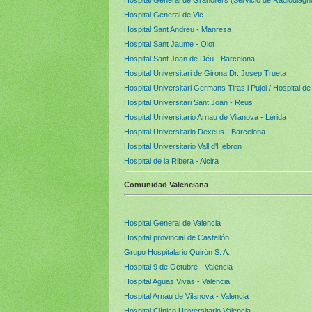
Hospital General de Vic
Hospital Sant Andreu - Manresa
Hospital Sant Jaume - Olot
Hospital Sant Joan de Déu - Barcelona
Hospital Universitari de Girona Dr. Josep Trueta
Hospital Universitari Germans Tiras i Pujol / Hospital d
Hospital Universitari Sant Joan - Reus
Hospital Universitario Arnau de Vilanova - Lérida
Hospital Universitario Dexeus - Barcelona
Hospital Universitario Vall d'Hebron
Hospital de la Ribera - Alcira
Comunidad Valenciana
Hospital General de Valencia
Hospital provincial de Castellón
Grupo Hospitalario Quirón S. A.
Hospital 9 de Octubre - Valencia
Hospital Aguas Vivas - Valencia
Hospital Arnau de Vilanova - Valencia
Hospital Clínico Universitario Valencia