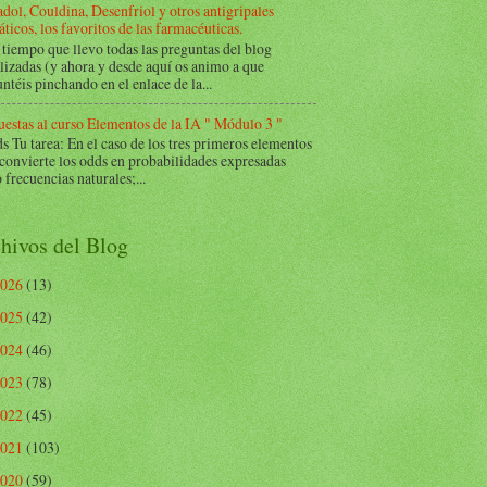
dol, Couldina, Desenfriol y otros antigripales
ticos, los favoritos de las farmacéuticas.
tiempo que llevo todas las preguntas del blog
lizadas (y ahora y desde aquí os animo a que
ntéis pinchando en el enlace de la...
estas al curso Elementos de la IA " Módulo 3 "
Tu tarea: En el caso de los tres primeros elementos
 convierte los odds en probabilidades expresadas
frecuencias naturales;...
hivos del Blog
2026
(13)
2025
(42)
2024
(46)
2023
(78)
2022
(45)
2021
(103)
2020
(59)