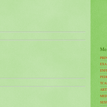
Me
PRI
EXA
ENF
PED
TCA
ART
MED
SEX