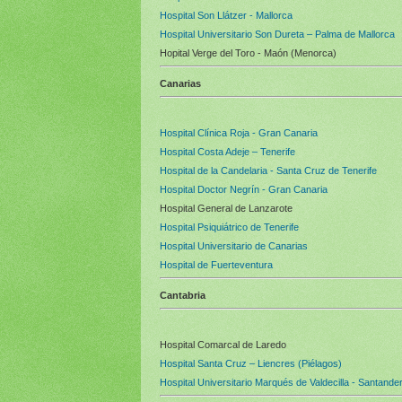
Hospital Son Llátzer - Mallorca
Hospital Universitario Son Dureta – Palma de Mallorca
Hopital Verge del Toro - Maón (Menorca)
Canarias
Hospital Clínica Roja - Gran Canaria
Hospital Costa Adeje – Tenerife
Hospital de la Candelaria - Santa Cruz de Tenerife
Hospital Doctor Negrín - Gran Canaria
Hospital General de Lanzarote
Hospital Psiquiátrico de Tenerife
Hospital Universitario de Canarias
Hospital de Fuerteventura
Cantabria
Hospital Comarcal de Laredo
Hospital Santa Cruz – Liencres (Piélagos)
Hospital Universitario Marqués de Valdecilla - Santande