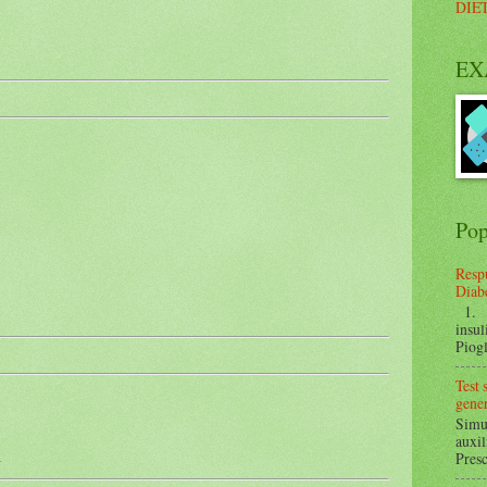
DIE
EX
Pop
Respu
Diabe
1. ¿
insul
Piogl
Test
gener
Simul
auxil
Presc
r