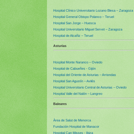
Hospital Clínico Universitario Lozano Blesa – Zaragoza
Hospital General Obispo Polanco – Teruel
Hospital San Jorge – Huesca
Hospital Universitario Miguel Servet – Zaragoza
Hospital de Alcañiz – Teruel
Asturias
Hospital Monte Naranco – Oviedo
Hospital de Cabueñes - Gijón
Hospital del Oriente de Asturias – Arriondas
Hospital San Agustín – Avilés
Hospital Universitario Central de Asturias – Oviedo
Hospital Valle del Nalón – Langreo
Baleares
Àrea de Salut de Menorca
Fundación Hospital de Manacor
Hospital Can Misses - Ibiza