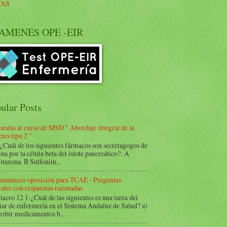
TAS
AMENES OPE -EIR
ular Posts
estas al curso de MSD " Abordaje integral de la
tes tipo 2 "
Cuál de los siguientes fármacos son secretagogos de
ina por la célula beta del islote pancreático?: A
itazona. B Sulfonilu...
 simulacro oposición para TCAE - Preguntas
ales con respuestas razonadas
acro 12 1-¿Cuál de las siguientes es una tarea del
iar de enfermería en el Sistema Andaluz de Salud? a)
ribir medicamentos b...