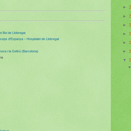
►
►
►
t Boi de Llobregat
►
Prínceps d'Espanya – Hospitalet de Llobregat
►
►
ova i la Geltrú (Barcelona)
na
▼
óstico)