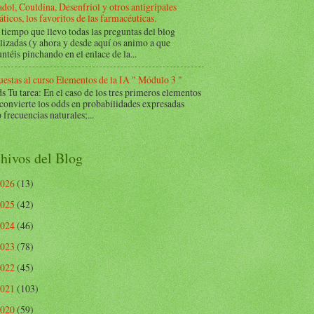
dol, Couldina, Desenfriol y otros antigripales
ticos, los favoritos de las farmacéuticas.
tiempo que llevo todas las preguntas del blog
lizadas (y ahora y desde aquí os animo a que
ntéis pinchando en el enlace de la...
estas al curso Elementos de la IA " Módulo 3 "
Tu tarea: En el caso de los tres primeros elementos
 convierte los odds en probabilidades expresadas
frecuencias naturales;...
hivos del Blog
2026
(13)
2025
(42)
2024
(46)
2023
(78)
2022
(45)
2021
(103)
2020
(59)