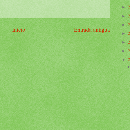
►
►
►
Inicio
Entrada antigua
►
►
►
▼