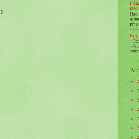
Frena
o
mediá
Hace 
actua
pregu
Respu
Odds 
1-3 ,
como 
Arc
►
►
►
►
►
►
►