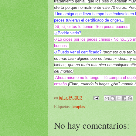
tratamiento genial, que los pies quedaban mu
oferta porque normalmente vale 70 euros. Pero
-Una amiga que lleva tiempo haciéndoselo en
peces tuvieran el certificado de origen...
-Sí, sí, estos lo tienen. Son peces buenos.
-¿Podría verlo?
-¿Lo dices por los peces chinos? No no...yo 
buenos.
-¿Puedo ver el certificado?
(prometo que tenía
no más bien alguien que no tenía ni idea... y e
bichos, que no meto mis pies en cualquier sit
del mundo)
-Ahora mismo no lo tengo.. Tú compra el cupón,
enseño
(Claro, cuando lo hagas ¿No? manda 
en
julio 09, 2012
Etiquetas:
terapias
No hay comentarios: