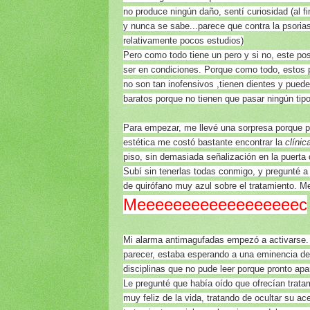
no produce ningún daño, sentí curiosidad (al f
y nunca se sabe...parece que contra la psoria
relativamente pocos estudios)
Pero como todo tiene un pero y si no, este pos
ser en condiciones. Porque como todo, estos 
no son tan inofensivos ,tienen dientes y pue
baratos porque no tienen que pasar ningún tipo
Para empezar, me llevé una sorpresa porque p
estética me costó bastante encontrar la
clínic
piso, sin demasiada señalización en la puerta 
Subí sin tenerlas todas conmigo, y pregunté a
de quirófano muy azul sobre el tratamiento. Me
Meeeeeeeeeeeeeeeeeec
Mi alarma antimagufadas empezó a activarse. L
parecer, estaba esperando a una eminencia d
disciplinas que no pude leer porque pronto apa
Le pregunté que había oído que ofrecían trata
muy feliz de la vida, tratando de ocultar su a