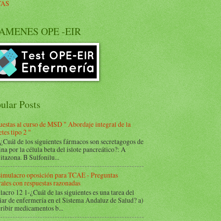
TAS
AMENES OPE -EIR
ular Posts
estas al curso de MSD " Abordaje integral de la
tes tipo 2 "
Cuál de los siguientes fármacos son secretagogos de
ina por la célula beta del islote pancreático?: A
itazona. B Sulfonilu...
 simulacro oposición para TCAE - Preguntas
ales con respuestas razonadas
acro 12 1-¿Cuál de las siguientes es una tarea del
iar de enfermería en el Sistema Andaluz de Salud? a)
ribir medicamentos b...