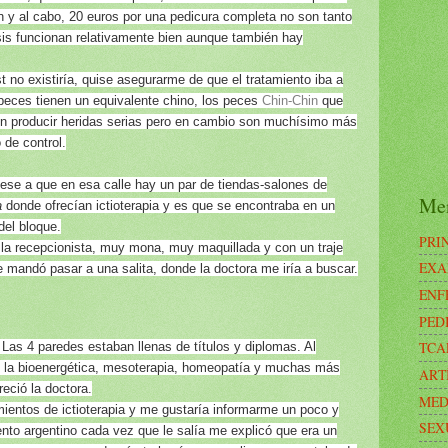
in y al cabo, 20 euros por una pedicura completa no son tanto
sis funcionan relativamente bien aunque también hay
t no existiría, quise asegurarme de que el tratamiento iba a
peces tienen un equivalente chino, los peces
Chin-Chin
que
den producir heridas serias pero en cambio son muchísimo más
 de control.
ese a que en esa calle hay un par de tiendas-salones de
Me
a
donde ofrecían ictioterapia y es que se encontraba en un
del bloque.
PRI
 la recepcionista, muy mona, muy maquillada y con un traje
EXA
 mandó pasar a una salita, donde la doctora me iría a buscar.
ENF
PED
TCA
as 4 paredes estaban llenas de títulos y diplomas. Al
e la bioenergética, mesoterapia, homeopatía y muchas más
ART
reció la doctora.
MED
mientos de ictioterapia y me gustaría informarme un poco y
SEX
cento argentino cada vez que le salía me explicó que era un