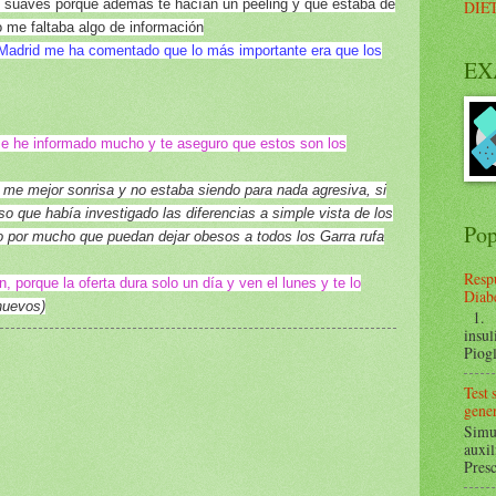
y suaves porque además te hacían un peeling y que estaba de
DIE
 me faltaba algo de información
 Madrid me ha comentado que lo más importante era que los
EX
me he informado mucho y te aseguro que estos son los
 me mejor sonrisa y no estaba siendo para nada agresiva, si
so que había investigado las diferencias a simple vista de los
Pop
io por mucho que puedan dejar obesos a todos los Garra rufa
Respu
 porque la oferta dura solo un día y ven el lunes y te lo
Diabe
huevos)
1. ¿
insul
Piogl
Test
gener
Simul
auxil
Presc