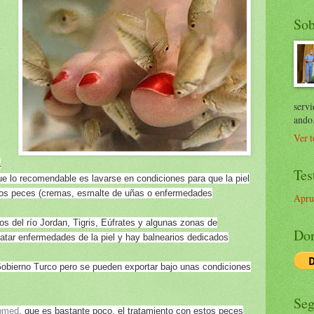
Sob
servi
ando
Ver t
a
Tes
ue lo recomendable es lavarse en condiciones para que la piel
 los peces (cremas, esmalte de uñas o enfermedades
Apru
os del río Jordan, Tigris, Eúfrates y algunas zonas de
Don
ratar enfermedades de la piel y hay balnearios dedicados
Gobierno Turco pero se pueden exportar bajo unas condiciones
Seg
bmed
, que es bastante poco, el tratamiento con estos peces