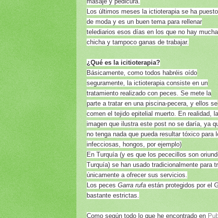
masaje y pedicura.
Los últimos meses la ictioterapia se ha puesto
de moda y es un buen tema para rellenar
telediarios esos días en los que no hay mucha
chicha y tampoco ganas de trabajar.
¿Qué es la icitioterapia?
Básicamente, como todos habréis oído
seguramente, la ictioterapia consiste en un
tratamiento realizado con peces. Se mete la
parte a tratar en una piscina-pecera, y ellos se
comen el tejido epitelial muerto. En realidad, l
imagen que ilustra este post no se daría, ya q
no tenga nada que pueda resultar tóxico para
infecciosas, hongos, por ejemplo)
En Turquía (y es que los pececillos son oriund
Turquía) se han usado tradicionalmente para t
únicamente a ofrecer sus servicios.
Los peces
Garra rufa
están protegidos por el 
bastante estrictas.
Como según todo lo que he encontrado en
Pu