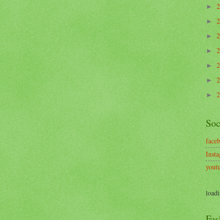
►
►
►
►
►
►
►
Soc
face
Inst
yout
loadi
Fas