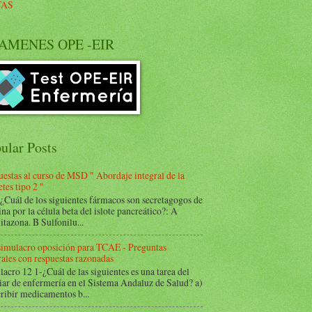
TAS
AMENES OPE -EIR
ular Posts
estas al curso de MSD " Abordaje integral de la
tes tipo 2 "
Cuál de los siguientes fármacos son secretagogos de
ina por la célula beta del islote pancreático?: A
itazona. B Sulfonilu...
 simulacro oposición para TCAE - Preguntas
ales con respuestas razonadas
acro 12 1-¿Cuál de las siguientes es una tarea del
iar de enfermería en el Sistema Andaluz de Salud? a)
ribir medicamentos b...