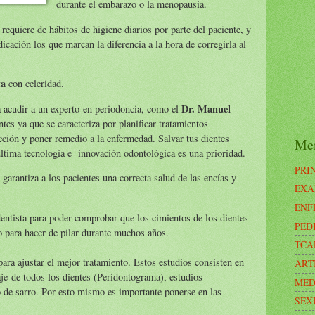
durante el embarazo o la menopausia.
requiere de hábitos de higiene diarios por parte del paciente, y
icación los que marcan la diferencia a la hora de corregirla al
ta
con celeridad.
Dr. Manuel
a acudir a un experto en periodoncia, como el
es ya que se caracteriza por planificar tratamientos
cción y poner remedio a la enfermedad. Salvar tus dientes
Me
 última tecnología e innovación odontológica es una prioridad.
PRI
arantiza a los pacientes una correcta salud de las encías y
EXA
ENF
dentista para poder comprobar que los cimientos de los dientes
PED
o para hacer de pilar durante muchos años.
TCA
para ajustar el mejor tratamiento. Estos estudios consisten en
ART
aje de todos los dientes (Peridontograma), estudios
MED
o de sarro. Por esto mismo es importante ponerse en las
SEX