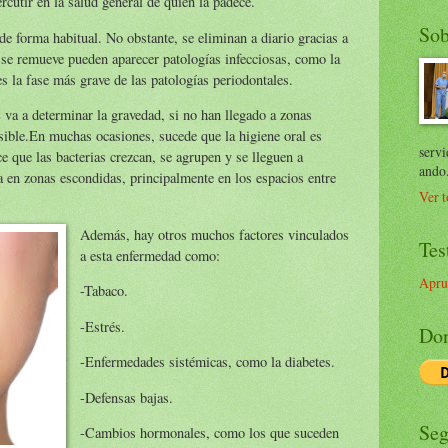
rcutir en la salud general de quien la padece.
Sob
de forma habitual. No obstante, se eliminan a diario gracias a
o se remueve pueden aparecer patologías infecciosas, como la
s la fase más grave de las patologías periodontales.
s
va a determinar la gravedad, si no han llegado a zonas
sible.En muchas ocasiones, sucede que la higiene oral es
servi
ce que las bacterias crezcan, se agrupen y se lleguen a
ando
a en zonas escondidas, principalmente en los espacios entre
Ver t
Además, hay otros muchos factores vinculados
Tes
a esta enfermedad como:
Apru
-Tabaco.
-Estrés.
Don
-Enfermedades sistémicas, como la diabetes.
-Defensas bajas.
Seg
-Cambios hormonales, como los que suceden