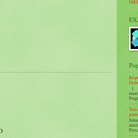
DIE
EX
Pop
Respu
Diabe
1. ¿
insul
Piogl
Test
gener
Simul
auxil
o
Presc