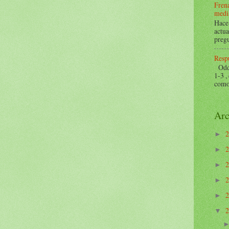
Frena
mediá
Hace 
actua
pregu
Respu
Odds 
1-3 ,
como 
Arc
►
►
►
►
►
▼