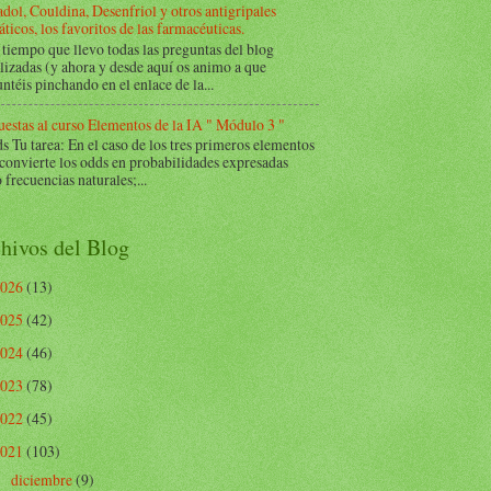
dol, Couldina, Desenfriol y otros antigripales
ticos, los favoritos de las farmacéuticas.
tiempo que llevo todas las preguntas del blog
lizadas (y ahora y desde aquí os animo a que
ntéis pinchando en el enlace de la...
estas al curso Elementos de la IA " Módulo 3 "
Tu tarea: En el caso de los tres primeros elementos
 convierte los odds en probabilidades expresadas
frecuencias naturales;...
hivos del Blog
2026
(13)
2025
(42)
2024
(46)
2023
(78)
2022
(45)
2021
(103)
diciembre
(9)
►