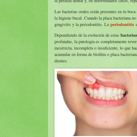
la pérdida dental y, en determinados casos, repe
Las bacterias orales están presentes en tu boca 
la higiene bucal. Cuando la placa bacteriana n
periodontitis
gingivitis y la periodontitis. La
e
bacteria
Dependiendo de la evolución de estas
profundas, la patología es completamente rever
incorrecta, incompleta o insuficiente, lo que ha
acumular en forma de biofilm o placa bacterian
dientes.