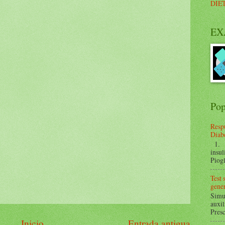
DIE
EX
Pop
Respu
Diabe
1. ¿
insul
Piogl
Test
gener
Simul
auxil
Presc
Inicio
Entrada antigua