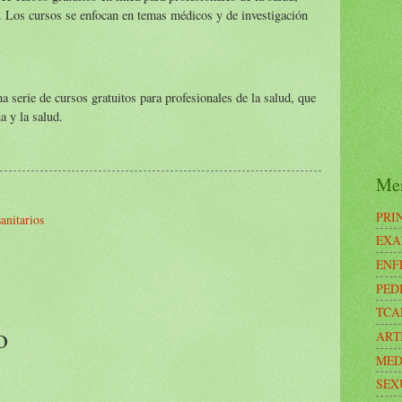
. Los cursos se enfocan en temas médicos y de investigación
a serie de cursos gratuitos para profesionales de la salud, que
a y la salud.
Me
PRI
sanitarios
EXA
ENF
PED
TCA
o
ART
MED
SEX