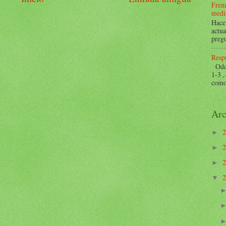
Frena
mediá
Hace 
actua
pregu
Respu
Odds 
1-3 ,
como 
Arc
►
►
►
▼