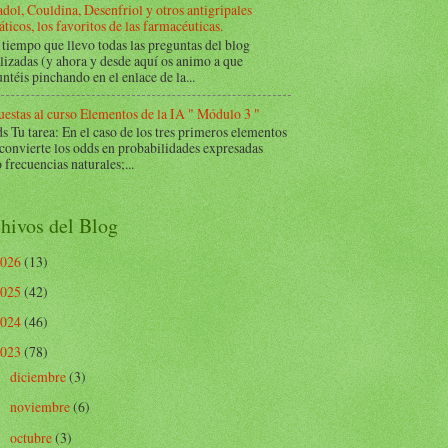
dol, Couldina, Desenfriol y otros antigripales
ticos, los favoritos de las farmacéuticas.
tiempo que llevo todas las preguntas del blog
lizadas (y ahora y desde aquí os animo a que
ntéis pinchando en el enlace de la...
estas al curso Elementos de la IA " Módulo 3 "
Tu tarea: En el caso de los tres primeros elementos
 convierte los odds en probabilidades expresadas
frecuencias naturales;...
hivos del Blog
2026
(13)
2025
(42)
2024
(46)
2023
(78)
diciembre
(3)
►
noviembre
(6)
►
octubre
(3)
►