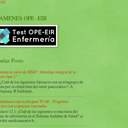
TAS
AMENES OPE -EIR
ular Posts
estas al curso de MSD " Abordaje integral de la
tes tipo 2 "
Cuál de los siguientes fármacos son secretagogos de
ina por la célula beta del islote pancreático?: A
itazona. B Sulfonilu...
 simulacro oposición para TCAE - Preguntas
ales con respuestas razonadas
acro 12 1-¿Cuál de las siguientes es una tarea del
iar de enfermería en el Sistema Andaluz de Salud? a)
ribir medicamentos b...