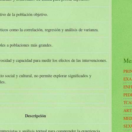
tivo de la población objetivo.
sticos como la correlación, regresión y análisis de varianza.
bles a poblaciones más grandes.
Me
osidad y capacidad para medir los efectos de las intervenciones.
PRI
to social y cultural, no permite explorar significados y
EXA
les.
ENF
PED
TCA
ART
Descripción
MED
SEX
 entrevistas y análisis textual para comprender la experiencia