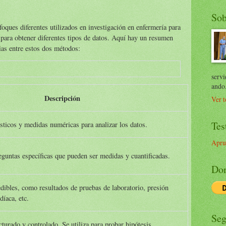
Sob
foques diferentes utilizados en investigación en enfermería para
 para obtener diferentes tipos de datos. Aquí hay un resumen
cias entre estos dos métodos:
servi
ando
Descripción
Ver t
Tes
sticos y medidas numéricas para analizar los datos.
Apru
eguntas específicas que pueden ser medidas y cuantificadas.
Don
ibles, como resultados de pruebas de laboratorio, presión
díaca, etc.
Seg
turado y controlado. Se utiliza para probar hipótesis.