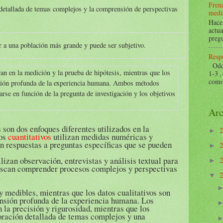
Frena
 detallada de temas complejos y la comprensión de perspectivas
mediá
Hace 
actua
pregu
r a una población más grande y puede ser subjetivo.
Respu
Odds 
an en la medición y la prueba de hipótesis, mientras que los
1-3 ,
como 
nsión profunda de la experiencia humana. Ambos métodos
arse en función de la pregunta de investigación y los objetivos
Arc
 son dos enfoques diferentes utilizados en la
►
dos
cuantitativos
utilizan medidas numéricas y
an respuestas a preguntas específicas que se pueden
►
lizan observación, entrevistas y análisis textual para
►
scan comprender procesos complejos y perspectivas
▼
 medibles, mientras que los datos cualitativos son
nsión profunda de la experiencia humana. Los
 la precisión y rigurosidad, mientras que los
oración detallada de temas complejos y una