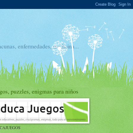
acunas, enfermedades, medicina...
gos, puzzles, enigmas para niños
CAJUEGOS