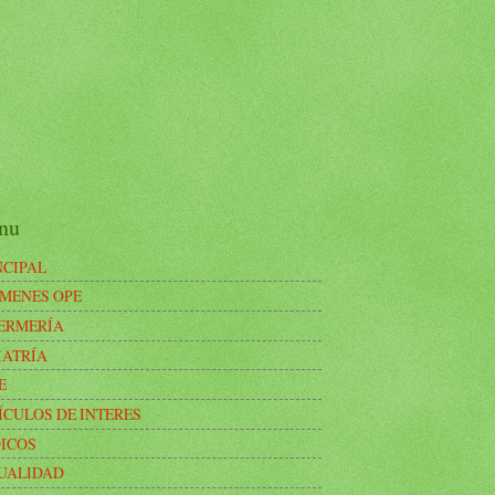
nu
NCIPAL
MENES OPE
ERMERÍA
IATRÍA
E
ÍCULOS DE INTERES
ICOS
UALIDAD