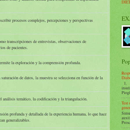
DIE
EX
cribir procesos complejos, percepciones y perspectivas
mo transcripciones de entrevistas, observaciones de
ios de pacientes.
Pop
permite la exploración y la comprensión profunda.
Respu
Diabe
a saturación de datos, la muestra se selecciona en función de la
1. ¿
.
insul
Piogl
 análisis temático, la codificación y la triangulación.
Test
gener
Simul
nsión profunda y detallada de la experiencia humana, lo que hace
auxil
ean generalizables.
Presc