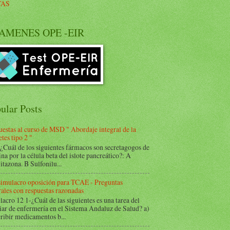
TAS
AMENES OPE -EIR
ular Posts
estas al curso de MSD " Abordaje integral de la
tes tipo 2 "
Cuál de los siguientes fármacos son secretagogos de
ina por la célula beta del islote pancreático?: A
itazona. B Sulfonilu...
 simulacro oposición para TCAE - Preguntas
ales con respuestas razonadas
acro 12 1-¿Cuál de las siguientes es una tarea del
iar de enfermería en el Sistema Andaluz de Salud? a)
ribir medicamentos b...