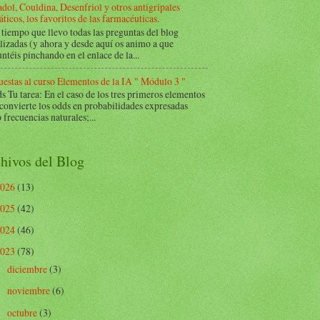
dol, Couldina, Desenfriol y otros antigripales
ticos, los favoritos de las farmacéuticas.
tiempo que llevo todas las preguntas del blog
lizadas (y ahora y desde aquí os animo a que
ntéis pinchando en el enlace de la...
estas al curso Elementos de la IA " Módulo 3 "
Tu tarea: En el caso de los tres primeros elementos
 convierte los odds en probabilidades expresadas
frecuencias naturales;...
hivos del Blog
2026
(13)
2025
(42)
2024
(46)
2023
(78)
diciembre
(3)
►
noviembre
(6)
►
octubre
(3)
►