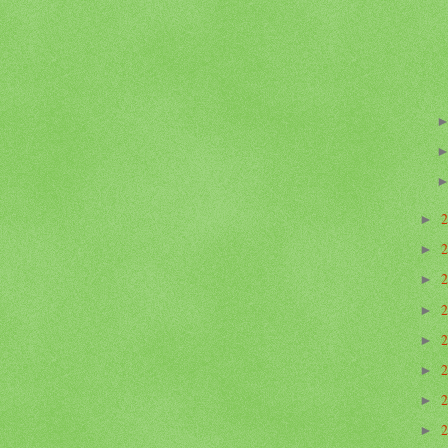
►
►
►
►
►
►
►
►