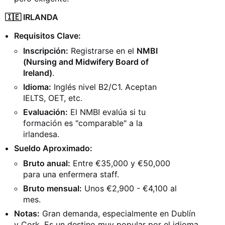
🇮🇪 IRLANDA
Requisitos Clave:
Inscripción:
Registrarse en el
NMBI
(Nursing and Midwifery Board of
Ireland)
.
Idioma:
Inglés nivel B2/C1. Aceptan
IELTS, OET, etc.
Evaluación:
El NMBI evalúa si tu
formación es "comparable" a la
irlandesa.
Sueldo Aproximado:
Bruto anual:
Entre €35,000 y €50,000
para una enfermera staff.
Bruto mensual:
Unos €2,900 - €4,100 al
mes.
Notas:
Gran demanda, especialmente en Dublín
y Cork. Es un destino muy popular por el idioma