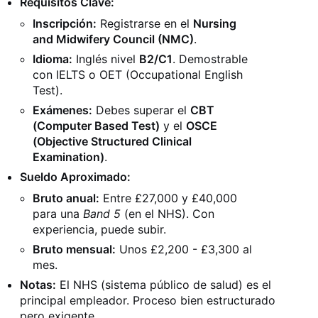
Requisitos Clave:
Inscripción:
Registrarse en el
Nursing
and Midwifery Council (NMC)
.
Idioma:
Inglés nivel
B2/C1
. Demostrable
con IELTS o OET (Occupational English
Test).
Exámenes:
Debes superar el
CBT
(Computer Based Test)
y el
OSCE
(Objective Structured Clinical
Examination)
.
Sueldo Aproximado:
Bruto anual:
Entre £27,000 y £40,000
para una
Band 5
(en el NHS). Con
experiencia, puede subir.
Bruto mensual:
Unos £2,200 - £3,300 al
mes.
Notas:
El NHS (sistema público de salud) es el
principal empleador. Proceso bien estructurado
pero exigente.