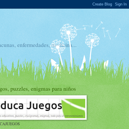
acunas, enfermedades, medicina...
gos, puzzles, enigmas para niños
CAJUEGOS