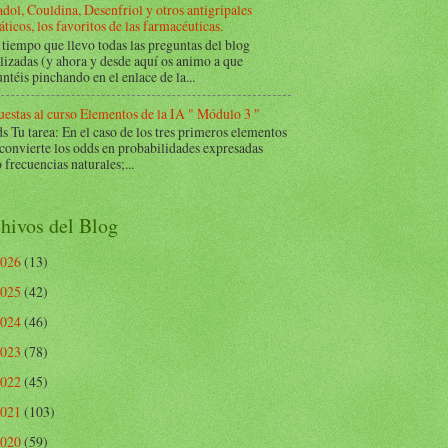
dol, Couldina, Desenfriol y otros antigripales
ticos, los favoritos de las farmacéuticas.
tiempo que llevo todas las preguntas del blog
lizadas (y ahora y desde aquí os animo a que
ntéis pinchando en el enlace de la...
estas al curso Elementos de la IA " Módulo 3 "
Tu tarea: En el caso de los tres primeros elementos
 convierte los odds en probabilidades expresadas
frecuencias naturales;...
hivos del Blog
2026
(13)
2025
(42)
2024
(46)
2023
(78)
2022
(45)
2021
(103)
2020
(59)