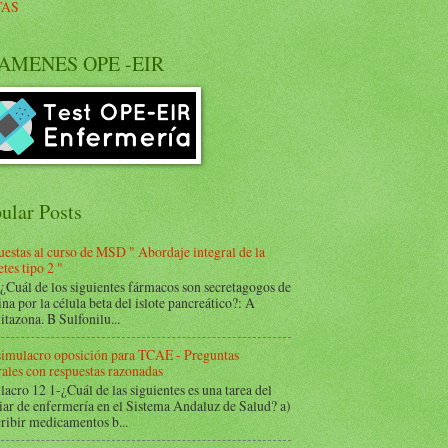
TAS
AMENES OPE -EIR
ular Posts
estas al curso de MSD " Abordaje integral de la
tes tipo 2 "
Cuál de los siguientes fármacos son secretagogos de
ina por la célula beta del islote pancreático?: A
itazona. B Sulfonilu...
 simulacro oposición para TCAE - Preguntas
ales con respuestas razonadas
acro 12 1-¿Cuál de las siguientes es una tarea del
iar de enfermería en el Sistema Andaluz de Salud? a)
ribir medicamentos b...