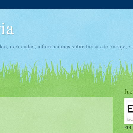
ia
dad, novedades, informaciones sobre bolsas de trabajo, v
Jue
EDU