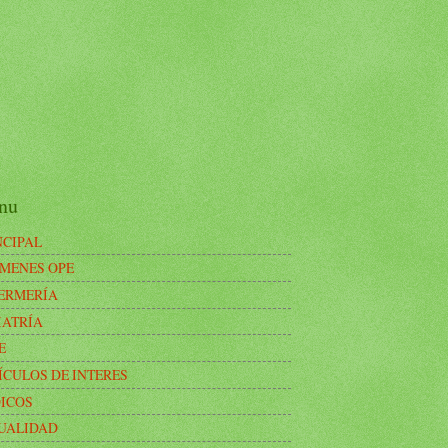
nu
NCIPAL
MENES OPE
ERMERÍA
IATRÍA
E
ÍCULOS DE INTERES
ICOS
UALIDAD