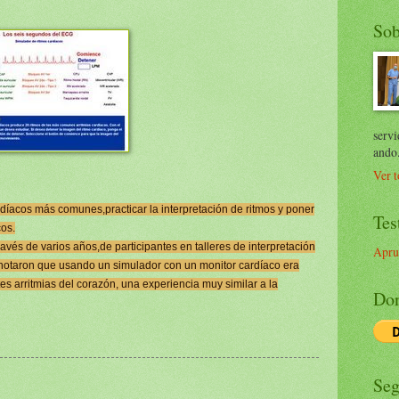
Sob
servi
ando
Ver t
díacos más comunes,practicar la interpretación de ritmos y poner
Tes
cos.
avés de varios años,de participantes en talleres de interpretación
Apru
 notaron que usando un simulador con un monitor cardíaco era
s arritmias del corazón, una experiencia muy similar a la
Don
Seg