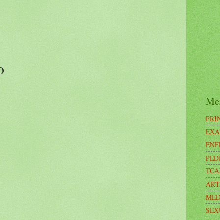
o
Me
PRI
EXA
ENF
PED
TCA
ART
MED
SEX