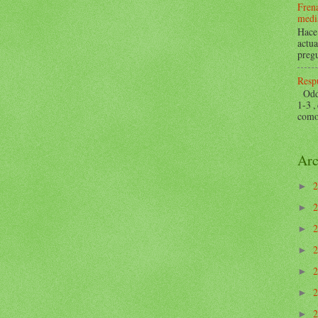
Frena
mediá
Hace 
actua
pregu
Respu
Odds 
1-3 ,
como 
Arc
►
►
►
►
►
►
►