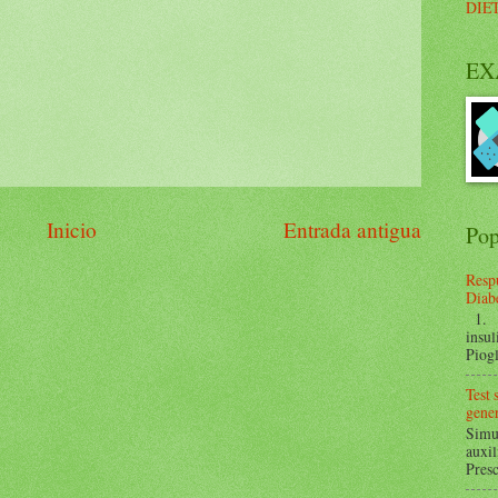
DIE
EX
Inicio
Entrada antigua
Pop
Respu
Diabe
1. ¿
insul
Piogl
Test
gener
Simul
auxil
Presc