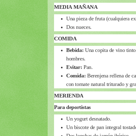
MEDIA MAÑANA
Una pieza de fruta (cualquiera ex
Dos nueces.
COMIDA
Bebida:
Una copita de vino tint
hombres.
Evitar:
Pan.
Comida:
Berenjena rellena de ca
con tomate natural triturado y gr
MERIENDA
Para deportistas
Un yogurt desnatado.
Un biscote de pan integral tostad
Dos lonchas de jamón ibérico.