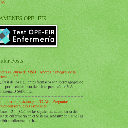
TAS
AMENES OPE -EIR
ular Posts
estas al curso de MSD " Abordaje integral de la
tes tipo 2 "
Cuál de los siguientes fármacos son secretagogos de
ina por la célula beta del islote pancreático?: A
itazona. B Sulfonilu...
 simulacro oposición para TCAE - Preguntas
ales con respuestas razonadas
acro 12 1-¿Cuál de las siguientes es una tarea del
iar de enfermería en el Sistema Andaluz de Salud? a)
ribir medicamentos b...