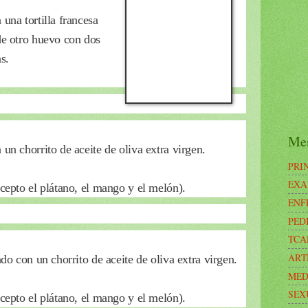
una tortilla francesa
de otro huevo con dos
s.
Me
un chorrito de aceite de oliva extra virgen.
PRI
EXA
cepto el plátano, el mango y el melón).
ENF
PED
TCA
ART
do con un chorrito de aceite de oliva extra virgen.
MED
SEX
cepto el plátano, el mango y el melón).