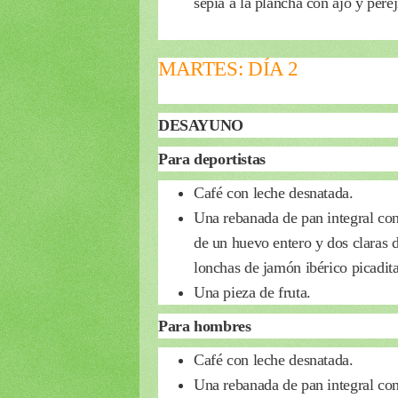
sepia a la plancha con ajo y pere
MARTES: DÍA 2
DESAYUNO
Para deportistas
Café con leche desnatada.
Una rebanada de pan integral con 
de un huevo entero y dos claras 
lonchas de jamón ibérico picadita
Una pieza de fruta.
Para hombres
Café con leche desnatada.
Una rebanada de pan integral con 