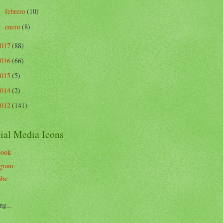
febrero
(10)
►
enero
(8)
►
2017
(88)
2016
(66)
2015
(5)
2014
(2)
2012
(141)
ial Media Icons
book
agram
ube
ng...