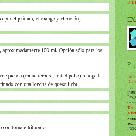
DIE
EX
cepto el plátano, el mango y el melón).
o, aproximadamente 150 ml. Opción sólo para los
Pop
rne picada (mitad ternera, mitad pollo) rehogada
Respu
Diabe
atinado con una loncha de queso light.
1. ¿
insul
Piogl
Test
gener
Simul
auxil
o con tomate triturado.
Presc