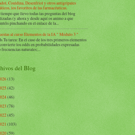
dol, Couldina, Desenfriol y otros antigripales
ticos, los favoritos de las farmacéuticas.
tiempo que llevo todas las preguntas del blog
lizadas (y ahora y desde aquí os animo a que
ntéis pinchando en el enlace de la...
estas al curso Elementos de la IA " Módulo 3 "
Tu tarea: En el caso de los tres primeros elementos
 convierte los odds en probabilidades expresadas
frecuencias naturales;...
hivos del Blog
2026
(13)
2025
(42)
2024
(46)
2023
(78)
2022
(45)
2021
(103)
2020
(59)