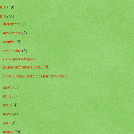
2019
(49)
2018
(65)
diciembre
(1)
►
noviembre
(2)
►
octubre
(5)
►
septiembre
(3)
▼
Dietas para adelgazar
Escalas enfermería para OPE
Dolor lumbar: ejercicios para mejorarlo
agosto
(1)
►
julio
(1)
►
junio
(4)
►
mayo
(4)
►
abril
(6)
►
marzo
(20)
►