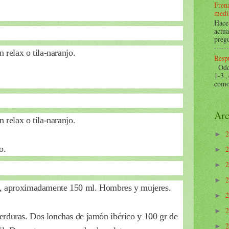
Frena
mediá
Hace 
actua
pregu
 relax o tila-naranjo.
Respu
Odds 
1-3 ,
como 
Arc
 relax o tila-naranjo.
►
o.
►
►
►
to, aproximadamente 150 ml. Hombres y mujeres.
►
►
erduras. Dos lonchas de jamón ibérico y 100 gr de
►