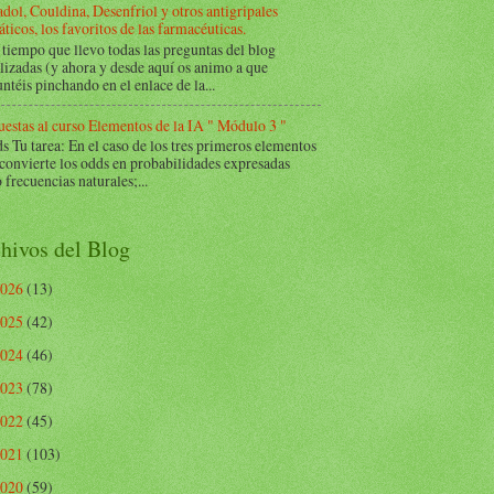
dol, Couldina, Desenfriol y otros antigripales
ticos, los favoritos de las farmacéuticas.
tiempo que llevo todas las preguntas del blog
lizadas (y ahora y desde aquí os animo a que
ntéis pinchando en el enlace de la...
estas al curso Elementos de la IA " Módulo 3 "
Tu tarea: En el caso de los tres primeros elementos
 convierte los odds en probabilidades expresadas
frecuencias naturales;...
hivos del Blog
2026
(13)
2025
(42)
2024
(46)
2023
(78)
2022
(45)
2021
(103)
2020
(59)