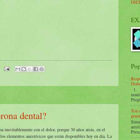
DIE
EX
Pop
Respu
Diabe
1. ¿
insul
Piogl
Test
rona dental?
gener
Simul
auxil
na inevitablemente con el dolor, porque 30 años atrás, en el
Presc
 los elementos anestésicos que están disponibles hoy en día. La