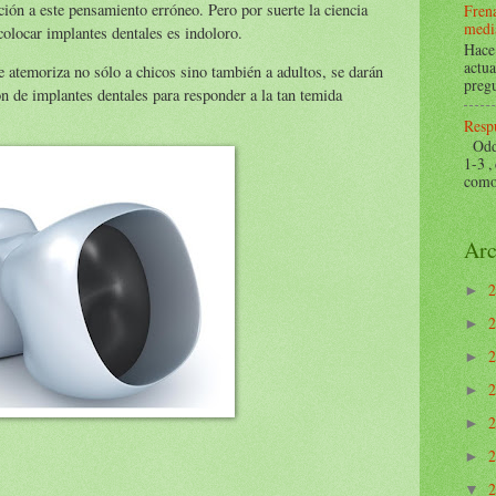
ción a este pensamiento erróneo. Pero por suerte la ciencia
Frena
mediá
olocar implantes dentales es indoloro.
Hace 
actua
e atemoriza no sólo a chicos sino también a adultos, se darán
pregu
n de implantes dentales para responder a la tan temida
Respu
Odds 
1-3 ,
como 
Arc
►
►
►
►
►
►
▼