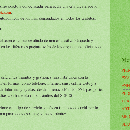
sitio exacto a donde acudir para pedir una cita previa por lo
aok.com
.
s autonómicos de los mas demandados en todos los ámbitos.
m
iaok.com es como resultado de una exhaustiva búsqueda y
e en las diferentes paginas webs de los organismos oficiales de
Me
PRI
 diferentes tramites y gestiones mas habituales con la
EXA
entes formas, como telefono, internet, sms, online…etc y a
ENF
de informes y ayudas, desde la renovación del DNI, pasaporte,
PED
 citas con hacienda o los trámites del SEPES.
TCA
one este tipo de servicio y más en tiempos de covid por lo
ART
ma para todos esos angustiosos trámites.
MED
SEX