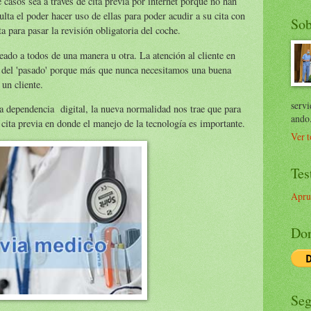
casos sea a través de cita previa por internet porque no han
lta el poder hacer uso de ellas para poder acudir a su cita con
Sob
ta para pasar la revisión obligatoria del coche.
ado a todos de una manera u otra. La atención al cliente en
s del 'pasado' porque más que nunca necesitamos una buena
 un cliente.
servi
la dependencia digital, la nueva normalidad nos trae que para
ando
cita previa en donde el manejo de la tecnología es importante.
Ver t
Tes
Apru
Don
Seg