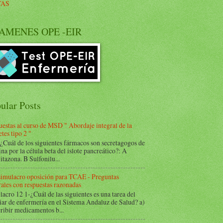
TAS
AMENES OPE -EIR
ular Posts
estas al curso de MSD " Abordaje integral de la
tes tipo 2 "
Cuál de los siguientes fármacos son secretagogos de
ina por la célula beta del islote pancreático?: A
itazona. B Sulfonilu...
 simulacro oposición para TCAE - Preguntas
ales con respuestas razonadas
acro 12 1-¿Cuál de las siguientes es una tarea del
iar de enfermería en el Sistema Andaluz de Salud? a)
ribir medicamentos b...