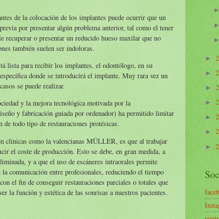
antes de la colocación de los implantes puede ocurrir que un
 previa por presentar algún problema anterior, tal como el tener
ble recuperar o presentar un reducido hueso maxilar que no
ones también suelen ser indoloras.
►
tá lista para recibir los implantes, el odontólogo, en su
►
 específica donde se introducirá el implante. Muy rara vez un
 casos se puede realizar.
►
ociedad y la mejora tecnológica motivada por la
►
ño y fabricación guiada por ordenador) ha permitido limitar
►
ón de todo tipo de restauraciones protésicas.
►
 en clínicas como la valencianas MÜLLER, es que al trabajar
►
cir el coste de producción. Esto se debe, en gran medida, a
liminada, y a que el uso de escáneres intraorales permite
n la comunicación entre profesionales, reduciendo el tiempo
Soc
 con el fin de conseguir restauraciones parciales o totales que
face
lver la función y estética de las sonrisas a nuestros pacientes.
Inst
yout