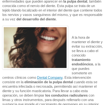
enfermedades que pueden aparecer en 
la pulpa dental
, también 
conocida como el nervio del diente. Esta pulpa se trata de un 
tejido blando localizado en el interior del diente que contiene todos 
los nervios y vasos sanguíneos del mismo, y que es responsable 
a su vez 
del desarrollo del diente
.
A la hora de 
mantener el diente y 
evitar su extracción, 
se lleva a cabo el 
conocido 
tratamiento 
endodóncico
, a la 
que puedes 
someterte en 
centros clínicos como 
Dental Company
. Esta intervención 
consiste en la 
eliminación de la pulpa dental
 cuando esta se 
encuentra infectada o necrosada, permitiendo así mantener el 
diente y su función masticatoria. Para llevar a cabo esta 
operación, se deben limpiar 
los conductos radiculares
 con 
limas y otros instrumentos, para después rellenarlo con una 
sustancia que impide el crecimiento de germenes en su interior.