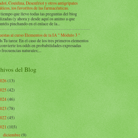
dol, Couldina, Desenfriol y otros antigripales
ticos, los favoritos de las farmacéuticas.
tiempo que llevo todas las preguntas del blog
lizadas (y ahora y desde aquí os animo a que
ntéis pinchando en el enlace de la...
estas al curso Elementos de la IA " Módulo 3 "
Tu tarea: En el caso de los tres primeros elementos
 convierte los odds en probabilidades expresadas
frecuencias naturales;...
hivos del Blog
2026
(13)
2025
(42)
2024
(46)
2023
(78)
2022
(45)
2021
(103)
diciembre
(9)
►