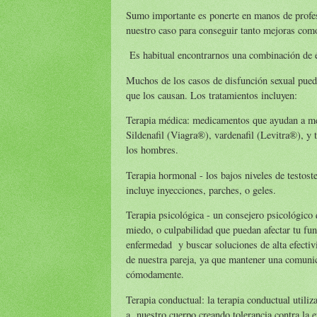
Sumo importante es ponerte en manos de profe
nuestro caso para conseguir tanto mejoras como
Es habitual encontrarnos una combinación de é
Muchos de los casos de disfunción sexual puede
que los causan. Los tratamientos incluyen:
Terapia médica: medicamentos que ayudan a mej
Sildenafil (Viagra®), vardenafil (Levitra®), y 
los hombres.
Terapia hormonal - los bajos niveles de testos
incluye inyecciones, parches, o geles.
Terapia psicológica - un consejero psicológico 
miedo, o culpabilidad que puedan afectar tu func
enfermedad y buscar soluciones de alta efectiv
de nuestra pareja, ya que mantener una comunic
cómodamente.
Terapia conductual: la terapia conductual utiliz
a nuestro cuerpo creando tolerancia contra la 