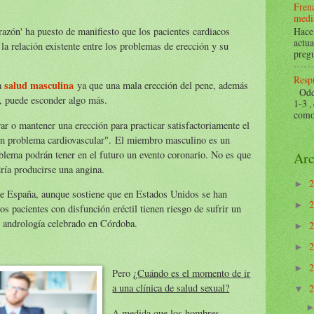
Frena
mediá
razón' ha puesto de manifiesto que los pacientes cardiacos
Hace 
actua
la relación existente entre los problemas de erección y su
pregu
Respu
salud masculina
la
ya que una mala erección del pene, además
Odds 
s, puede esconder algo más.
1-3 ,
como 
rar o mantener una erección para practicar satisfactoriamente el
un problema cardiovascular". El miembro masculino es un
oblema podrán tener en el futuro un evento coronario. No es que
Arc
dría producirse una angina.
►
de España, aunque sostiene que en Estados Unidos se han
►
os pacientes con disfunción eréctil tienen riesgo de sufrir un
e andrología celebrado en Córdoba.
►
►
►
Pero
¿Cuándo es el momento de ir
a una clínica de salud sexual?
▼
A medida que los hombres