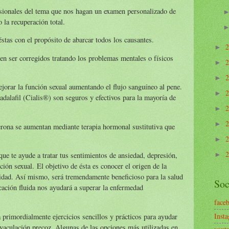
sionales del tema que nos hagan un examen personalizado de
 la recuperación total.
stas con el propósito de abarcar todos los causantes.
►
n ser corregidos tratando los problemas mentales o físicos
►
►
orar la función sexual aumentando el flujo sanguíneo al pene.
►
tadalafil (Cialis®) son seguros y efectivos para la mayoría de
►
►
terona se aumentan mediante terapia hormonal sustitutiva que
►
que te ayude a tratar tus sentimientos de ansiedad, depresión,
►
ión sexual. El objetivo de ésta es conocer el origen de la
idad. Así mismo, será tremendamente beneficioso para la salud
Soc
ación fluida nos ayudará a superar la enfermedad
face
Inst
a primordialmente ejercicios sencillos y prácticos para ayudar
eyaculación precoz. Algunas de las opciones más utilizadas en