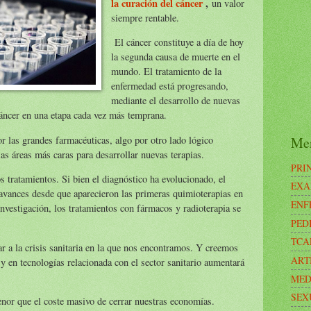
la curación del cáncer
,
un valor
siempre rentable.
El cáncer constituye a día de hoy
la segunda causa de muerte en el
mundo. El tratamiento de la
enfermedad está progresando,
mediante el desarrollo de nuevas
 cáncer en una etapa cada vez más temprana.
Me
r las grandes farmacéuticas, algo por otro lado lógico
las áreas más caras para desarrollar nuevas terapias.
PRI
s tratamientos. Si bien el diagnóstico ha evolucionado, el
EXA
avances desde que aparecieron las primeras quimioterapias en
ENF
investigación, los tratamientos con fármacos y radioterapia se
PED
TCA
r a la crisis sanitaria en la que nos encontramos. Y creemos
ART
 y en tecnologías relacionada con el sector sanitario aumentará
MED
SEX
enor que el coste masivo de cerrar nuestras economías.