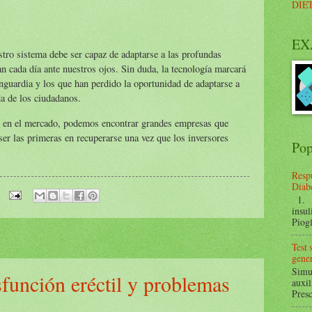
DIE
EX
tro sistema debe ser capaz de adaptarse a las profundas
n cada día ante nuestros ojos. Sin duda, la tecnología marcará
vanguardia y los que han perdido la oportunidad de adaptarse a
a de los ciudadanos.
o en el mercado, podemos encontrar grandes empresas que
ser las primeras en recuperarse una vez que los inversores
Pop
Respu
Diabe
1. ¿
insul
Piogl
Test
gener
Simul
isfunción eréctil y problemas
auxil
Presc