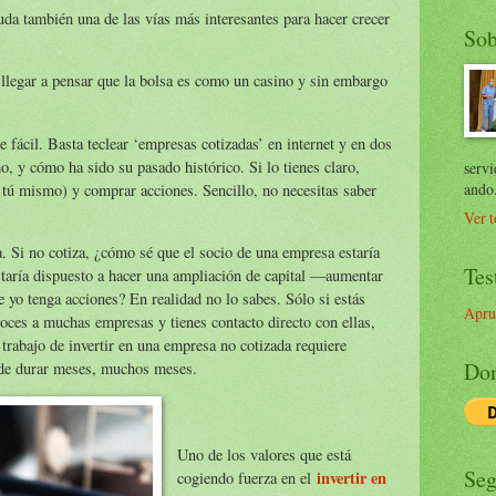
uda también una de las vías más interesantes para hacer crecer
Sob
llegar a pensar que la bolsa es como un casino y sin embargo
 fácil. Basta teclear ‘empresas cotizadas’ en internet y en dos
o, y cómo ha sido su pasado histórico. Si lo tienes claro,
servi
ando
 tú mismo) y comprar acciones. Sencillo, no necesitas saber
Ver t
. Si no cotiza, ¿cómo sé que el socio de una empresa estaría
Tes
taría dispuesto a hacer una ampliación de capital —aumentar
yo tenga acciones? En realidad no lo sabes. Sólo si estás
Apru
ces a muchas empresas y tienes contacto directo con ellas,
 trabajo de invertir en una empresa no cotizada requiere
Don
uede durar meses, muchos meses.
Uno de los valores que está
Seg
invertir en
cogiendo fuerza en el