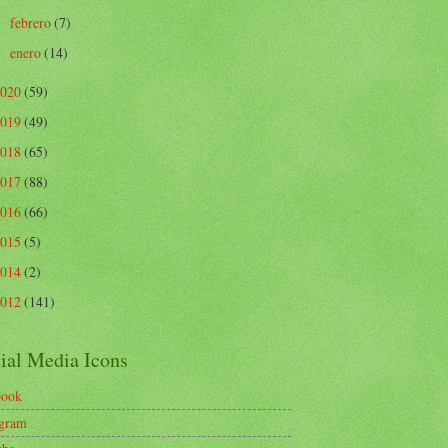
febrero
(7)
►
enero
(14)
►
2020
(59)
2019
(49)
2018
(65)
2017
(88)
2016
(66)
2015
(5)
2014
(2)
2012
(141)
ial Media Icons
book
agram