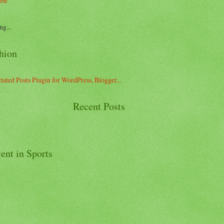
ube
ng...
hion
Recent Posts
ent in Sports