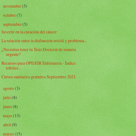
noviembre
(5)
►
octubre
(7)
►
septiembre
(5)
▼
Invertir en la curación del cáncer
La relación entre la disfunción eréctil y problema...
¿Necesitas tener tu Tesis Doctoral de manera
urgente?
Recursos para OPE/EIR Enfermería - Índice
tobillo/...
Cursos sanitarios gratuitos Septiembre 2021
agosto
(3)
►
julio
(8)
►
junio
(8)
►
mayo
(13)
►
abril
(9)
►
marzo
(15)
►