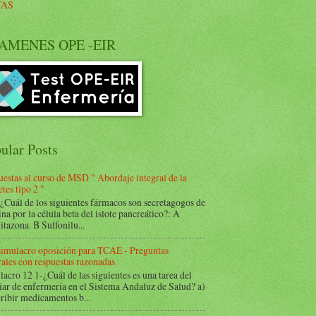
TAS
AMENES OPE -EIR
ular Posts
estas al curso de MSD " Abordaje integral de la
tes tipo 2 "
Cuál de los siguientes fármacos son secretagogos de
ina por la célula beta del islote pancreático?: A
itazona. B Sulfonilu...
 simulacro oposición para TCAE - Preguntas
ales con respuestas razonadas
acro 12 1-¿Cuál de las siguientes es una tarea del
iar de enfermería en el Sistema Andaluz de Salud? a)
ribir medicamentos b...