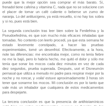
puede que la mejor opción sea comprar el más barato. Sí,
frenadol tiene cafeína y vitamina C, nada que no se solucione con
el placer de tomar un café caliente o beberse un zumo de
naranja. Lo del antitusígeno, ya está resuelto, si no hay tos sobra
y si no, pues está bien.
La segunda conclusión tras leer bien sobre la Fenilefrina y la
Pseudoefedrina, es que son mucho más eficaces inhaladas que
tomadas. No contento con leerlo procedí, ya que esta semana he
estado levemente constipado, a hacer las pruebas
experimentales, tomé un desenfriol. Efectivamente, a la hora,
note las diferencias: me encontraba mejor, como no tenía fiebre
no me la bajó, pero lo habría hecho, me quitó el dolor y sólo me
tenía que sonar los mocos cada diez minutos en vez de cada
diez segundos, prueba superada. Después, usé el Disneumón
pernasal que utiliza a menudo mi padre para respirar mejor por la
noche y no roncar, y
voila!
estuve aproximadamente 3 horas sin
tener que sonarme los mocos. Mi conclusión es por lo tanto que
vale más un inhalador que cualquiera de estos medicamentos
para despejarte.
La tercera conclusión es que la presencia de antihistamínicos