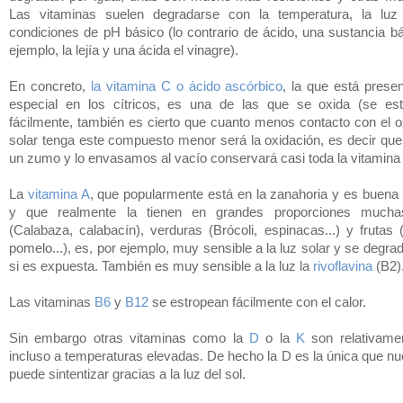
Las vitaminas suelen degradarse con la temperatura, la luz
condiciones de pH básico (lo contrario de ácido, una sustancia bá
ejemplo, la lejía y una ácida el vinagre).
En concreto,
la vitamina C o ácido ascórbico
, la que está prese
especial en los cítricos, es una de las que se oxida (se es
fácilmente, también es cierto que cuanto menos contacto con el o
solar tenga este compuesto menor será la oxidación, es decir qu
un zumo y lo envasamos al vacío conservará casi toda la vitamina
La
vitamina A
, que popularmente está en la zanahoria y es buena p
y que realmente la tienen en grandes proporciones muchas
(Calabaza, calabacín), verduras (Brócoli, espinacas...) y frutas 
pomelo...), es, por ejemplo, muy sensible a la luz solar y se degra
si es expuesta. También es muy sensible a la luz la
rivoflavina
(B2)
Las vitaminas
B6
y
B12
se estropean fácilmente con el calor.
Sin embargo otras vitaminas como la
D
o la
K
son relativame
incluso a temperaturas elevadas. De hecho la D es la única que nu
puede sintentizar gracias a la luz del sol.