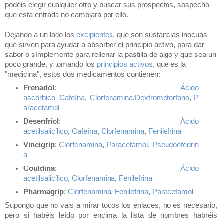
podéis elegir cualquier otro y buscar sus prospectos, sospecho
que esta entrada no cambiará por ello.
Dejando a un lado los
excipientes
, que son sustancias inocuas
que sirven para ayudar a absorber el principio activo, para dar
sabor o símplemente para rellenar la pastilla de algo y que sea un
poco grande, y tomando los
principios activos
, que es la
"medicina", estos dos medicamentos contienen:
Frenadol
:
Ácido
ascórbico
,
Cafeína
,
Clorfenamina
,
Dextrometorfano
,
P
aracetamol
Desenfriol
:
Ácido
acetilsalicílico
,
Cafeína
,
Clorfenamina
,
Fenilefrina
Vincigrip
:
Clorfenamina
,
Paracetamol
,
Pseudoefedrin
a
Couldina
:
Ácido
acetilsalicílico
,
Clorfenamina
,
Fenilefrina
Pharmagrip
:
Clorfenamina
,
Fenilefrina
,
Paracetamol
Supongo que no vais a mirar todos los enlaces, no es necesario,
pero si habéis leído por encima la lista de nombres habréis