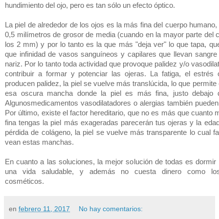
hundimiento del ojo, pero es tan sólo un efecto óptico.
La piel de alrededor de los ojos es la más fina del cuerpo humano,
0,5 milímetros de grosor de media (cuando en la mayor parte del 
los 2 mm) y por lo tanto es la que más "deja ver" lo que tapa, q
que infinidad de vasos sanguíneos y capilares que llevan sangre 
nariz. Por lo tanto toda actividad que provoque palidez y/o vasodil
contribuir a formar y potenciar las ojeras. La fatiga, el estrés
producen palidez, la piel se vuelve más translúcida, lo que permi
esa oscura mancha donde la piel es más fina, justo debajo d
Algunosmedicamentos vasodilatadores o alergias también pueden 
Por último, existe el factor hereditario, que no es más que cuanto
fina tengas la piel más exageradas parecerán tus ojeras y la edad
pérdida de colágeno, la piel se vuelve más transparente lo cual fa
vean estas manchas.
En cuanto a las soluciones, la mejor solución de todas es dormir 
una vida saludable, y además no cuesta dinero como los
cosméticos.
en
febrero 11, 2017
No hay comentarios: