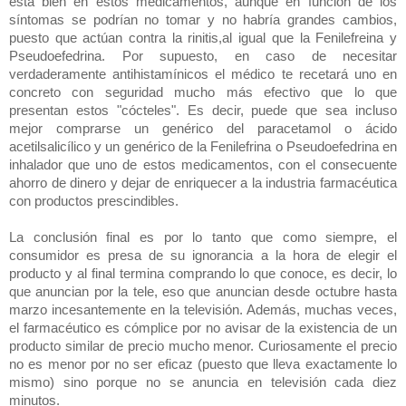
está bien en estos medicamentos, aunque en función de los
síntomas se podrían no tomar y no habría grandes cambios,
puesto que actúan contra la rinitis,al igual que la Fenilefreina y
Pseudoefedrina. Por supuesto, en caso de necesitar
verdaderamente antihistamínicos el médico te recetará uno en
concreto con seguridad mucho más efectivo que lo que
presentan estos "cócteles". Es decir, puede que sea incluso
mejor comprarse un genérico del paracetamol o ácido
acetilsalicílico y un genérico de la Fenilefrina o Pseudoefedrina en
inhalador que uno de estos medicamentos, con el consecuente
ahorro de dinero y dejar de enriquecer a la industria farmacéutica
con productos prescindibles.
La conclusión final es por lo tanto que como siempre, el
consumidor es presa de su ignorancia a la hora de elegir el
producto y al final termina comprando lo que conoce, es decir, lo
que anuncian por la tele, eso que anuncian desde octubre hasta
marzo incesantemente en la televisión. Además, muchas veces,
el farmacéutico es cómplice por no avisar de la existencia de un
producto similar de precio mucho menor. Curiosamente el precio
no es menor por no ser eficaz (puesto que lleva exactamente lo
mismo) sino porque no se anuncia en televisión cada diez
minutos.