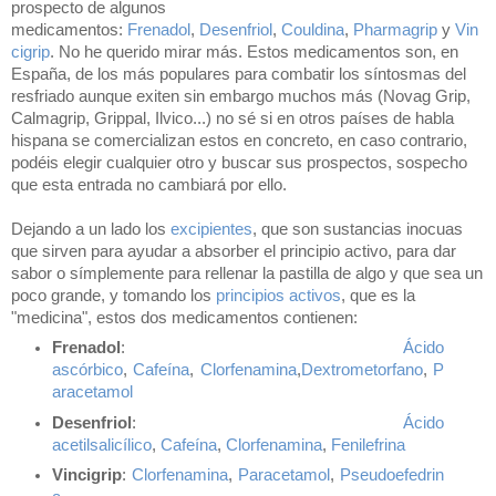
prospecto de algunos
medicamentos:
Frenadol
,
Desenfriol
,
Couldina
,
Pharmagrip
y
Vin
cigrip
. No he querido mirar más. Estos medicamentos son, en
España, de los más populares para combatir los síntosmas del
resfriado aunque exiten sin embargo muchos más (Novag Grip,
Calmagrip, Grippal, Ilvico...) no sé si en otros países de habla
hispana se comercializan estos en concreto, en caso contrario,
podéis elegir cualquier otro y buscar sus prospectos, sospecho
que esta entrada no cambiará por ello.
Dejando a un lado los
excipientes
, que son sustancias inocuas
que sirven para ayudar a absorber el principio activo, para dar
sabor o símplemente para rellenar la pastilla de algo y que sea un
poco grande, y tomando los
principios activos
, que es la
"medicina", estos dos medicamentos contienen:
Frenadol
:
Ácido
ascórbico
,
Cafeína
,
Clorfenamina
,
Dextrometorfano
,
P
aracetamol
Desenfriol
:
Ácido
acetilsalicílico
,
Cafeína
,
Clorfenamina
,
Fenilefrina
Vincigrip
:
Clorfenamina
,
Paracetamol
,
Pseudoefedrin