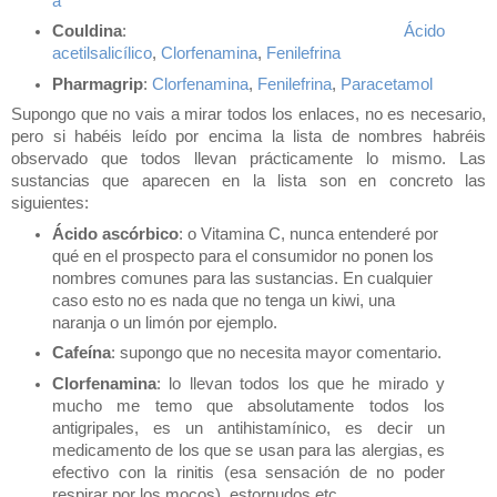
a
Couldina
:
Ácido
acetilsalicílico
,
Clorfenamina
,
Fenilefrina
Pharmagrip
:
Clorfenamina
,
Fenilefrina
,
Paracetamol
Supongo que no vais a mirar todos los enlaces, no es necesario,
pero si habéis leído por encima la lista de nombres habréis
observado que todos llevan prácticamente lo mismo. Las
sustancias que aparecen en la lista son en concreto las
siguientes:
Ácido ascórbico
: o Vitamina C, nunca entenderé por
qué en el prospecto para el consumidor no ponen los
nombres comunes para las sustancias. En cualquier
caso esto no es nada que no tenga un kiwi, una
naranja o un limón por ejemplo.
Cafeína
: supongo que no necesita mayor comentario.
Clorfenamina
: lo llevan todos los que he mirado y
mucho me temo que absolutamente todos los
antigripales, es un antihistamínico, es decir un
medicamento de los que se usan para las alergias, es
efectivo con la rinitis (esa sensación de no poder
respirar por los mocos), estornudos etc...