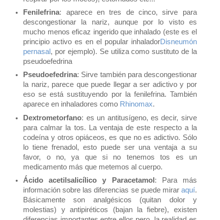
Fenilefrina
: aparece en tres de cinco, sirve para
descongestionar la nariz, aunque por lo visto es
mucho menos eficaz ingerido que inhalado (este es el
principio activo es en el popular inhalador
Disneumón
pernasal
, por ejemplo). Se utiliza como sustituto de la
pseudoefedrina
Pseudoefedrina
: Sirve también para descongestionar
la nariz, parece que puede llegar a ser adictivo y por
eso se está sustituyendo por la fenilefrina. También
aparece en inhaladores como
Rhinomax
.
Dextrometorfano
: es un antitusígeno, es decir, sirve
para calmar la tos. La ventaja de este respecto a la
codeína y otros opiáceos, es que no es adictivo. Sólo
lo tiene frenadol, esto puede ser una ventaja a su
favor, o no, ya que si no tenemos tos es un
medicamento más que metemos al cuerpo.
Ácido acetilsalicílico y Paracetamol
: Para más
información sobre las diferencias se puede mirar
aquí
.
Básicamente son analgésicos (quitan dolor y
molestias) y antipiréticos (bajan la fiebre), existen
diferencias importantes entre ellos pero, la realidad es