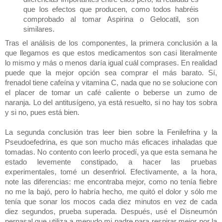
que los efectos que producen, como todos habréis
comprobado al tomar Aspirina o Gelocatil, son
similares.
Tras el análisis de los componentes, la primera conclusión a la
que llegamos es que estos medicamentos son casi literalmente
lo mismo y más o menos daría igual cuál comprases. En realidad
puede que la mejor opción sea comprar el más barato. Sí,
frenadol tiene cafeína y vitamina C, nada que no se solucione con
el placer de tomar un café caliente o beberse un zumo de
naranja. Lo del antitusígeno, ya está resuelto, si no hay tos sobra
y si no, pues está bien.
La segunda conclusión tras leer bien sobre la Fenilefrina y la
Pseudoefedrina, es que son mucho más eficaces inhaladas que
tomadas. No contento con leerlo procedí, ya que esta semana he
estado levemente constipado, a hacer las pruebas
experimentales, tomé un desenfriol. Efectivamente, a la hora,
note las diferencias: me encontraba mejor, como no tenía fiebre
no me la bajó, pero lo habría hecho, me quitó el dolor y sólo me
tenía que sonar los mocos cada diez minutos en vez de cada
diez segundos, prueba superada. Después, usé el Disneumón
pernasal que utiliza a menudo mi padre para respirar mejor por la