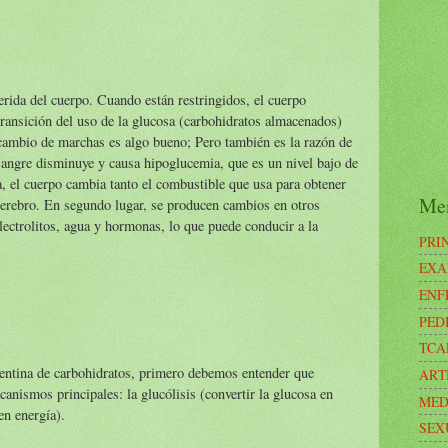
erida del cuerpo. Cuando están restringidos, el cuerpo
transición del uso de la glucosa (carbohidratos almacenados)
e cambio de marchas es algo bueno; Pero también es la razón de
a sangre disminuye y causa hipoglucemia, que es un nivel bajo de
, el cuerpo cambia tanto el combustible que usa para obtener
Me
cerebro. En segundo lugar, se producen cambios en otros
electrolitos, agua y hormonas, lo que puede conducir a la
PRI
EXA
ENF
PED
TCA
pentina de carbohidratos, primero debemos entender que
ART
nismos principales: la glucólisis (convertir la glucosa en
MED
en energía).
SEX