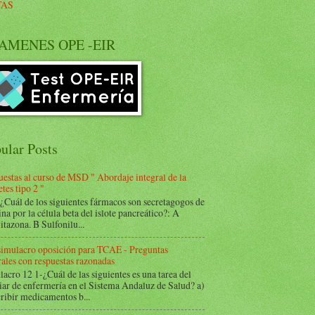
TAS
AMENES OPE -EIR
ular Posts
estas al curso de MSD " Abordaje integral de la
tes tipo 2 "
Cuál de los siguientes fármacos son secretagogos de
ina por la célula beta del islote pancreático?: A
itazona. B Sulfonilu...
 simulacro oposición para TCAE - Preguntas
ales con respuestas razonadas
acro 12 1-¿Cuál de las siguientes es una tarea del
iar de enfermería en el Sistema Andaluz de Salud? a)
ribir medicamentos b...