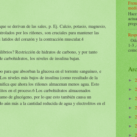
Frena
mediá
Hace 
actua
pregu
que se derivan de las sales, p. Ej. Calcio, potasio, magnesio,
ntrolados por los riñones, son cruciales para mantener las
Respu
 latidos del corazón y la contracción muscular.4
Odds 
1-3 ,
como 
ilibrios? Restricción de hidratos de carbono, y por tanto
e carbohidratos, los niveles de insulina bajan.
Arc
po para que absorban la glucosa en el torrente sanguíneo, e
Los niveles más bajos de insulina (como resultado de la
►
gnifica que ahora los riñones almacenan menos agua. Esto
►
olitos en el proceso.6 Los carbohidratos almacenados
ramo de glucógeno, por lo que esto también causa un
►
o aún más a la cantidad reducida de agua y electrolitos en el
►
►
►
►