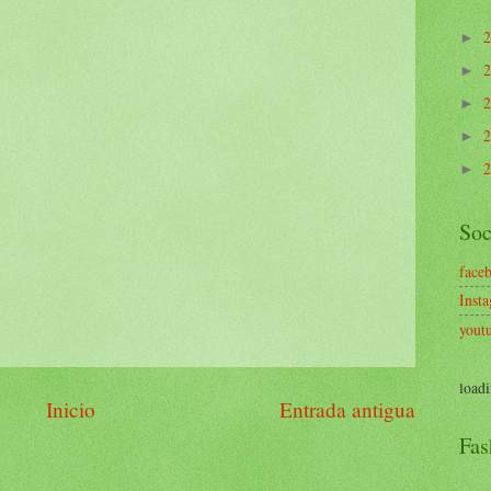
►
►
►
►
►
Soc
face
Inst
yout
loadi
Inicio
Entrada antigua
Fas