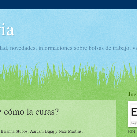
ia
dad, novedades, informaciones sobre bolsas de trabajo, v
Jue
y cómo la curas?
Brianna Stubbs, Aarushi Bajaj y Nate Martins.
EDU