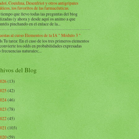
dol, Couldina, Desenfriol y otros antigripales
ticos, los favoritos de las farmacéuticas.
tiempo que llevo todas las preguntas del blog
lizadas (y ahora y desde aquí os animo a que
ntéis pinchando en el enlace de la...
estas al curso Elementos de la IA " Módulo 3 "
Tu tarea: En el caso de los tres primeros elementos
 convierte los odds en probabilidades expresadas
frecuencias naturales;...
hivos del Blog
2026
(13)
2025
(42)
2024
(46)
2023
(78)
2022
(45)
2021
(103)
2020
(59)