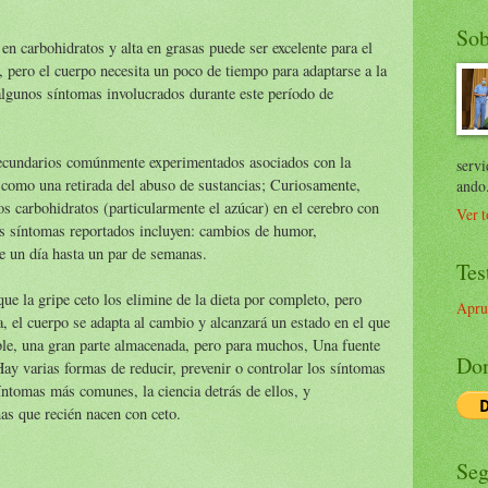
Sob
 en carbohidratos y alta en grasas puede ser excelente para el
 pero el cuerpo necesita un poco de tiempo para adaptarse a la
lgunos síntomas involucrados durante este período de
 secundarios comúnmente experimentados asociados con la
servi
 como una retirada del abuso de sustancias; Curiosamente,
ando
os carbohidratos (particularmente el azúcar) en el cerebro con
Ver t
os síntomas reportados incluyen: cambios de humor,
de un día hasta un par de semanas.
Tes
e la gripe ceto los elimine de la dieta por completo, pero
Apru
, el cuerpo se adapta al cambio y alcanzará un estado en el que
le, una gran parte almacenada, pero para muchos, Una fuente
Don
Hay varias formas de reducir, prevenir o controlar los síntomas
íntomas más comunes, la ciencia detrás de ellos, y
as que recién nacen con ceto.
Seg