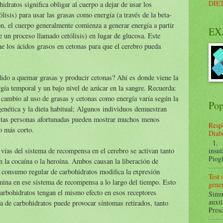
DIE
idratos significa obligar al cuerpo a dejar de usar los
lisis) para usar las grasas como energía (a través de la beta-
n, el cuerpo generalmente comienza a generar energía a partir
EX
e un proceso llamado cetólisis) en lugar de glucosa. Este
 los ácidos grasos en cetonas para que el cerebro pueda
ido a quemar grasas y producir cetonas? Ahí es donde viene la
rgía temporal y un bajo nivel de azúcar en la sangre. Recuerda:
l cambio al uso de grasas y cetonas como energía varía según la
Pop
enética y la dieta habitual; Algunos individuos demuestran
Estas personas afortunadas pueden mostrar muchos menos
Respu
o más corto.
Diabe
1. ¿
vías del sistema de recompensa en el cerebro se activan tanto
insul
Piogl
n la cocaína o la heroína. Ambos causan la liberación de
 consumo regular de carbohidratos modifica la expresión
Test
amina en ese sistema de recompensa a lo largo del tiempo. Esto
gener
carbohidratos tengan el mismo efecto en esos receptores
Simul
auxil
ina de carbohidratos puede provocar síntomas retirados, tanto
Presc