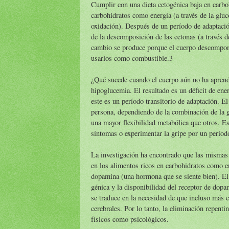
Cumplir con una dieta cetogénica baja en carboh
carbohidratos como energía (a través de la glucó
oxidación). Después de un período de adaptació
de la descomposición de las cetonas (a través d
cambio se produce porque el cuerpo descompone
usarlos como combustible.3
¿Qué sucede cuando el cuerpo aún no ha aprend
hipoglucemia. El resultado es un déficit de ene
este es un período transitorio de adaptación. E
persona, dependiendo de la combinación de la g
una mayor flexibilidad metabólica que otros. 
síntomas o experimentar la gripe por un períod
La investigación ha encontrado que las mismas 
en los alimentos ricos en carbohidratos como e
dopamina (una hormona que se siente bien). El
génica y la disponibilidad del receptor de dop
se traduce en la necesidad de que incluso más 
cerebrales. Por lo tanto, la eliminación repent
físicos como psicológicos.