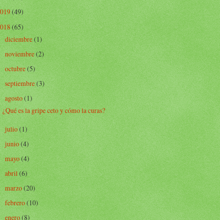
2019
(49)
2018
(65)
diciembre
(1)
►
noviembre
(2)
►
octubre
(5)
►
septiembre
(3)
►
agosto
(1)
▼
¿Qué es la gripe ceto y cómo la curas?
julio
(1)
►
junio
(4)
►
mayo
(4)
►
abril
(6)
►
marzo
(20)
►
febrero
(10)
►
enero
(8)
►