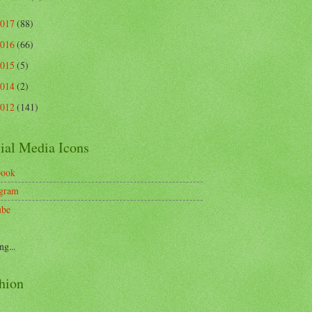
2017
(88)
2016
(66)
2015
(5)
2014
(2)
2012
(141)
ial Media Icons
book
agram
ube
ng...
hion