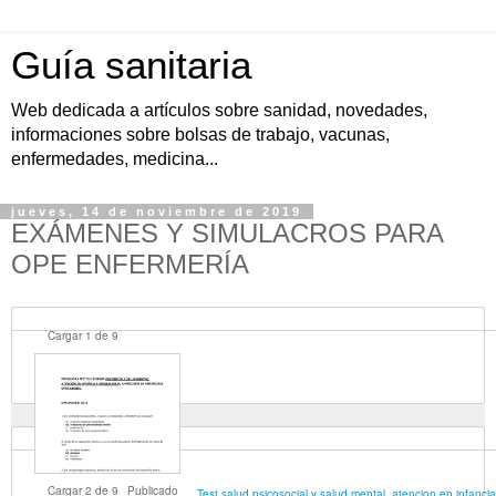
Guía sanitaria
Web dedicada a artículos sobre sanidad, novedades,
informaciones sobre bolsas de trabajo, vacunas,
enfermedades, medicina...
jueves, 14 de noviembre de 2019
EXÁMENES Y SIMULACROS PARA
OPE ENFERMERÍA
Cargar
1
de
9
Cargar
2
de
9
Publicado
Test salud psicosocial y salud mental. atencion en infanci