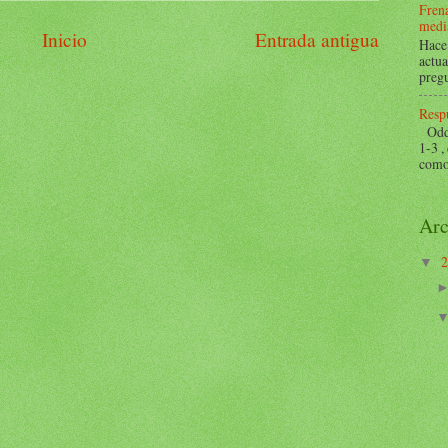
Frena
mediá
Inicio
Entrada antigua
Hace 
actua
pregu
Respu
Odds 
1-3 ,
como 
Arc
▼