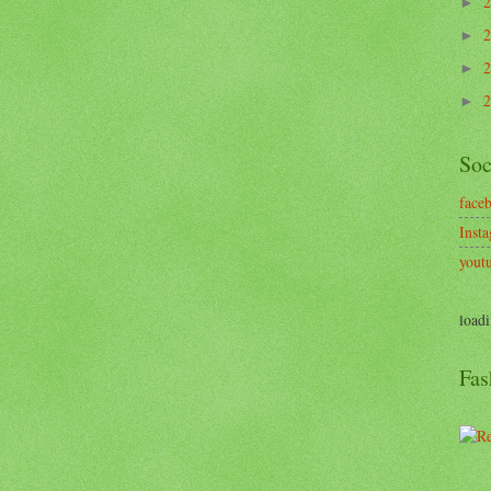
►
►
►
►
Soc
face
Inst
yout
loadi
Fas