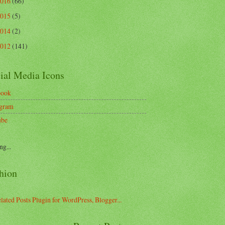
2016
(66)
2015
(5)
2014
(2)
2012
(141)
ial Media Icons
book
agram
ube
ng...
hion