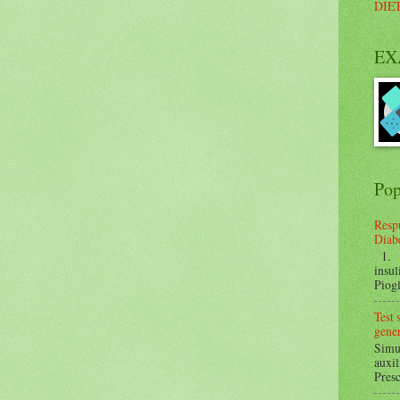
DIE
EX
Pop
Respu
Diabe
1. ¿
insul
Piogl
Test
gener
Simul
auxil
Presc