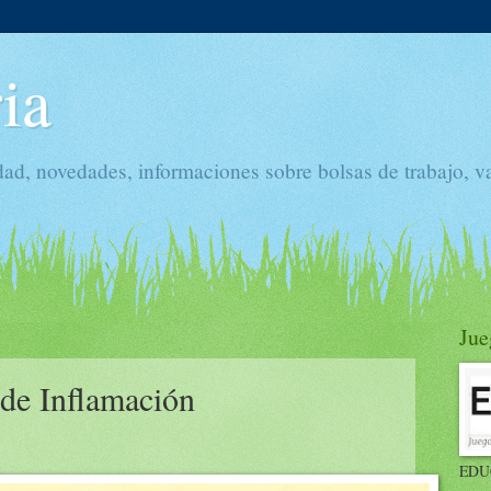
ia
dad, novedades, informaciones sobre bolsas de trabajo, v
Jue
 de Inflamación
EDU