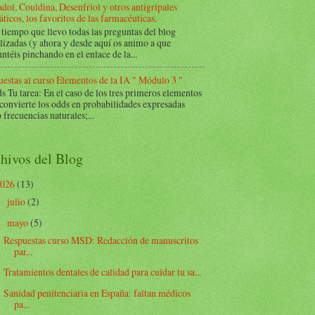
dol, Couldina, Desenfriol y otros antigripales
ticos, los favoritos de las farmacéuticas.
tiempo que llevo todas las preguntas del blog
lizadas (y ahora y desde aquí os animo a que
ntéis pinchando en el enlace de la...
estas al curso Elementos de la IA " Módulo 3 "
Tu tarea: En el caso de los tres primeros elementos
 convierte los odds en probabilidades expresadas
frecuencias naturales;...
hivos del Blog
2026
(13)
julio
(2)
►
mayo
(5)
▼
Respuestas curso MSD: Redacción de manuscritos
par...
Tratamientos dentales de calidad para cuidar tu sa...
Sanidad penitenciaria en España: faltan médicos
pa...