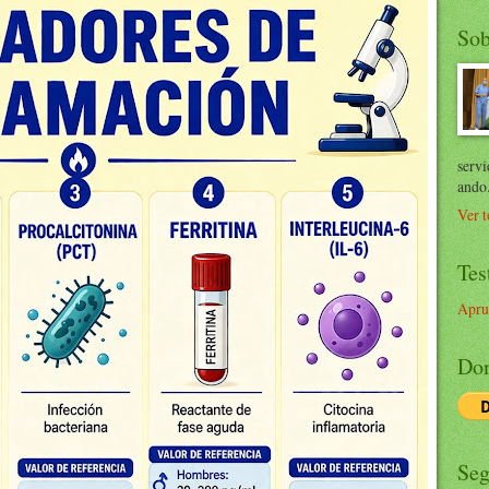
Sob
servi
ando
Ver t
Tes
Apru
Don
Seg