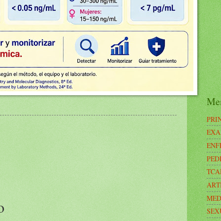
Me
PRI
EXA
ENF
PED
TCA
ART
MED
o
SEX