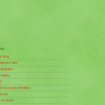
nu
NCIPAL
MENES OPE
ERMERÍA
IATRÍA
E
ÍCULOS DE INTERES
ICOS
UALIDAD