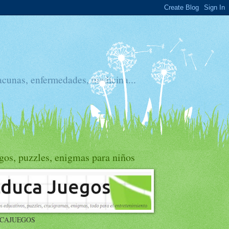
acunas, enfermedades, medicina...
gos, puzzles, enigmas para niños
CAJUEGOS