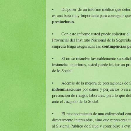
•
Disponer de un informe médico que deter
es una baza muy importante para conseguir que 
prestaciones
.
•
Con este informe usted puede solicitar el
Provincial del Instituto Nacional de la Segurid
contingencias pr
empresa tenga aseguradas las
•
Si no se resuelve favorablemente su solic
instancias anteriores, usted puede iniciar un p
de lo Social.
•
Además de la mejora de prestaciones de S
indemnizaciones
por daños y perjuicios o en e
prevención de riesgos laborales, para lo que d
ante el Juzgado de lo Social.
•
El reconocimiento de una enfermedad como
directamente interesadas, sino que representa u
al Sistema Público de Salud y contribuye a evi