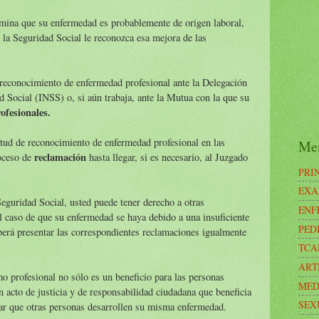
mina que su enfermedad es probablemente de origen laboral,
la Seguridad Social le reconozca esa mejora de las
 reconocimiento de enfermedad profesional ante la Delegación
ad Social (INSS) o, si aún trabaja, ante la Mutua con la que su
ofesionales.
itud de reconocimiento de enfermedad profesional en las
Me
reclamación
roceso de
hasta llegar, si es necesario, al Juzgado
PRI
EXA
eguridad Social, usted puede tener derecho a otras
ENF
l caso de que su enfermedad se haya debido a una insuficiente
PED
eberá presentar las correspondientes reclamaciones igualmente
TCA
ART
 profesional no sólo es un beneficio para las personas
MED
n acto de justicia y de responsabilidad ciudadana que beneficia
SEX
tar que otras personas desarrollen su misma enfermedad.