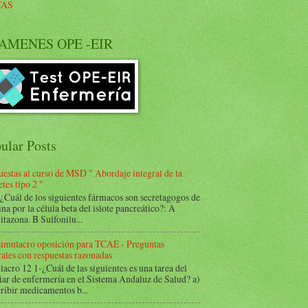
TAS
AMENES OPE -EIR
ular Posts
estas al curso de MSD " Abordaje integral de la
tes tipo 2 "
Cuál de los siguientes fármacos son secretagogos de
ina por la célula beta del islote pancreático?: A
itazona. B Sulfonilu...
 simulacro oposición para TCAE - Preguntas
ales con respuestas razonadas
acro 12 1-¿Cuál de las siguientes es una tarea del
iar de enfermería en el Sistema Andaluz de Salud? a)
ribir medicamentos b...