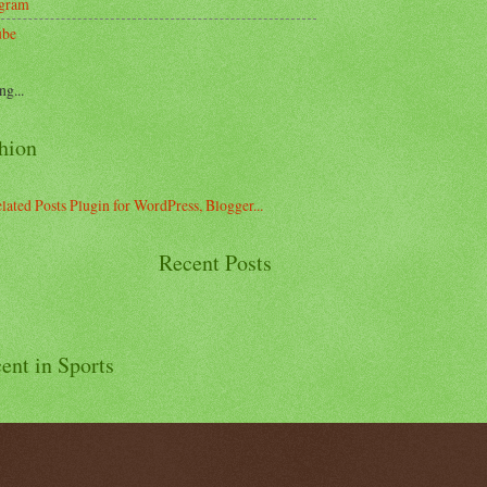
agram
ube
ng...
hion
Recent Posts
ent in Sports