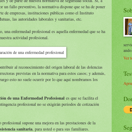
les y de parte de nuestra normativa de seguridad social. Si, a
por un fallo preventivo, la normativa dispone que se ha de poner
Sob
te de empresas, instituciones públicas como el Instituto
tuas, las autoridades laborales y sanitarias, etc.
o, una enfermedad profesional es aquella enfermedad que se ha
uestra actividad profesional.
servi
ando
Ver t
ntribuir al reconocimiento del origen laboral de las dolencias
Tes
orrectoras previstas en la normativa para estos casos; y además,
bargo esto no suele ocurrir por lo que aquí nombramos los
Apru
Don
ración de una Enfermedad Profesional
es que se facilita el
tingencia profesional no se exigirán períodos de cotización
profesional supone una mejora en las prestaciones de la
Seg
istencia sanitaria
, para usted o para sus familiares.