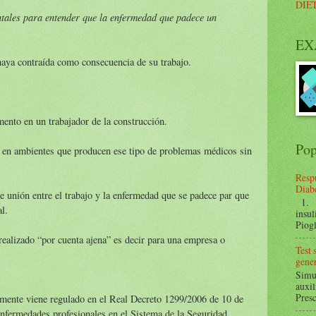
DIE
ntales para entender que la enfermedad que padece un
EX
aya contraída como consecuencia de su trabajo.
mento en un trabajador de la construcción.
Pop
o en ambientes que producen ese tipo de problemas médicos sin
Respu
Diabe
e unión entre el trabajo y la enfermedad que se padece par que
1. ¿
l.
insul
Piogl
 realizado “por cuenta ajena” es decir para una empresa o
Test
gener
Simul
auxil
Presc
lmente viene regulado en el Real Decreto 1299/2006 de 10 de
nfermedades profesionales en el Sistema de la Seguridad