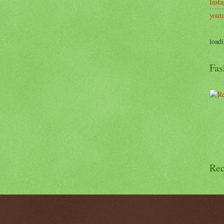
Inst
yout
loadi
Fas
Rec