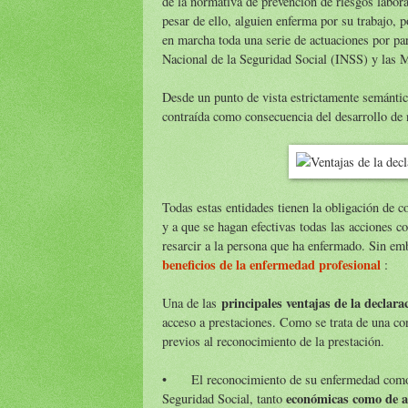
de la normativa de prevención de riesgos labora
pesar de ello, alguien enferma por su trabajo, 
en marcha toda una serie de actuaciones por par
Nacional de la Seguridad Social (INSS) y las Mu
Desde un punto de vista estrictamente semántic
contraída como consecuencia del desarrollo de n
Todas estas entidades tienen la obligación de co
y a que se hagan efectivas todas las acciones c
resarcir a la persona que ha enfermado. Sin em
beneficios de la enfermedad profesional
:
principales ventajas de la decla
Una de las
acceso a prestaciones. Como se trata de una con
previos al reconocimiento de la prestación.
•
El reconocimiento de su enfermedad como 
económicas como de as
Seguridad Social, tanto