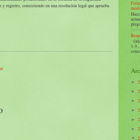
Frena
ón y registro, consistiendo en una resolución legal que aprueba
mediá
Hace 
actua
pregu
Respu
Odds 
1-3 ,
como 
al
Arc
►
►
►
o
►
►
►
▼