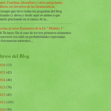
dol, Couldina, Desenfriol y otros antigripales
ticos, los favoritos de las farmacéuticas.
tiempo que llevo todas las preguntas del blog
lizadas (y ahora y desde aquí os animo a que
ntéis pinchando en el enlace de la...
estas al curso Elementos de la IA " Módulo 3 "
Tu tarea: En el caso de los tres primeros elementos
 convierte los odds en probabilidades expresadas
frecuencias naturales;...
hivos del Blog
2026
(13)
2025
(42)
2024
(46)
2023
(78)
2022
(45)
2021
(103)
2020
(59)