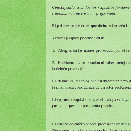
Concluyendo
: Son dos los requisitos fundame
trabajador es de carácter profesional.
primer
El
requisito es que dicha enfermedad h
Varios ejemplos podemos citar:
1.- Alergias en las manos provocadas por el ce
2.- Problemas de respiración al haber trabajad
la debida protección.
En definitiva, tenemos que establecer un nexo d
la misma sea considerada de carácter profesiona
segundo
El
requisito es que el trabajo se haya
particular pero no por cuenta propia.
El cuadro de enfermedades profesionales actua
Noviembre por el que se aprueba el cuadro de e