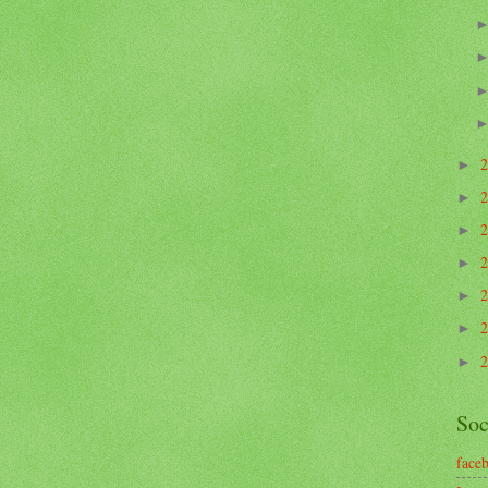
►
►
►
►
►
►
►
Soc
face