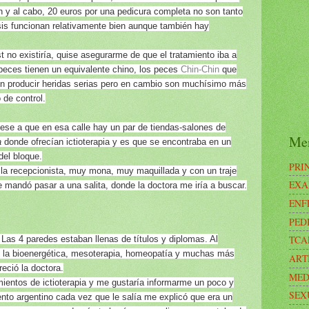
in y al cabo, 20 euros por una pedicura completa no son tanto
sis funcionan relativamente bien aunque también hay
t no existiría, quise asegurarme de que el tratamiento iba a
peces tienen un equivalente chino, los peces
Chin-Chin
que
den producir heridas serias pero en cambio son muchísimo más
 de control.
ese a que en esa calle hay un par de tiendas-salones de
Me
a
donde ofrecían ictioterapia y es que se encontraba en un
del bloque.
PRI
 la recepcionista, muy mona, muy maquillada y con un traje
EXA
 mandó pasar a una salita, donde la doctora me iría a buscar.
ENF
PED
TCA
as 4 paredes estaban llenas de títulos y diplomas. Al
e la bioenergética, mesoterapia, homeopatía y muchas más
ART
reció la doctora.
MED
mientos de ictioterapia y me gustaría informarme un poco y
SEX
cento argentino cada vez que le salía me explicó que era un