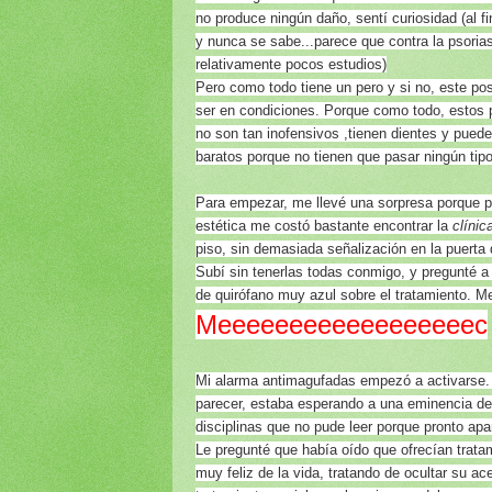
no produce ningún daño, sentí curiosidad (al f
y nunca se sabe...parece que contra la psoria
relativamente pocos estudios)
Pero como todo tiene un pero y si no, este pos
ser en condiciones. Porque como todo, estos 
no son tan inofensivos ,tienen dientes y pue
baratos porque no tienen que pasar ningún tipo
Para empezar, me llevé una sorpresa porque p
estética me costó bastante encontrar la
clínic
piso, sin demasiada señalización en la puerta 
Subí sin tenerlas todas conmigo, y pregunté a
de quirófano muy azul sobre el tratamiento. Me
Meeeeeeeeeeeeeeeeeec
Mi alarma antimagufadas empezó a activarse. L
parecer, estaba esperando a una eminencia d
disciplinas que no pude leer porque pronto apa
Le pregunté que había oído que ofrecían trata
muy feliz de la vida, tratando de ocultar su a