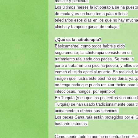
masaje y pedicura.
Los últimos meses la ictioterapia se ha puesto
de moda y es un buen tema para rellenar
telediarios esos días en los que no hay mucha
chicha y tampoco ganas de trabajar.
¿Qué es la icitioterapia?
Básicamente, como todos habréis oído
seguramente, la ictioterapia consiste en un
tratamiento realizado con peces. Se mete la
parte a tratar en una piscina-pecera, y ellos se
comen el tejido epitelial muerto. En realidad, l
imagen que ilustra este post no se daría, ya q
no tenga nada que pueda resultar tóxico para
infecciosas, hongos, por ejemplo)
En Turquía (y es que los pececillos son oriund
Turquía) se han usado tradicionalmente para t
únicamente a ofrecer sus servicios.
Los peces
Garra rufa
están protegidos por el 
bastante estrictas.
Como según todo lo que he encontrado en
Pu