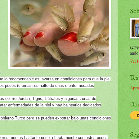
Sob
servi
ando
Ver t
a
Tes
ue lo recomendable es lavarse en condiciones para que la piel
 los peces (cremas, esmalte de uñas o enfermedades
Apru
os del río Jordan, Tigris, Eúfrates y algunas zonas de
Don
ratar enfermedades de la piel y hay balnearios dedicados
Gobierno Turco pero se pueden exportar bajo unas condiciones
Seg
bmed
, que es bastante poco, el tratamiento con estos peces