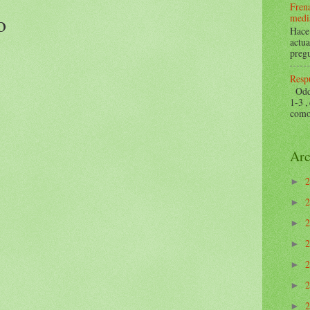
Frena
o
mediá
Hace 
actua
pregu
Respu
Odds 
1-3 ,
como 
Arc
►
►
►
►
►
►
►