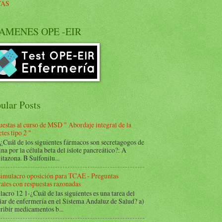
TAS
AMENES OPE -EIR
ular Posts
estas al curso de MSD " Abordaje integral de la
tes tipo 2 "
Cuál de los siguientes fármacos son secretagogos de
ina por la célula beta del islote pancreático?: A
itazona. B Sulfonilu...
 simulacro oposición para TCAE - Preguntas
ales con respuestas razonadas
acro 12 1-¿Cuál de las siguientes es una tarea del
iar de enfermería en el Sistema Andaluz de Salud? a)
ribir medicamentos b...