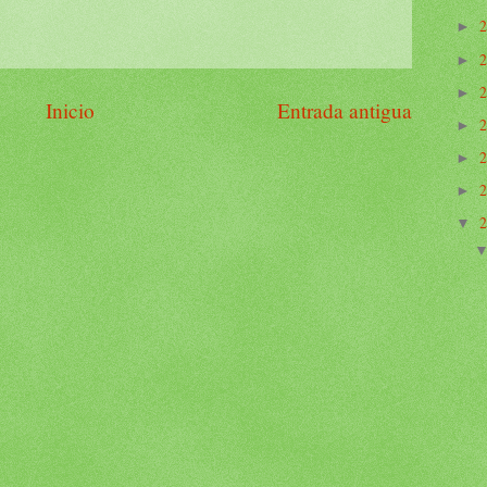
►
►
►
Inicio
Entrada antigua
►
►
►
▼