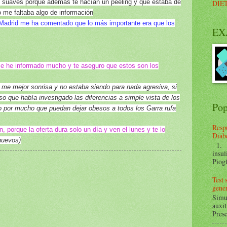
y suaves porque además te hacían un peeling y que estaba de
DIE
 me faltaba algo de información
 Madrid me ha comentado que lo más importante era que los
EX
me he informado mucho y te aseguro que estos son los
 me mejor sonrisa y no estaba siendo para nada agresiva, si
so que había investigado las diferencias a simple vista de los
Pop
io por mucho que puedan dejar obesos a todos los Garra rufa
Respu
 porque la oferta dura solo un día y ven el lunes y te lo
Diabe
huevos)
1. ¿
insul
Piogl
Test
gener
Simul
auxil
Presc