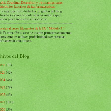
dol, Couldina, Desenfriol y otros antigripales
ticos, los favoritos de las farmacéuticas.
tiempo que llevo todas las preguntas del blog
lizadas (y ahora y desde aquí os animo a que
ntéis pinchando en el enlace de la...
estas al curso Elementos de la IA " Módulo 3 "
Tu tarea: En el caso de los tres primeros elementos
 convierte los odds en probabilidades expresadas
frecuencias naturales;...
hivos del Blog
2026
(13)
2025
(42)
2024
(46)
2023
(78)
2022
(45)
2021
(103)
2020
(59)