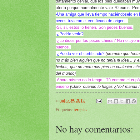
tratamiento genial, que los pies quedaban mu
oferta porque normalmente vale 70 euros. Pero
-Una amiga que lleva tiempo haciéndoselo en
peces tuvieran el certificado de origen...
-Sí, sí, estos lo tienen. Son peces buenos.
-¿Podría verlo?
-¿Lo dices por los peces chinos? No no...yo 
buenos.
-¿Puedo ver el certificado?
(prometo que tenía
no más bien alguien que no tenía ni idea... y e
bichos, que no meto mis pies en cualquier sit
del mundo)
-Ahora mismo no lo tengo.. Tú compra el cupón,
enseño
(Claro, cuando lo hagas ¿No? manda 
en
julio 09, 2012
Etiquetas:
terapias
No hay comentarios: