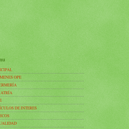
nu
NCIPAL
MENES OPE
ERMERÍA
IATRÍA
E
ÍCULOS DE INTERES
ICOS
UALIDAD