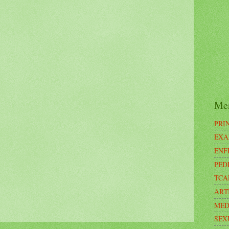
Me
PRI
EXA
ENF
PED
TCA
ART
MED
SEX