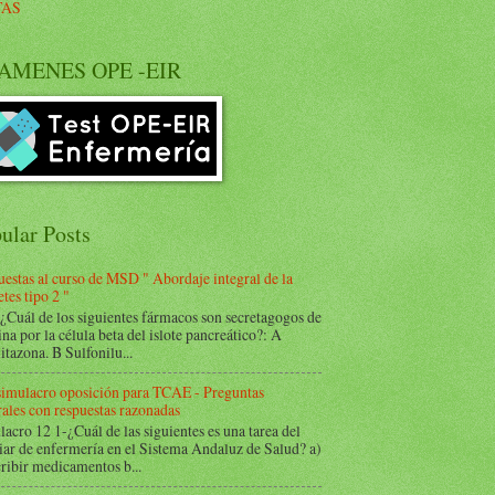
TAS
AMENES OPE -EIR
ular Posts
estas al curso de MSD " Abordaje integral de la
tes tipo 2 "
Cuál de los siguientes fármacos son secretagogos de
ina por la célula beta del islote pancreático?: A
itazona. B Sulfonilu...
 simulacro oposición para TCAE - Preguntas
ales con respuestas razonadas
acro 12 1-¿Cuál de las siguientes es una tarea del
iar de enfermería en el Sistema Andaluz de Salud? a)
ribir medicamentos b...