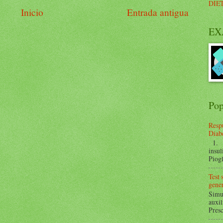
DIE
Inicio
Entrada antigua
EX
Pop
Respu
Diabe
1. ¿
insul
Piogl
Test
gener
Simul
auxil
Presc