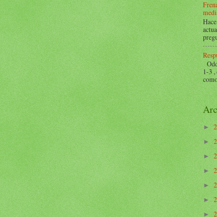
Frena
mediá
Hace 
actua
pregu
Respu
Odds 
1-3 ,
como 
Arc
►
►
►
►
►
►
►