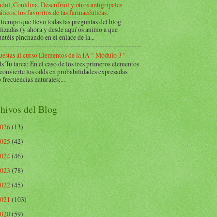
dol, Couldina, Desenfriol y otros antigripales
ticos, los favoritos de las farmacéuticas.
tiempo que llevo todas las preguntas del blog
lizadas (y ahora y desde aquí os animo a que
ntéis pinchando en el enlace de la...
estas al curso Elementos de la IA " Módulo 3 "
Tu tarea: En el caso de los tres primeros elementos
 convierte los odds en probabilidades expresadas
frecuencias naturales;...
hivos del Blog
2026
(13)
2025
(42)
2024
(46)
2023
(78)
2022
(45)
2021
(103)
2020
(59)