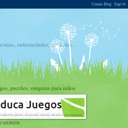
acunas, enfermedades, medicina...
gos, puzzles, enigmas para niños
CAJUEGOS