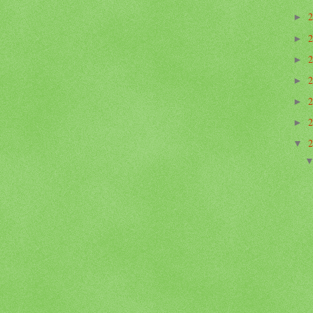
►
►
►
►
►
►
▼