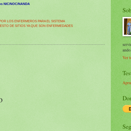
dos NIC/NOC/NANDA
Sob
 POR LOS ENFERMEROS PARA EL SISTEMA
RESTO DE SITIOS YA QUE SON ENFERMEDADES
servi
ando
Ver t
Tes
Apru
o
Don
Seg