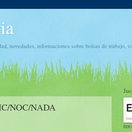
ia
dad, novedades, informaciones sobre bolsas de trabajo, v
Jue
 NIC/NOC/NADA
EDU