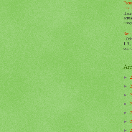
Frena
mediá
Hace 
actua
pregu
Respu
Odds 
1-3 ,
como 
Arc
►
►
►
►
►
►
►