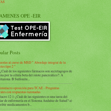
TAS
AMENES OPE -EIR
ular Posts
estas al curso de MSD " Abordaje integral de la
tes tipo 2 "
Cuál de los siguientes fármacos son secretagogos de
ina por la célula beta del islote pancreático?: A
itazona. B Sulfonilu...
 simulacro oposición para TCAE - Preguntas
ales con respuestas razonadas
acro 12 1-¿Cuál de las siguientes es una tarea del
iar de enfermería en el Sistema Andaluz de Salud? a)
ribir medicamentos b...