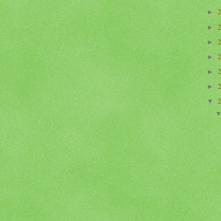
►
►
►
►
►
►
▼