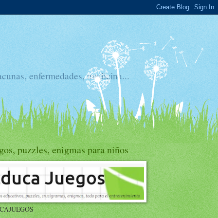
acunas, enfermedades, medicina...
gos, puzzles, enigmas para niños
CAJUEGOS