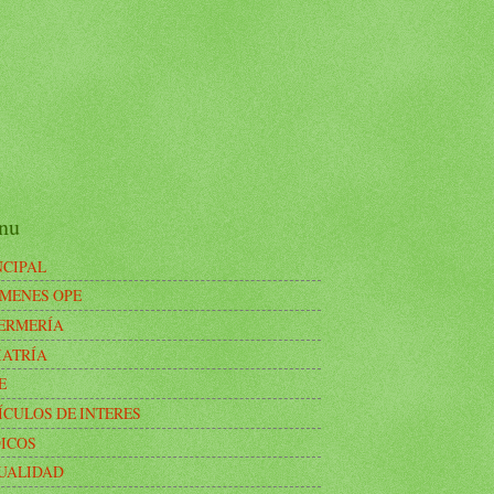
nu
NCIPAL
MENES OPE
ERMERÍA
IATRÍA
E
ÍCULOS DE INTERES
ICOS
UALIDAD