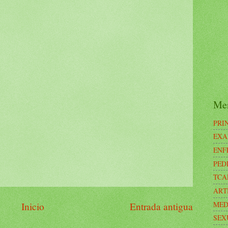
Me
PRI
EXA
ENF
PED
TCA
ART
MED
Inicio
Entrada antigua
SEX