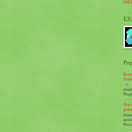
DIE
EX
Pop
Respu
Diabe
1. ¿
insul
Piogl
Test
gener
Simul
auxil
Presc