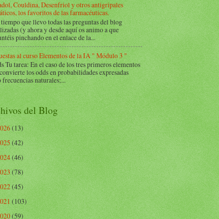
dol, Couldina, Desenfriol y otros antigripales
ticos, los favoritos de las farmacéuticas.
tiempo que llevo todas las preguntas del blog
lizadas (y ahora y desde aquí os animo a que
ntéis pinchando en el enlace de la...
estas al curso Elementos de la IA " Módulo 3 "
Tu tarea: En el caso de los tres primeros elementos
 convierte los odds en probabilidades expresadas
frecuencias naturales;...
hivos del Blog
2026
(13)
2025
(42)
2024
(46)
2023
(78)
2022
(45)
2021
(103)
2020
(59)