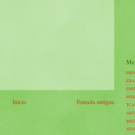
Me
PRI
EXA
ENF
PED
Inicio
Entrada antigua
TCA
ART
MED
SEX