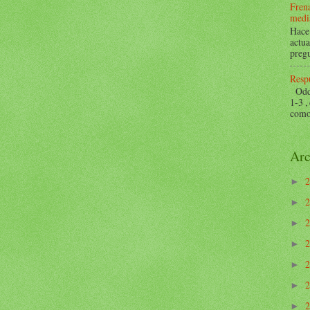
Frena
mediá
Hace 
actua
pregu
Respu
Odds 
1-3 ,
como 
Arc
►
►
►
►
►
►
►