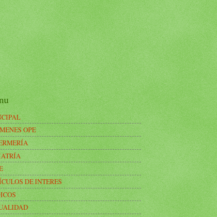
nu
NCIPAL
MENES OPE
ERMERÍA
IATRÍA
E
ÍCULOS DE INTERES
ICOS
UALIDAD