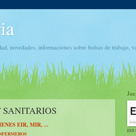
ia
dad, novedades, informaciones sobre bolsas de trabajo, v
Jue
 SANITARIOS
ES EIR, MIR, ...
EDU
 ENFERMEROS