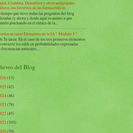
dol, Couldina, Desenfriol y otros antigripales
ticos, los favoritos de las farmacéuticas.
tiempo que llevo todas las preguntas del blog
lizadas (y ahora y desde aquí os animo a que
ntéis pinchando en el enlace de la...
estas al curso Elementos de la IA " Módulo 3 "
Tu tarea: En el caso de los tres primeros elementos
 convierte los odds en probabilidades expresadas
frecuencias naturales;...
hivos del Blog
2026
(13)
2025
(42)
2024
(46)
2023
(78)
2022
(45)
2021
(103)
2020
(59)