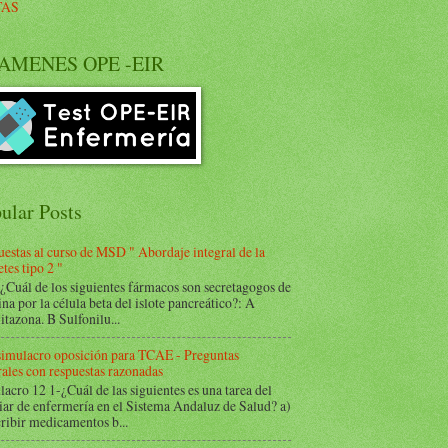
TAS
AMENES OPE -EIR
ular Posts
estas al curso de MSD " Abordaje integral de la
tes tipo 2 "
Cuál de los siguientes fármacos son secretagogos de
ina por la célula beta del islote pancreático?: A
itazona. B Sulfonilu...
 simulacro oposición para TCAE - Preguntas
ales con respuestas razonadas
acro 12 1-¿Cuál de las siguientes es una tarea del
iar de enfermería en el Sistema Andaluz de Salud? a)
ribir medicamentos b...