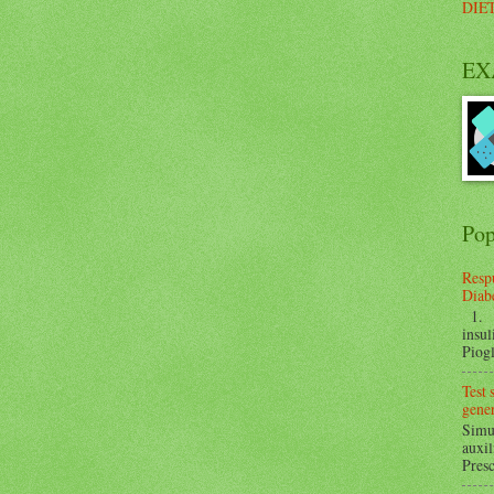
DIE
EX
Pop
Respu
Diabe
1. ¿
insul
Piogl
Test
gener
Simul
auxil
Presc