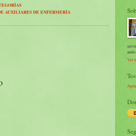
ATEGORÍAS
Sob
E AUXILIARES DE ENFERMERÍA
servi
ando
Ver t
Tes
o
Apru
Don
Seg