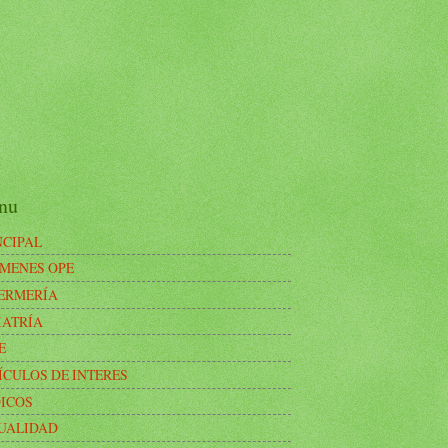
nu
NCIPAL
MENES OPE
ERMERÍA
IATRÍA
E
ÍCULOS DE INTERES
ICOS
UALIDAD