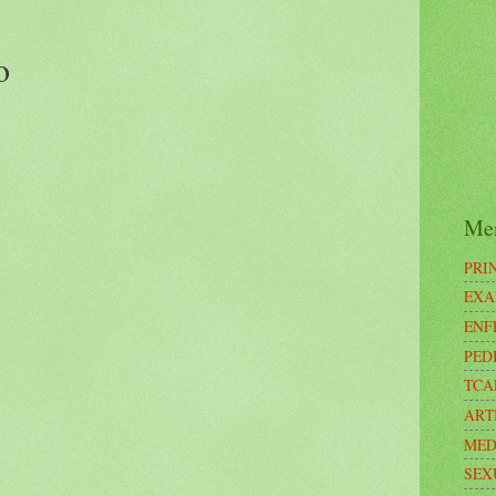
o
Me
PRI
EXA
ENF
PED
TCA
ART
MED
SEX