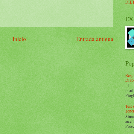
DIE
EX
Inicio
Entrada antigua
Pop
Respu
Diabe
1. ¿
insul
Piogl
Test
gener
Simul
auxil
Presc