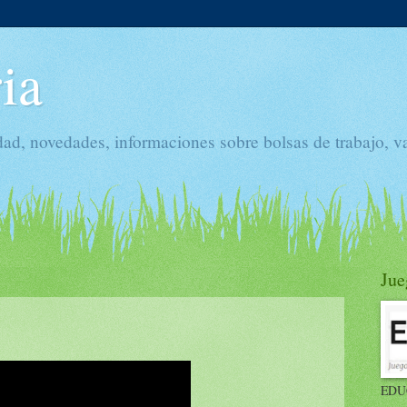
ia
dad, novedades, informaciones sobre bolsas de trabajo, v
Jue
EDU