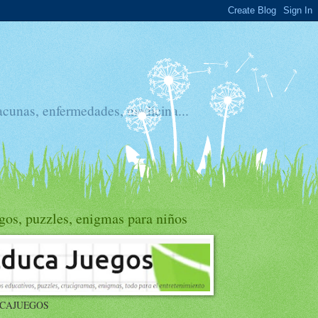
acunas, enfermedades, medicina...
gos, puzzles, enigmas para niños
CAJUEGOS