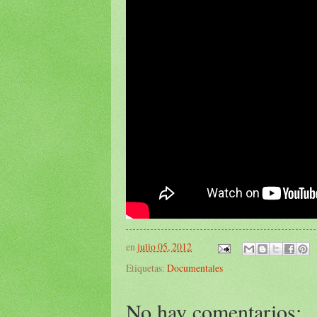
en
julio 05, 2012
Etiquetas:
Documentales
No hay comentarios: