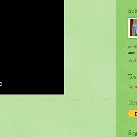
Sob
servi
ando
Ver t
Tes
Apru
Don
Seg