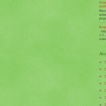
Frena
mediá
Hace 
actua
pregu
Respu
Odds 
1-3 ,
como 
Arc
►
►
►
►
►
►
►