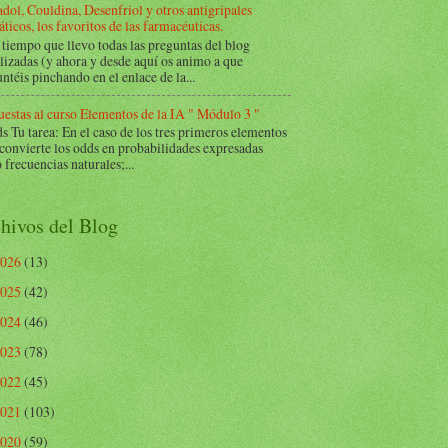
dol, Couldina, Desenfriol y otros antigripales
ticos, los favoritos de las farmacéuticas.
tiempo que llevo todas las preguntas del blog
lizadas (y ahora y desde aquí os animo a que
ntéis pinchando en el enlace de la...
estas al curso Elementos de la IA " Módulo 3 "
Tu tarea: En el caso de los tres primeros elementos
 convierte los odds en probabilidades expresadas
frecuencias naturales;...
hivos del Blog
2026
(13)
2025
(42)
2024
(46)
2023
(78)
2022
(45)
2021
(103)
2020
(59)