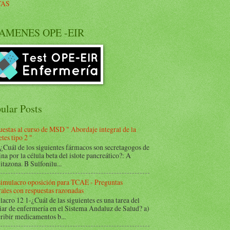
TAS
AMENES OPE -EIR
ular Posts
estas al curso de MSD " Abordaje integral de la
tes tipo 2 "
Cuál de los siguientes fármacos son secretagogos de
ina por la célula beta del islote pancreático?: A
itazona. B Sulfonilu...
 simulacro oposición para TCAE - Preguntas
ales con respuestas razonadas
acro 12 1-¿Cuál de las siguientes es una tarea del
iar de enfermería en el Sistema Andaluz de Salud? a)
ribir medicamentos b...