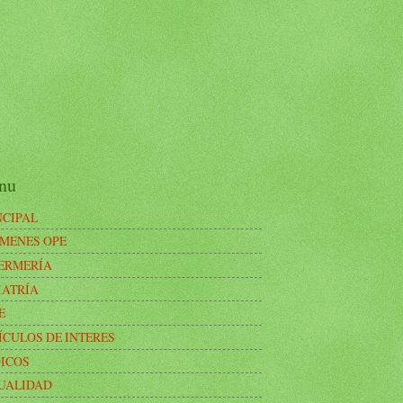
nu
NCIPAL
MENES OPE
ERMERÍA
IATRÍA
E
ÍCULOS DE INTERES
ICOS
UALIDAD