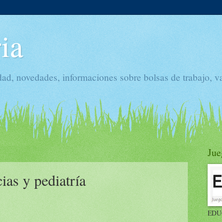
ia
dad, novedades, informaciones sobre bolsas de trabajo, v
Jue
ias y pediatría
EDU