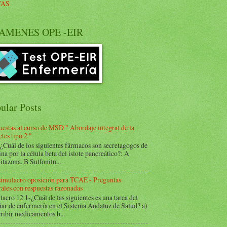
TAS
AMENES OPE -EIR
ular Posts
estas al curso de MSD " Abordaje integral de la
tes tipo 2 "
Cuál de los siguientes fármacos son secretagogos de
ina por la célula beta del islote pancreático?: A
itazona. B Sulfonilu...
 simulacro oposición para TCAE - Preguntas
ales con respuestas razonadas
acro 12 1-¿Cuál de las siguientes es una tarea del
iar de enfermería en el Sistema Andaluz de Salud? a)
ribir medicamentos b...