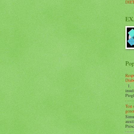
DIE
EX
Pop
Respu
Diabe
1. ¿
insul
Piogl
Test
gener
Simul
auxil
Presc