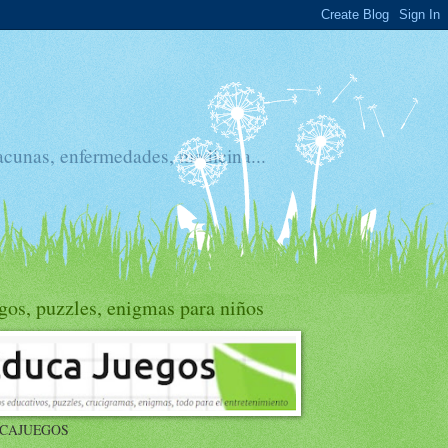
acunas, enfermedades, medicina...
gos, puzzles, enigmas para niños
CAJUEGOS