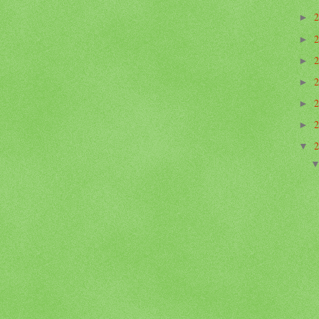
►
►
►
►
►
►
▼