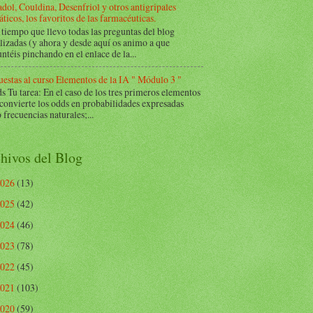
dol, Couldina, Desenfriol y otros antigripales
ticos, los favoritos de las farmacéuticas.
tiempo que llevo todas las preguntas del blog
lizadas (y ahora y desde aquí os animo a que
ntéis pinchando en el enlace de la...
estas al curso Elementos de la IA " Módulo 3 "
Tu tarea: En el caso de los tres primeros elementos
 convierte los odds en probabilidades expresadas
frecuencias naturales;...
hivos del Blog
2026
(13)
2025
(42)
2024
(46)
2023
(78)
2022
(45)
2021
(103)
2020
(59)