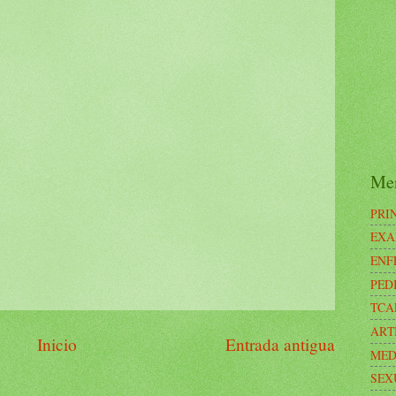
Me
PRI
EXA
ENF
PED
TCA
ART
Inicio
Entrada antigua
MED
SEX