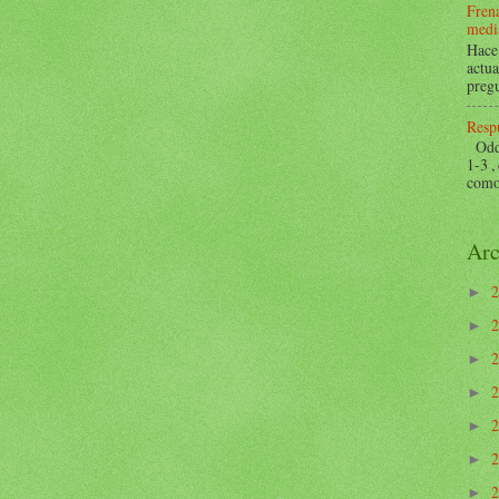
Frena
mediá
Hace 
actua
pregu
Respu
Odds 
1-3 ,
como 
Arc
►
►
►
►
►
►
►