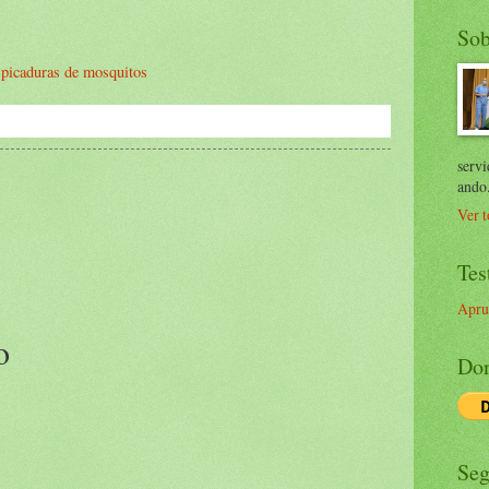
Sob
 picaduras de mosquitos
servi
ando
Ver t
Tes
Apru
o
Don
Seg